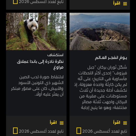
تابع لعدد أغسطس 2026
اقرأ
استكشاف
يـــومَ انفجـــــر العــــالـم
نظرة نادرة إلى بانـدا عملاق
شكّلَ ثوران بركان "جبل
مراوغ
فيزوف" إحدى أكثر اللحظات
لالتقاط صورة لدب الصين
مأساوية في التاريخ؛ على أنّه
الشهير ذي اللونين الأسود
لم يكن كارثة واحدة معزولة. إذ
والأبيض، كان على مصوّر مبتكر
تكشف أدلة جديدة أن ثلاث
أن يعثر عليه أولًا.
مستوطنات على مقربة من
البركان واجهت ثلاثة مصائر
مختلفة؛ وهو ما يتيح إجابة
جديدة عن السؤال: كيف عاش
الرومان القدماء، وكيف ماتوا؟
اقرأ
اقرأ
تابع لعدد أغسطس 2026
تابع لعدد أغسطس 2026