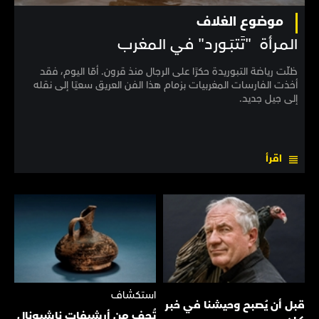
موضوع الغلاف
المـرأة "تَتبَـورد" في المغرب
ظلّت رياضة التبوريدة حكرًا على الرجال منذ قرون. أمّا اليوم، فقد
أخذت الفارسات المغربيات بزمام هذا الفن العريق سعيًا إلى نقله
إلى جيل جديد.
اقرأ
استكشاف
قبل أن يُصبح وحيشنا في خبر
تُحف من أرشيفات ناشيونال