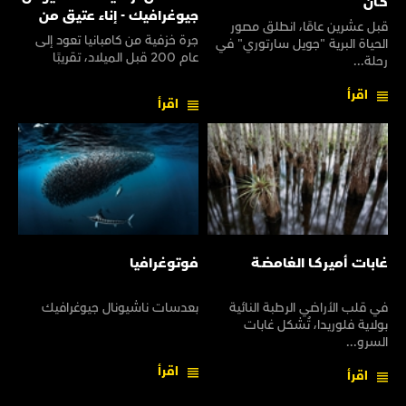
كـان
جيوغرافيك - إناء عتيق من
قبل عشرين عامًا، انطلق مصور
سفينـة عتيقـة
جرة خزفية من كامبانيا تعود إلى
الحياة البرية "جويل سارتوري" في
عام 200 قبل الميلاد، تقريبًا
رحلة...
اقرأ
اقرأ
غابات أميركـا الغامضـة
فوتوغرافيا
في قلب الأراضي الرطبة النائية
بعدسات ناشيونال جيوغرافيك
بولاية فلوريدا، تُشكل غابات
السرو...
اقرأ
اقرأ