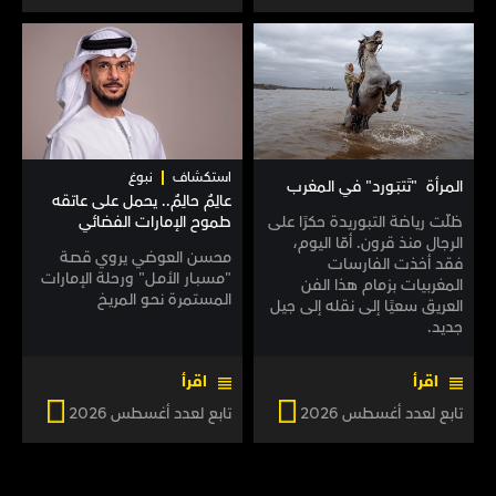
استكشاف
نبوغ
المـرأة "تَتبَـورد" في المغرب
عالِمٌ حالِمٌ.. يحمل على عاتقه
ظلّت رياضة التبوريدة حكرًا على
طموح الإمارات الفضائي
الرجال منذ قرون. أمّا اليوم،
محسن العوضي يروي قصـة
فقد أخذت الفارسات
"مسبـار الأمـل" ورحلة الإمارات
المغربيات بزمام هذا الفن
المستمرة نحـو المريـخ
العريق سعيًا إلى نقله إلى جيل
جديد.
اقرأ
اقرأ
تابع لعدد أغسطس 2026
تابع لعدد أغسطس 2026