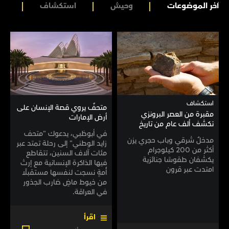
آخر الموضوعات
وحيش
استكشاف
عل
استكشاف
متحفٌ يروي قصة الإنسان على
مقبرة من العصر البرونزي
أرض الإمارات
تكشف ألف عام من تاريخ
العين
في أبوظبي، يدعوك "متحف
مدخلٌ شرقي وباب حجري يزن
زايد الوطني" إلى رحلة تمتد عبر
أكثر من 200 كيلوجرام
مئات آلاف السنين، تتقاطع
يكشفان طقوسًا جنائزية
فيها الذاكرة الإنسانية مع إرث
امتدت عبر قرون
أُمةٍ نسجت لنفسها مستقبلًا
من خيوط ماضٍ ضارب الجذور
في العراقة.
اقرأ