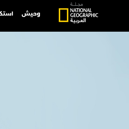
وحيش
استك