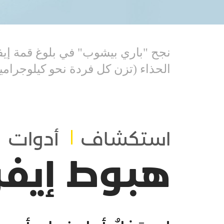
نجح "باري بيشوب" في بلوغ قمة إيف
الحذاء (تزن كل فردة نحو كيلوجرامين
استكشاف
أدوات
هبوط إيف