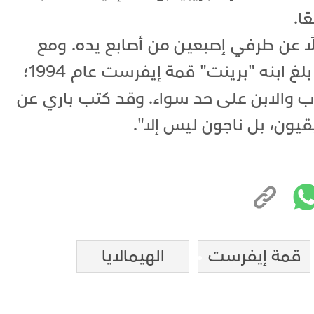
ا.
ا عن طرفي إصبعين من أصابع يده. ومع
ذلك، واصل تسلق الجبال.. وكذلك بلغ ابنه "برينت" قمة إيفرست عام 1994؛
للأب والابن على حد سواء. وقد كتب باري عن
قيون، بل ناجون ليس إلا".
قمة إيفرست
الهيمالايا