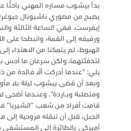
بدأ بيشوب مساره المهني باحثًا ع
يصبح من مصوري ناشيونال جيوغراف
ورفيقه إلى القمة، وانبطحا على الأ
الهبوط، لم يتمكنا من الاهتداء 
لتدفئتهما، ولكن سرعان ما أحس بألم
يلي: "عندما أدركت ألّا فائدة من
وبعد أن قضى بيشوب ليلة بلا مأوى، ص
ومتصلبة وبــاردة". وعنــدما أضحى 
قامت أفراد من شعب "الشيربا" في
الجبل، قبل أن تنقله مروحية إلى 
أميركي بالطائرة إلى المستشفى فأع