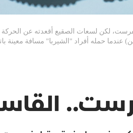
رست، لكن لسعات الصقيع أقعدته عن الحركة خل
) عندما حمله أفراد "الشيربا" مسافة معينة با
رست.. القاس