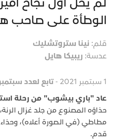
لم يَخلُ أول نجاح أ
الوطأة على صاحب هذا
قلم:
نينا ستروتشليك
عدسة:
ريبيكا هايل
1 سبتمبر 2021 -
تابع لعدد سبتمبر 021
عاد "باري بيشوب" من رحلة است
حذاؤه المصنوع من جلد غزال الرن
مطاطي (في الصورة أعلاه)، وحذاء 
قدم.