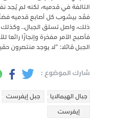
التالفة في قدميه، لكنه لم يُجد نفعً
فقَد بيشوب كل أصابع قدميه فضلً
فأصبح الأمر مفخرة وإنجازًا رائعا 
الجبل قائلا: "لا يوجد منتصرون حقي
شارك الموضوع :
جبال الهيمالايا
جبل إيفرست
إيفرست