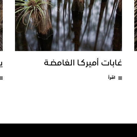
غابات أميركـا الغامضـة
يـ
اقرأ