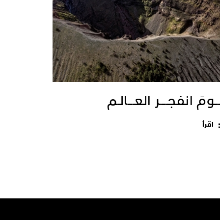
ــومَ انفجـــــر العــــالـم
اقرأ