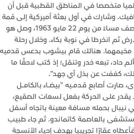
لميا متخصصا في المناطق القطبية قبل أن
يك. وشارك في أول بعثة أميركية إلى قمة
إيفرست. ففي الساعة الثالثة والنصف مساءً من يوم 22 مايو 1963، وصل هو
رض ثم انخرطا في نوبة بكاء. وخلال رحلة
إلى مخيمهما. هنالك قام بيشوب بدعس قدميه
 حاد، تبعه خدر وتنمّل؛ إذ كتب لاحقًا ما
 ذلك، كففت عن بذل أي جهد".
ارت أصابع قـدمــيه "بيضــاء بالكامـــل
لا يقدر على الحركة بفعل لسعات الصقيع،
 نيبال بحمله مسافة معينة باتجاه أسفل
مستشفى بالعاصمة كاتماندو. ثم جاء طبيب
طاه عقارًا تجريبيا بهدف إحياء الأنسجة