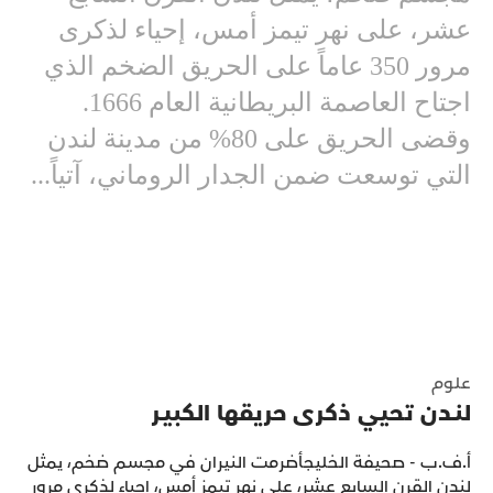
عشر، على نهر تيمز أمس، إحياء لذكرى
مرور 350 عاماً على الحريق الضخم الذي
اجتاح العاصمة البريطانية العام 1666.
وقضى الحريق على 80% من مدينة لندن
التي توسعت ضمن الجدار الروماني، آتياً...
علوم
لنـدن تحيي ذكرى حريقها الكبيـر
أ.ف.ب - صحيفة الخليجأضرمت النيران في مجسم ضخم، يمثل
لندن القرن السابع عشر، على نهر تيمز أمس، إحياء لذكرى مرور