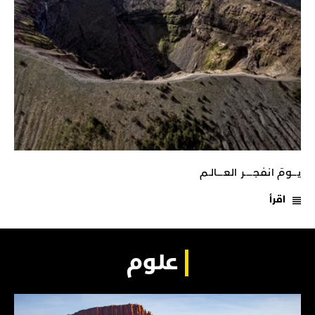
يـــومَ انفجـــــر العــــالـم
اقرأ
علوم