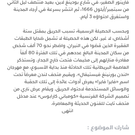
فارينور الصغير، في شارع بودينغ لاين، بعيد منتصف ليل الثاني
من سبتمبر/أيلول 1666، ثم انتشر بسرعة في أرجاء المدينة
واستغرق احتواؤه 3 أيام.
وبحسب الحصيلة الرسمية، تسبب الحريق بمقتل ستة
أشخاص، لا غير. لكن هذه الحصيلة لا تشمل ضحايا الطبقات
الفقيرة الذين قضوا في النيران. واضطر نحو 70 ألف شخص
من سكان المدينة البالغ عددهم في تلك الفترة 80 ألفاً
مغادرة منازلهم إلى مخيمات فتحت خارج الجدار. وتستذكر
العاصمة البريطانية تلك الحادثة منذ بداية الأسبوع، مع مهرجان
«لندن بورنينغ فيستيفال». ويقيم متحف لندن معرضاً تحت
اسم «فاير! فاير!» يعرض أدوات عائدة إلى تلك الحقبة
والوسائل المستخدمة لاحتواء الحريق. ويقام عرض ناري من
تصميم الشركة الفرنسية «كومباني كارابوس» عند مدخل
متحف تايت للفنون الحديثة والمعاصرة.
انتهى
شارك الموضوع :