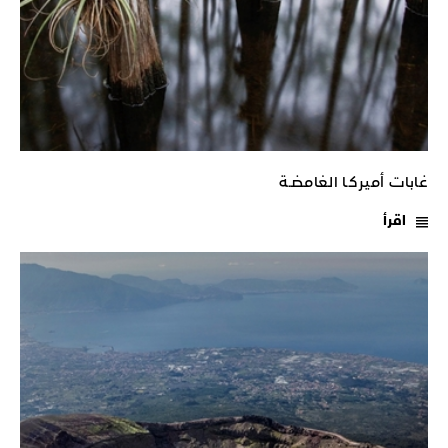
غابات أميركـا الغامضـة
اقرأ