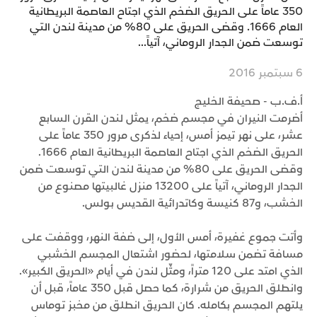
350 عاماً على الحريق الضخم الذي اجتاح العاصمة البريطانية
العام 1666. وقضى الحريق على 80% من مدينة لندن التي
توسعت ضمن الجدار الروماني، آتياً...
6 سبتمبر 2016
أ.ف.ب - صحيفة الخليج
أضرمت النيران في مجسم ضخم، يمثل لندن القرن السابع
عشر، على نهر تيمز أمس، إحياء لذكرى مرور 350 عاماً على
الحريق الضخم الذي اجتاح العاصمة البريطانية العام 1666.
وقضى الحريق على 80% من مدينة لندن التي توسعت ضمن
الجدار الروماني، آتياً على 13200 منزل غالبيتها مصنوع من
الخشب، و87 كنيسة وكاتدرائية القديس بولس.
وأتت جموع غفيرة، أمس الأول، إلى ضفة النهر، ووقفت على
مسافة تضمن سلامتها، لحضور اشتعال المجسم الخشبي
الذي امتد على 120 متراً، ومثّل لندن في أيام «الحريق الكبير».
وانطلق الحريق من شرارة، كما حصل قبل 350 عاماً، قبل أن
يلتهم المجسم بكامله. كان الحريق انطلق من مخبز توماس