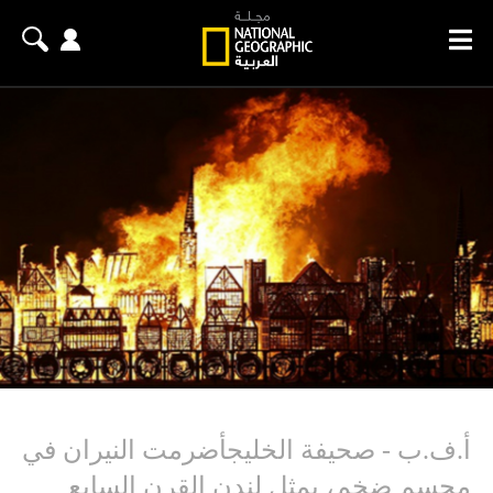
أ.ف.ب - صحيفة الخليجأضرمت النيران في
مجسم ضخم، يمثل لندن القرن السابع