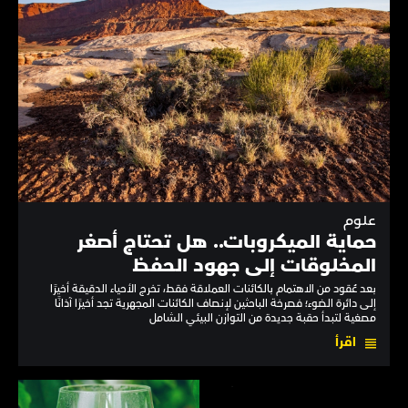
علوم
حماية الميكروبات.. هل تحتاج أصغر
المخلوقات إلى جهود الحفظ
بعد عُقود من الاهتمام بالكائنات العملاقة فقط، تخرج الأحياء الدقيقة أخيرًا
إلى دائرة الضوء؛ فصرخة الباحثين لإنصاف الكائنات المجهرية تجد أخيرًا آذانًا
مصغية لتبدأ حقبة جديدة من التوازن البيئي الشامل
اقرأ