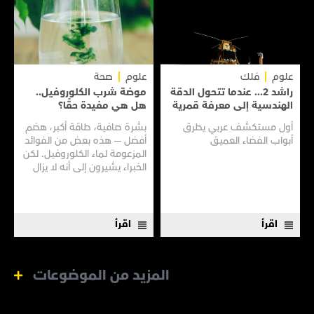
علوم
فلك
علوم
صحة
راشد 2... عندما تتحول الدقة
موضة شرب الكلوروفيل..
الهندسية إلى معرفة قمرية
هل هي مفيدة حقًا؟
أول مستكشف عربي يطرق
بشرة صافية، طاقة أكبر، هضم
أبواب الفضاء العميق
أفضل — هذه بعض من الفوائد
المزعومة لماء الكلوروفيل. لكن
الخبراء يشيرون إلى أنه لا يزال
هناك الكثير مما لا نعرفه
اقرأ
اقرأ
المزيد من الموضوعات