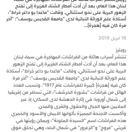
لبنان هذا العام، بعد أن أدت أمطار الشتاء الغزيرة إلى تفتح
الزهور البرية على نحو استثنائي. وقالت "ماغدا بو داغر خراط"،
أستاذة علم الوراثة النباتية لدى "جامعة القديس يوسف": "آخر
مرة كان فيه [هجرة]...
18 ابريل 2019
رويترز
تنتشر أسراب هائلة من الفراشات المهاجرة في سماء لبنان
هذا العام، بعد أن أدت أمطار الشتاء الغزيرة إلى تفتح الزهور
البرية على نحو استثنائي. وقالت "ماغدا بو داغر خراط"، أستاذة
علم الوراثة النباتية لدى "جامعة القديس يوسف": "آخر مرة
كان فيه [هجرة] كبيرة للفراشات عام 1917". وتسبب العدد
الهائل من فراشات "بشورة الحرشف"، التي تسافر من إفريقيا
إلى شمال أوروبا، في إثارة الدهشة لدى السكان؛ إذ عبر
الملايين منها الجبال والحقول والقرى والمدن.
وأكسبت الأجنحة المميزة بألوانها الأبيض والأسود والخمري
هذه الفراشات اسم "السيدة الملونة"، ويمكن رؤيتها في
قريتي "مروج" و"الزعرور" في شمال البلد، وهي تحلق فوق