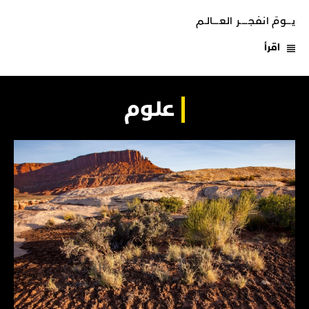
يـــومَ انفجـــــر العــــالـم
اقرأ
علوم