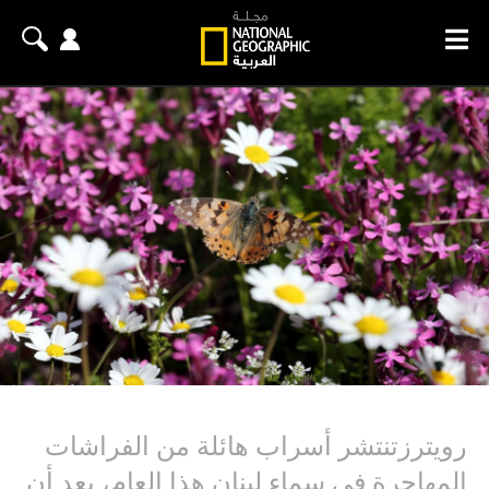
رويترزتنتشر أسراب هائلة من الفراشات
المهاجرة في سماء لبنان هذا العام، بعد أن