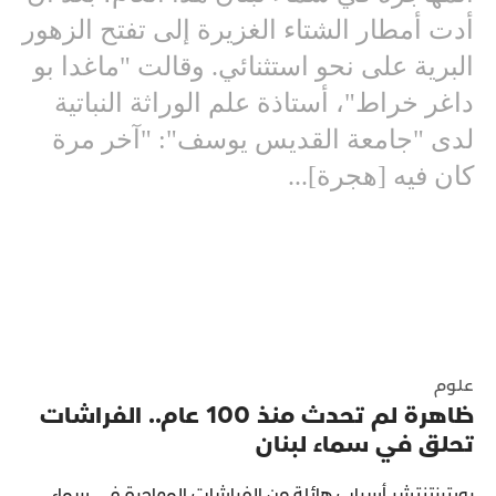
أدت أمطار الشتاء الغزيرة إلى تفتح الزهور
البرية على نحو استثنائي. وقالت "ماغدا بو
داغر خراط"، أستاذة علم الوراثة النباتية
لدى "جامعة القديس يوسف": "آخر مرة
كان فيه [هجرة]...
علوم
ظاهرة لم تحدث منذ 100 عام.. الفراشات
تحلق في سماء لبنان
رويترزتنتشر أسراب هائلة من الفراشات المهاجرة في سماء