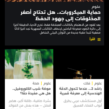
علوم
حماية الميكروبات.. هل تحتاج أصغر
المخلوقات إلى جهود الحفظ
بعد عُقود من الاهتمام بالكائنات العملاقة فقط، تخرج الأحياء الدقيقة أخيرًا
إلى دائرة الضوء؛ فصرخة الباحثين لإنصاف الكائنات المجهرية تجد أخيرًا آذانًا
مصغية لتبدأ حقبة جديدة من التوازن البيئي الشامل
اقرأ
علوم
فلك
علوم
صحة
راشد 2... عندما تتحول الدقة
موضة شرب الكلوروفيل..
الهندسية إلى معرفة قمرية
هل هي مفيدة حقًا؟
أول مستكشف عربي يطرق
بشرة صافية، طاقة أكبر، هضم
أبواب الفضاء العميق
أفضل — هذه بعض من الفوائد