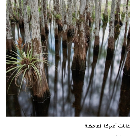
غابات أميركـا الغامضـة