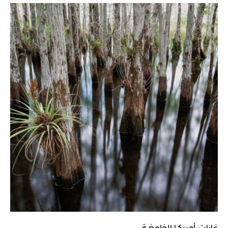
غابات أميركـا الغامضـة