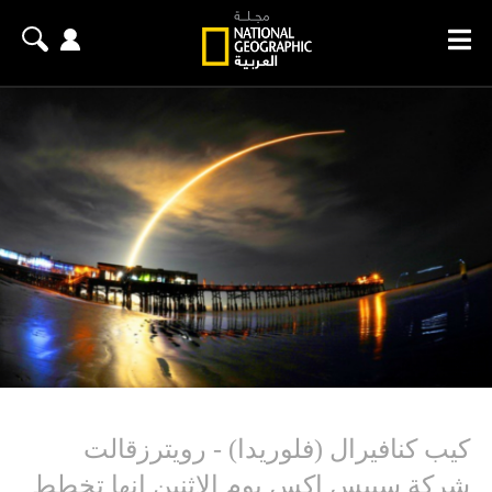
كيب كنافيرال (فلوريدا) - رويترزقالت
شركة سبيس إكس يوم الاثنين إنها تخطط