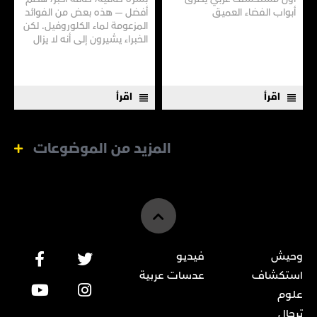
أبواب الفضاء العميق
أفضل — هذه بعض من الفوائد
المزعومة لماء الكلوروفيل. لكن
الخبراء يشيرون إلى أنه لا يزال
هناك الكثير مما لا نعرفه
اقرأ
اقرأ
المزيد من الموضوعات
وحيش
فيديو
استكشاف
عدسات عربية
علوم
ترحال