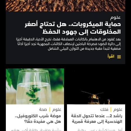
علوم
حماية الميكروبات.. هل تحتاج أصغر
المخلوقات إلى جهود الحفظ
بعد عُقود من الاهتمام بالكائنات العملاقة فقط، تخرج الأحياء الدقيقة أخيرًا
إلى دائرة الضوء؛ فصرخة الباحثين لإنصاف الكائنات المجهرية تجد أخيرًا آذانًا
مصغية لتبدأ حقبة جديدة من التوازن البيئي الشامل
اقرأ
علوم
فلك
علوم
صحة
راشد 2... عندما تتحول الدقة
موضة شرب الكلوروفيل..
الهندسية إلى معرفة قمرية
هل هي مفيدة حقًا؟
أول مستكشف عربي يطرق
بشرة صافية، طاقة أكبر، هضم