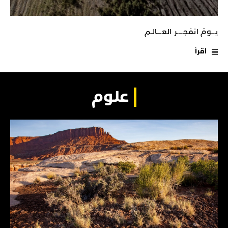
يـــومَ انفجـــــر العــــالـم
اقرأ
علوم