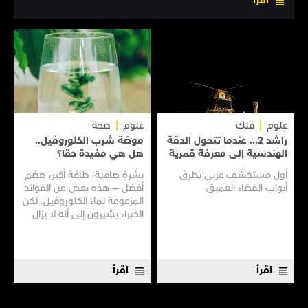
اقرأ
علوم
فلك
علوم
صحة
راشد 2... عندما تتحول الدقة
موضة شرب الكلوروفيل..
الهندسية إلى معرفة قمرية
هل هي مفيدة حقًا؟
أول مستكشف عربي يطرق
بشرة صافية، طاقة أكبر، هضم
أبواب الفضاء العميق
أفضل — هذه بعض من الفوائد
المزعومة لماء الكلوروفيل. لكن
الخبراء يشيرون إلى أنه لا يزال
هناك الكثير مما لا نعرفه
اقرأ
اقرأ