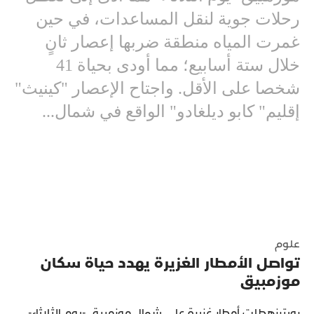
رحلات جوية لنقل المساعدات، في حين
غمرت المياه منطقة ضربها إعصار ثانٍ
خلال ستة أسابيع؛ مما أودى بحياة 41
شخصا على الأقل. واجتاح الإعصار "كينيث"
إقليم" كابو ديلغادو" الواقع في شمال...
علوم
تواصل الأمطار الغزيرة يهدد حياة سكان
موزمبيق
رويترزهطلت أمطار غزيرة على شمال موزمبيق -يوم الثلاثاء-