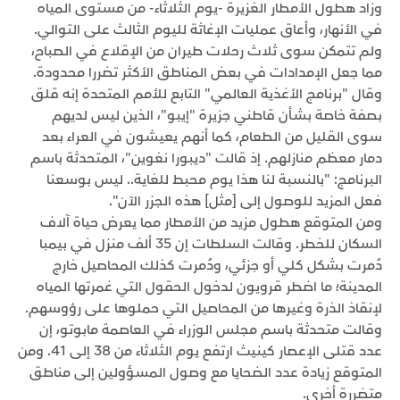
وزاد هطول الأمطار الغزيرة -يوم الثلاثاء- من مستوى المياه
في الأنهار، وأعاق عمليات الإغاثة لليوم الثالث على التوالي.
ولم تتمكن سوى ثلاث رحلات طيران من الإقلاع في الصباح،
مما جعل الإمدادات في بعض المناطق الأكثر تضررا محدودة.
وقال "برنامج الأغذية العالمي" التابع للأمم المتحدة إنه قلق
بصفة خاصة بشأن قاطني جزيرة "إيبو"، الذين ليس لديهم
سوى القليل من الطعام، كما أنهم يعيشون في العراء بعد
دمار معظم منازلهم. إذ قالت "ديبورا نغوين"، المتحدثة باسم
البرنامج: "بالنسبة لنا هذا يوم محبط للغاية.. ليس بوسعنا
فعل المزيد للوصول إلى [مثل] هذه الجزر الآن".
ومن المتوقع هطول مزيد من الأمطار مما يعرض حياة آلاف
السكان للخطر. وقالت السلطات إن 35 ألف منزل في بيمبا
دُمرت بشكل كلي أو جزئي، ودُمرت كذلك المحاصيل خارج
المدينة؛ ما اضطر قرويون لدخول الحقول التي غمرتها المياه
لإنقاذ الذرة وغيرها من المحاصيل التي حملوها على رؤوسهم.
وقالت متحدثة باسم مجلس الوزراء في العاصمة مابوتو، إن
عدد قتلى الإعصار كينيث ارتفع يوم الثلاثاء من 38 إلى 41. ومن
المتوقع زيادة عدد الضحايا مع وصول المسؤولين إلى مناطق
متضررة أخرى.