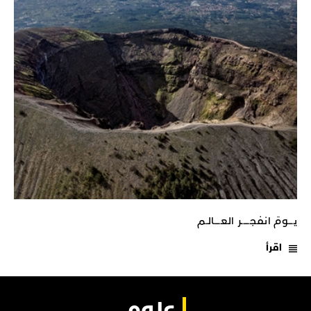
يـــومَ انفجـــــر العــــالـم
اقرأ
علوم