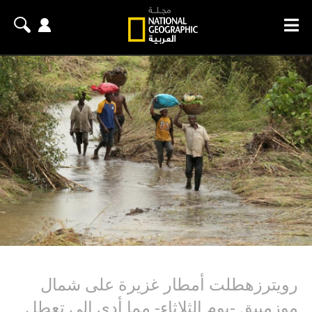
رويترزهطلت أمطار غزيرة على شمال
موزمبيق -يوم الثلاثاء- مما أدى إلى تعطل