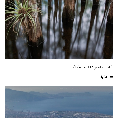
غابات أميركـا الغامضـة
اقرأ