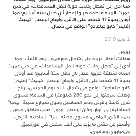
مما أدى إلى تعطل رحلات جوية لنقل المساعدات، في حين
غمرت المياه منطقة ضربها إعصار ثانٍ خلال ستة أسابيع؛ مما
أودى بحياة 41 شخصا على الأقل. واجتاح الإعصار "كينيث"
إقليم" كابو ديلغادو" الواقع في شمال...
2 مايو 2019
رويترز
هطلت أمطار غزيرة على شمال موزمبيق -يوم الثلاثاء- مما
أدى إلى تعطل رحلات جوية لنقل المساعدات، في حين غمرت
المياه منطقة ضربها إعصار ثانٍ خلال ستة أسابيع؛ مما أودى
بحياة 41 شخصا على الأقل. واجتاح الإعصار "كينيث" إقليم"
كابو ديلغادو" الواقع في شمال البلد يوم الخميس، برياح
وصلت سرعتها إلى نحو 280 كيلومترا في الساعة؛ فسوى
قرى كاملة بالأرض ودمر المحاصيل وحول شوارع مدينة "بيمبا"
الساحلية إلى أنهار. وكان الإعصار "إيدي" ضرب مناطق جنوبي
بيمبا الشهر الماضي، فسوى مدينة "بيرا" الساحلية بالأرض،
وأسفر عن مقتل ما يزيد على ألف شخص في موزمبيق
وزيمبابوي ومالاوي.