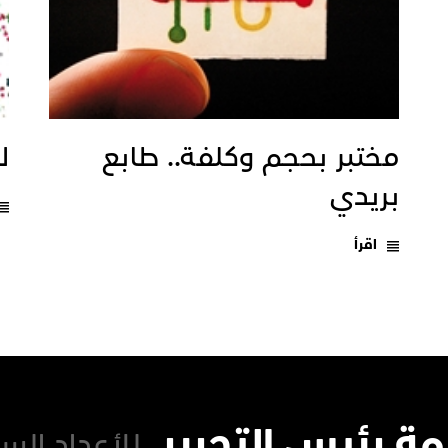
مختبر بحجم وكلفة.. طابع
ل
بريدي
اقرأ
مة رئيس التحرير
للأعداد الس