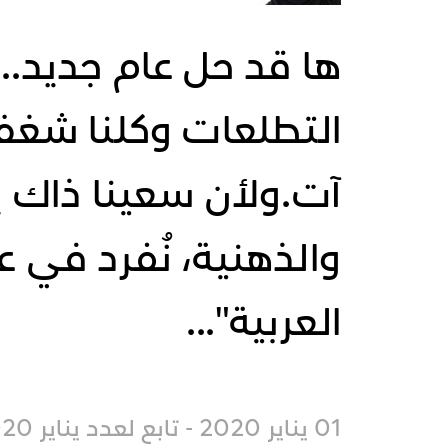
ها قد حل عام جديد..
التطلعات وكلنا شغف
آت.ولأن سعينا ذاك ي
والذهنية، نُفرد في ع
العربية"...
01 يناير 2020 - تابع لعدد يناير 2020