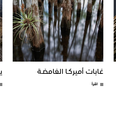
غابات أميركـا الغامضـة
يـ
اقرأ