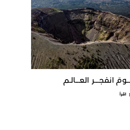
ــومَ انفجـــــر العــــالـم
اقرأ