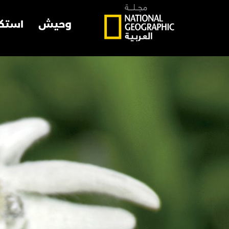
وحيش
استك