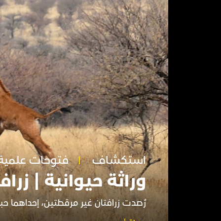
استكشاف
فتوحات علمية
وراثة حيوانية | زراف
رُصدت زرافتان غير مرقطتين، إحداهما حب