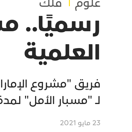
علوم
فلك
رسميًا.. مس
العلمية
فريق "مشروع الإمارا
لـ "مسبار الأمل" لمد
23 مايو 2021