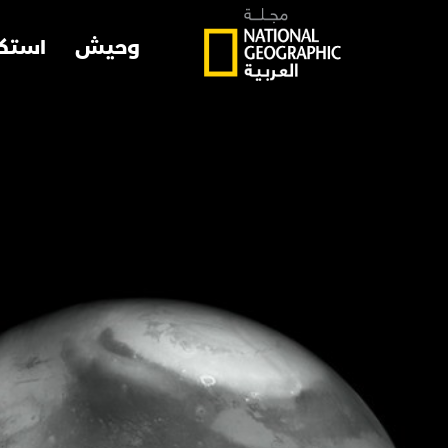
وحيش
استك