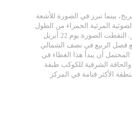
يخ، بينما تبرز في الصورة للأشعة
لضوئية المرئية الحمراء من الطول
الموجي 635 نانومتر، والحزم الضوئية ما فوق البنفسجية للطول الموجي 320 نانومتر. التقطت الصورة يوم 22 أبريل
مسي يبلغ 35 درجة تقريبًا، تزامنًا مع فصل الربيع في نصف الشمالي
المحتمل أن يبدأ هذا الغطاء في
 والحافة الشرقية للكوكب طبقة
قة الأكثر قتامة في المركز