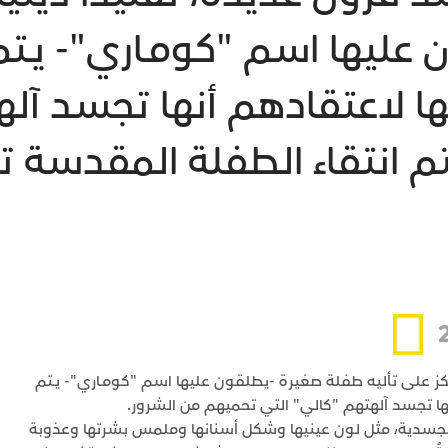
ليها اسم "كومـاري"- يـتم 
ا لاعتقادهم أنها تجسد آله
 انتقاء الطفلة المقدسة تب
رتكز على تأليه طفلة صغيرة -يطلقون عليها اسم "كومـاري"- يـتم
نها تجسد آلهتهم "كالي" التي تحميهم من الشرور.
 الجسدية، مثل لون عينيها وشكل أسنانها وملمس بشرتها وعذوبة