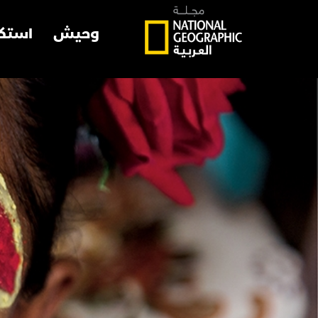
وحيش
استك