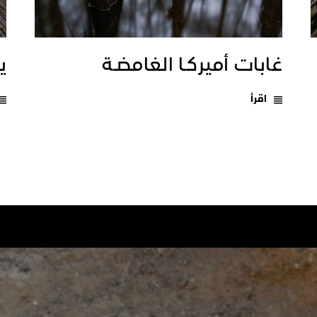
غابات أميركـا الغامضـة
يـ
اقرأ