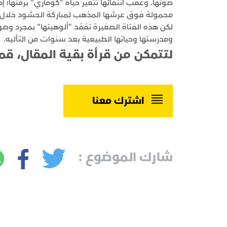
صوتها. وعقب انتقائها تتغير حياة "كوماري" برمتها؛ إذ
محمولة فوق عرشها المذهب لمباركة الحشود خلال ال
لكن هذه الفتاة الصغيرة تفقد "ألوهيتها" بمجرد وصول
ومدرستها وحياتها الطبيعية بعد سنوات من التأليه.
لتتمكن من قرأة بقية المقال، قم
اشترك معنا
شارك الموضوع :