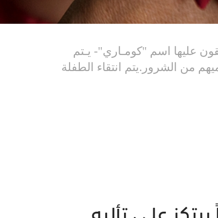
قون عليها اسم "كومـاري"- يـتم
يهم من الشرور.يتم انتقاء الطفلة
يرتكز على تأليه