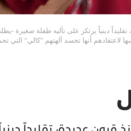
قليداً دينياً يرتكز على تأليه طفلة صغيرة -يطل
ها لاعتقادهم أنها تجسد آلهتهم "كالي" التي تحم
ل
 قرون عديدة، تقليداً دينياً 