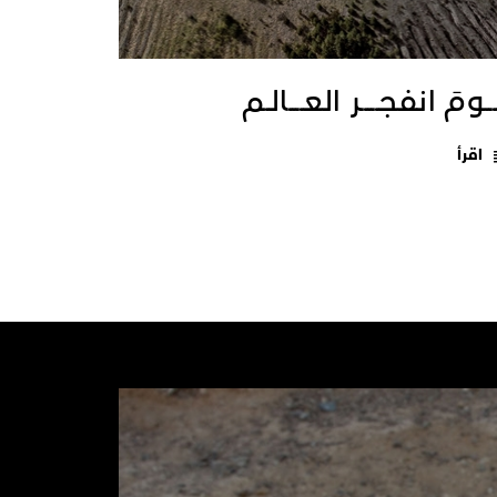
ــومَ انفجـــــر العــــالـم
اقرأ