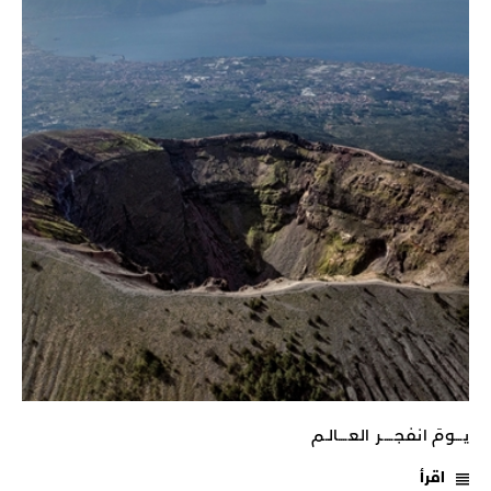
يـــومَ انفجـــــر العــــالـم
اقرأ