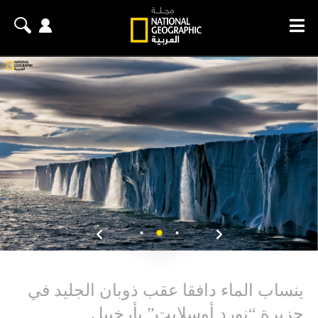
ينساب الماء دافقا عقب ذوبان الجليد في
جزيرة “نورد أوسلايت” بأرخبيل