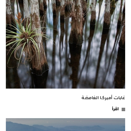
غابات أميركـا الغامضـة
اقرأ