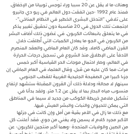
وهناك ما لا يقل عن 20 سببا وراء توجس توبيانا من الإخفاق.
فمنذ عام 1992 -حين اتفقت دول العالم في ريو دي جانيرو
على تلافي "التدخل البشري الخطير في النظام المناخي"-
اجتمعت تلك الدول في 20 مناسبة دون تحقيق تغيير يذكر
في ما يتعلق بانبعاثات الكربون. في غضون ذلك أضاف البشر
من الكربون في الجو ما يعادل الكميات التي أُطلقت خلال
القرن الماضي كاملا. وقد كان العام الماضي والعقد المنصرم
الأدفأ على الإطلاق منذ الشروع في تسجيل درجات الحرارة
في العالم، وصار احتمال موجات الحر القياسية أكبر خمس
مرات مما كان عليه من قبل. وقال العلماء في العام الماضي إن
جزءا كبيرا من الصفيحة الجليدية الغربية للقطب الجنوبي
سينهار لا محالة؛ ودلالة ذلك أن القرون المقبلة ستشهد ارتفاع
منسوب مياه البحار بما لا يقل عن 1.2 متر. ولقد بدأنا في
تشكيل ملامح خريطة الكوكب من جديد لا سيما في المناطق
التي يمكن للحيوان والنبات والبشر العيش فيها.
مع ذلك ما زال في الأمر بقية من أمل وإن كانت في جزئها
الأكبر مجرد كلام لا يسمن ولا يغني من جوع. فقد أعلنت كل
من الصين والولايات المتحدة -وهما أكبر منتجين للكربون- عن