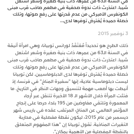
في السنة الـ63 من عمرها، ذات بنية صغيرة وشعر اشتعل
شيبا. اعتذرتْ ذات ندوة صحفية في مطعم صاخب قرب مبنى
الكونغرس الأميركي من عدم قدرتها على رفع صوتها، وتلك
خصلة حميدة يُفترض توفرها لدى...
3 نوفمبر 2015
ذلك الطرح هو تحديداً مُعْتَقَدُ لورانس توبيانا، وهي امرأة أنيقة
في السنة الـ63 من عمرها، ذات بنية صغيرة وشعر اشتعل
شيبا. اعتذرتْ ذات ندوة صحفية في مطعم صاخب قرب مبنى
الكونغرس الأميركي من عدم قدرتها على رفع صوتها، وتلك
خصلة حميدة يُفترض توفرها لدى الدبلوماسيين. لكن توبيانا
ليست دبلوماسية عادية، إنها "سفيرة المناخ" في فرنسا، إذ
أنيطت بها أصعب مهمة لتنسيق وجهات النظر في التاريخ. ما
فتئت المرأة خلال الأشهر الـ 18 الأخيرة تتنقل عبر أرجاء
المعمورة وتلتقي مفاوضين من 195 بلدا، حرصا على إنجاح
المؤتمر العالمي عن المناخ، المرتقب عقده في باريس شهر
ديسمبر من عام 2015، ليكون نقطة مفصلية في محاربة
التغيرات المناخية. تقول توبيانا إن "هذا المفهوم المتعلق
بالنقطة المفصلية من الأهمية بمكان".