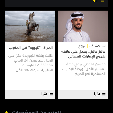
اقرأ
استكشاف
نبوغ
المـرأة "تَتبَـورد" في المغرب
عالِمٌ حالِمٌ.. يحمل على عاتقه
ظلّت رياضة التبوريدة حكرًا على
طموح الإمارات الفضائي
الرجال منذ قرون. أمّا اليوم،
محسن العوضي يروي قصـة
فقد أخذت الفارسات
"مسبـار الأمـل" ورحلة الإمارات
المغربيات بزمام هذا الفن
المستمرة نحـو المريـخ
العريق سعيًا إلى نقله إلى جيل
جديد.
اقرأ
اقرأ
المزيد من الموضوعات