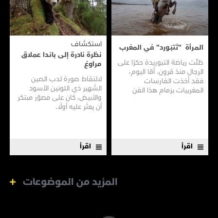
استكشاف
المـرأة "تَتبَـورد" في المغرب
نظرة نادرة إلى بانـدا عملاق
ظلّت رياضة التبوريدة حكرًا على
مراوغ
الرجال منذ قرون. أمّا اليوم،
لالتقاط صورة لدب الصين
فقد أخذت الفارسات
الشهير ذي اللونين الأسود
المغربيات بزمام هذا الفن
والأبيض، كان على مصوّر مبتكر
العريق سعيًا إلى نقله إلى جيل
أن يعثر عليه أولًا.
جديد.
اقرأ
اقرأ
المزيد من الموضوعات