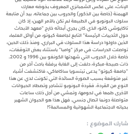
الإناث، على عكس الشمبانزي المعروف بخوضه معارك
الهيمنة (خاصة بين الذكور) والحروب بين جماعاته. بيد أن متابعة
سلوك البونوبو في الطبيعة لم تكن بالأمر الهين، إذ كان
تاكايوشي كانو، الذي كان يجري أبحاثه خارج "معهد الأبحاث
حول الثدييات الرئيسة" التابع لجامعة كيوتو، من أوائل العلماء
الذين حاولوا دراسة هذا السلوك في البراري. ومنذ ذلك الحين،
تواصلت الدراسات في مركز "وامبا" باستثناء بعض التوقفات،
خاصة خلال الحروب التي شهدتها الكونغو بين 1996 و 2002.
ذات صبيحة مبكرة، دلفت إلى الغابة برفقة باحث آخر من
"جامعة كيوتو" يدعى تيتسويا ساكاماكي، فاكتشفت أشياء
غير متوقعة بسبب الصورة السائدة التي تكونت لدي عن هذا
النوع من القردة. فقردة البونوبو تتشاجر وتصطاد الحيوانات
الأخرى طمعا في لحومها، وتمشي من أجل ذلك ساعات
متواصلة دونما اتصال جنسي. فهل هذا هو الحيوان الشهير
بحياته الاجتماعية الشهوانية والمسالمة؟!
شارك الموضوع :