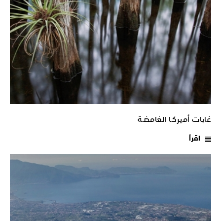
غابات أميركـا الغامضـة
اقرأ