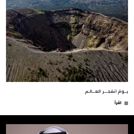
يـــومَ انفجـــــر العــــالـم
اقرأ