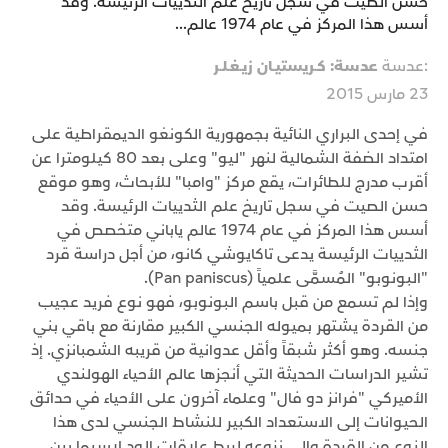
حسن الصيت في سجل تاريخ علم الثدييات الرئيسة. وقد
أسس هذا المركز في عام 1974 عالم...
:عدسة
عدسة: كـريستيـان زيـغـلـر
23 مارس 2015
في إحدى البراري النائية بجمهورية الكونغو الديمقراطية على
امتداد الضفة الشمالية لنهر "ليو" وعلى بعد 80 كيلومترا عن
أقرب مدرج للطائرات، يقع مركز "وامبا" للأبحاث، وهو موقع
حسن الصيت في سجل تاريخ علم الثدييات الرئيسة. وقد
أسس هذا المركز في عام 1974 عالم ياباني متخصص في
الثدييات الرئيسة يدعى تاكايوشي كانو، من أجل دراسة قرد
"البونوبو" المُسمَّى علمياً (Pan paniscus).
وإذا لم تسمع من قبل باسم البونوبو، فهو نوع فريد عجيب
من القردة يشتهر بميوله الجنسي الكبير مقارنة مع باقي بني
جنسه. وهو أكثر شبقاً وأقل عدوانية من قريبه الشمبانزي. إذ
تشير الدراسات الحديثة التي أنجزها عالم الأحياء الهولندي
الأميركي "فرانز دو فال" وعلماء آخرون على الأحياء في حدائق
الحيوانات إلى الاستعداد الكبير للنشاط الجنسي لدى هذا
النوع من القردة وإلى نزوعه لربط علاقات الود لاسيما بين