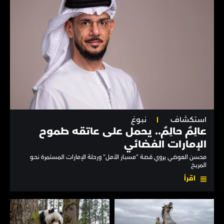
استكشاف
نبوغ
عالِمٌ حالِمٌ.. يحمل على عاتقه طموح
الإمارات الفضائي
محسن العوضي يروي قصـة "مسبـار الأمـل" ورحلة الإمارات المستمرة نحـو
المريـخ
اقرأ