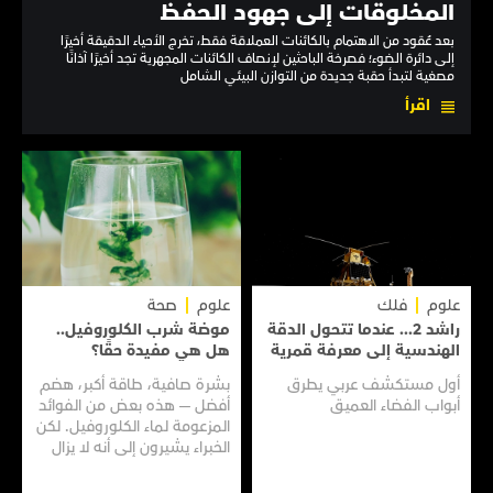
المخلوقات إلى جهود الحفظ
بعد عُقود من الاهتمام بالكائنات العملاقة فقط، تخرج الأحياء الدقيقة أخيرًا
إلى دائرة الضوء؛ فصرخة الباحثين لإنصاف الكائنات المجهرية تجد أخيرًا آذانًا
مصغية لتبدأ حقبة جديدة من التوازن البيئي الشامل
اقرأ
علوم
فلك
علوم
صحة
راشد 2... عندما تتحول الدقة
موضة شرب الكلوروفيل..
الهندسية إلى معرفة قمرية
هل هي مفيدة حقًا؟
أول مستكشف عربي يطرق
بشرة صافية، طاقة أكبر، هضم
أبواب الفضاء العميق
أفضل — هذه بعض من الفوائد
المزعومة لماء الكلوروفيل. لكن
الخبراء يشيرون إلى أنه لا يزال
هناك الكثير مما لا نعرفه