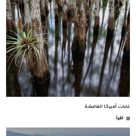
غابات أميركـا الغامضـة
اقرأ