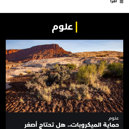
اقرأ
علوم
علوم
حماية الميكروبات.. هل تحتاج أصغر