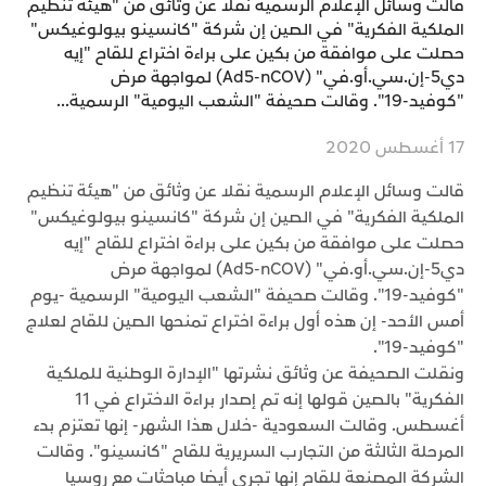
قالت وسائل الإعلام الرسمية نقلا عن وثائق من "هيئة تنظيم
الملكية الفكرية" في الصين إن شركة "كانسينو بيولوغيكس"
حصلت على موافقة من بكين على براءة اختراع للقاح "إيه
دي5-إن.سي.أو.في" (Ad5-nCOV) لمواجهة مرض
"كوفيد-19". وقالت صحيفة "الشعب اليومية" الرسمية...
17 أغسطس 2020
قالت وسائل الإعلام الرسمية نقلا عن وثائق من "هيئة تنظيم
الملكية الفكرية" في الصين إن شركة "كانسينو بيولوغيكس"
حصلت على موافقة من بكين على براءة اختراع للقاح "إيه
دي5-إن.سي.أو.في" (Ad5-nCOV) لمواجهة مرض
"كوفيد-19". وقالت صحيفة "الشعب اليومية" الرسمية -يوم
أمس الأحد- إن هذه أول براءة اختراع تمنحها الصين للقاح لعلاج
"كوفيد-19".
ونقلت الصحيفة عن وثائق نشرتها "الإدارة الوطنية للملكية
الفكرية" بالصين قولها إنه تم إصدار براءة الاختراع في 11
أغسطس. وقالت السعودية -خلال هذا الشهر- إنها تعتزم بدء
المرحلة الثالثة من التجارب السريرية للقاح "كانسينو". وقالت
الشركة المصنعة للقاح إنها تجري أيضا مباحثات مع روسيا