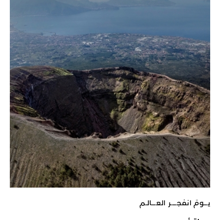
يـــومَ انفجـــــر العــــالـم