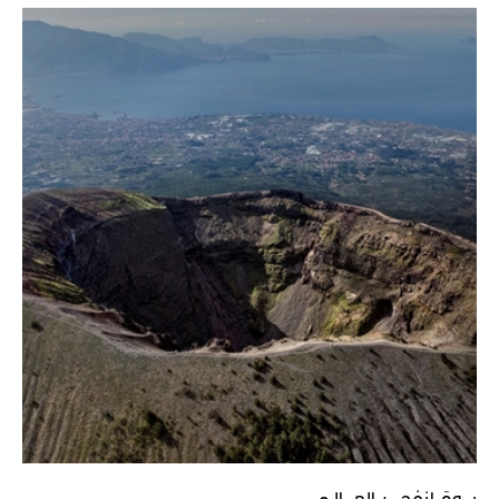
يـــومَ انفجـــــر العــــالـم