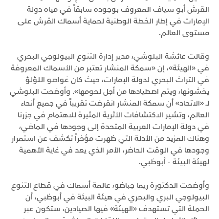
القرش أبو سياف المعروف بوجوده سابقاً في مياه دولة
الإمارات في إطار الخطة الوطنية لحماية أسماك القرش على
مستوى العالم.
وقالت عائشة البلوشي، مدير إدارة التنوع البيولوجي البحري
في «الهيئة»، إن «سمكة المنشار تعتبر من الأسماك المعروفة
في التراث البحري لدولة الإمارات، حيث كان غواصو اللؤلؤ
يخشونها، ويتم اصطيادها من أجل لحومها». وأوضحت البلوشي
لـ «الاتحاد» أن سمكة المنشار انقرضت تقريباً في جميع أنحاء
العالم، وتشير الاكتشافات الأثرية المثيرة للاهتمام في جزرنا
في دولة الإمارات العربية المتحدة إلى وجودها في الماضي،
وهناك المزيد من الأدلة التي ظهرت مؤخراً تكشف عن استمرار
وجودها في الوقت الحاضر، الأمر الذي يعد في غاية الأهمية
لهيئة البيئة - أبوظبي.
وأوضحت الدكتورة ريما جباضو، عالمة أسماك في قطاع التنوع
البيولوجي البري والبحري في هيئة البيئة في أبوظبي، أن
الحملة التي تستهدف «الهيئة» فيها الصيادين، ستكون عبر