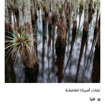
غابات أميركـا الغامضـة
اقرأ