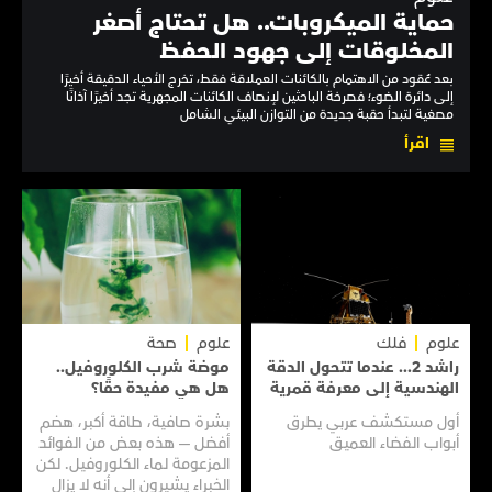
حماية الميكروبات.. هل تحتاج أصغر
المخلوقات إلى جهود الحفظ
بعد عُقود من الاهتمام بالكائنات العملاقة فقط، تخرج الأحياء الدقيقة أخيرًا
إلى دائرة الضوء؛ فصرخة الباحثين لإنصاف الكائنات المجهرية تجد أخيرًا آذانًا
مصغية لتبدأ حقبة جديدة من التوازن البيئي الشامل
اقرأ
علوم
فلك
علوم
صحة
راشد 2... عندما تتحول الدقة
موضة شرب الكلوروفيل..
الهندسية إلى معرفة قمرية
هل هي مفيدة حقًا؟
أول مستكشف عربي يطرق
بشرة صافية، طاقة أكبر، هضم
أبواب الفضاء العميق
أفضل — هذه بعض من الفوائد
المزعومة لماء الكلوروفيل. لكن
الخبراء يشيرون إلى أنه لا يزال