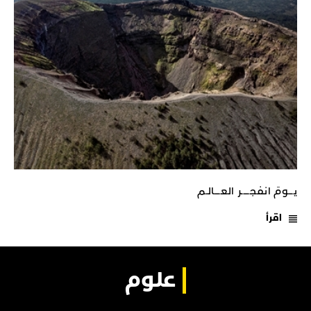
يـــومَ انفجـــــر العــــالـم
اقرأ
علوم