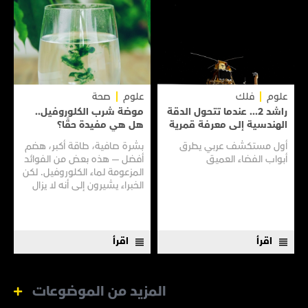
علوم
فلك
علوم
صحة
راشد 2... عندما تتحول الدقة
موضة شرب الكلوروفيل..
الهندسية إلى معرفة قمرية
هل هي مفيدة حقًا؟
أول مستكشف عربي يطرق
بشرة صافية، طاقة أكبر، هضم
أبواب الفضاء العميق
أفضل — هذه بعض من الفوائد
المزعومة لماء الكلوروفيل. لكن
الخبراء يشيرون إلى أنه لا يزال
هناك الكثير مما لا نعرفه
اقرأ
اقرأ
المزيد من الموضوعات