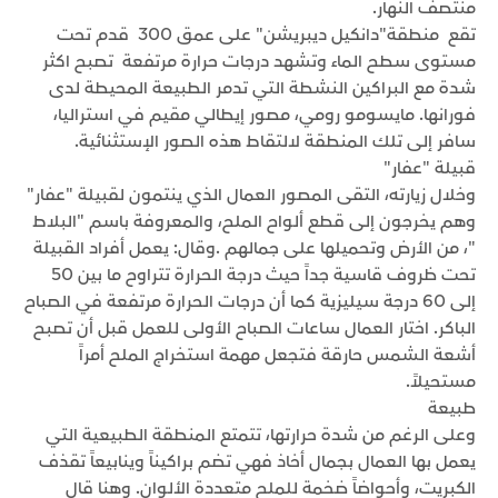
منتصف النهار.
تقع منطقة"دانكيل ديبريشن" على عمق 300 قدم تحت
مستوى سطح الماء وتشهد درجات حرارة مرتفعة تصبح اكثر
شدة مع البراكين النشطة التي تدمر الطبيعة المحيطة لدى
فورانها. مايسومو رومي، مصور إيطالي مقيم في استراليا،
سافر إلى تلك المنطقة لالتقاط هذه الصور الإستثنائية.
قبيلة "عفار"
وخلال زيارته، التقى المصور العمال الذي ينتمون لقبيلة "عفار"
وهم يخرجون إلى قطع ألواح الملح، والمعروفة باسم "البلاط
"، من الأرض وتحميلها على جمالهم .وقال: يعمل أفراد القبيلة
تحت ظروف قاسية جداً حيث درجة الحرارة تتراوح ما بين 50
إلى 60 درجة سيليزية كما أن درجات الحرارة مرتفعة في الصباح
الباكر. اختار العمال ساعات الصباح الأولى للعمل قبل أن تصبح
أشعة الشمس حارقة فتجعل مهمة استخراج الملح أمراً
مستحيلاً.
طبيعة
وعلى الرغم من شدة حرارتها، تتمتع المنطقة الطبيعية التي
يعمل بها العمال بجمال أخاذ فهي تضم براكيناً وينابيعاً تقذف
الكبريت، وأحواضاً ضخمة للملح متعددة الألوان. وهنا قال