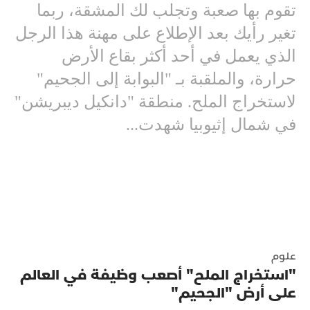
تقوم بها صعبة وتجلب لك المشقة، ربما
تغير رأيك بعد الإطلاع على مهنة هذا الرجل
الذي يعمل في أحد أكثر بقاع الأرض
حرارة، والملقبة بـ "البوابة إلى الجحيم"
لاستخراج الملح. منطقة "دانكيل ديبريشن"
في شمال إثيوبيا شهدت...
علوم
"استخراج الملح" أصعب وظيفة في العالم
على أرض "الجحيم"