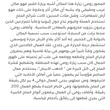
المصور رومي: زيارة هذا المكان أشبه بزيارة القمر فهو مكان
غريب وحقيقي ولا يشبه أي مكان آخر وعلاوة على ذلك فهو
أرض للمغامرات. وقبل مئات السنين، كانت شرائح الملح
تستخدم كعملة واليوم تباع حول إثيوبيا وغالباً للمزارعين الذين
يرغبون بتزويد مخزونهم بالمعادن الأساسية. وأضاف رومي:
عندما نزلت من السيارة، استوعبت سبب تسمية المكان
بالبوابة إلى الجحيم. إنه أحد أكثر بقاع الأرض حرارة وبوسعي
استشعار درجة الحرارة في جلدي. لقاء العمال الكادحين الذي
يقضون وقتاً كبيراً من يومهم في بيئة قاسية وهم يحفرون
لإخراج الملح وقطعه ووضعه في علب ثم تحميله على ظهور
الجمال كان سبب زيارة رومي لهذه المنطقة. ولتقطيع قشرة
الملح إلى كتل كبيرة من " الذهب الأبيض"، يستخدم عمال
المناجم فؤوساً ثم يضعون عصياً في أماكن الأخاديد التي
اخترقوها. ومن عملهم، يجني العمال حوالي 4 بير لكل رقيقة
من الملح يقطعونها، وفي الأيام الجيدة يقطع العمال 200
رقيقة. وأضاف رومي أن العمال يرفعون ألواح الملح الكبيرة
التي يجري قطعها إلى رقائق بأحجام قياسية.