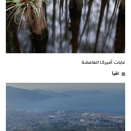
غابات أميركـا الغامضـة
اقرأ