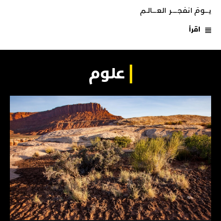
يـــومَ انفجـــــر العــــالـم
اقرأ
علوم