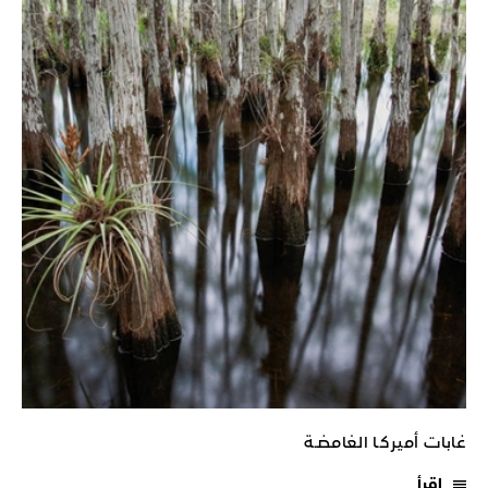
غابات أميركـا الغامضـة
اقرأ