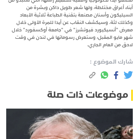
مصنعو أيدا تكنولوجيا واقعية لتصميم رأسها، التي ستبدو من
أبناء أعراق مختلطة، ولها شعر طويل داكن وبشرة من
السيليكون وأسنان مصنعة بتقنية الطباعة ثلاثية الأبعاد
وكذلك لثة. وسيكشف النقاب عن أيدا للمرة الأولى خلال
معرض "أنسيكيورد فيوتشرز" في "جامعة أوكسفورد" خلال
شهر مايو المقبل، وستعرض رسوماتها في لندن في وقت
لاحق من العام الجاري.
شارك الموضوع :
موضوعات ذات صلة