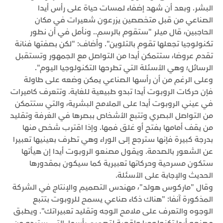
البشر. وبعد أن شهد إضفاء لمسات حياة على رأس أيدا
الصناعي من قبل متخصصين يزرعون شعيرات في مكان
الحاجبين، قال ميلر "ستقوم بالرسم.. ونأمل في أن نطور
تكنولوجيا تجعلها تقوم بالتلوين". وأضاف: "لكن بصفتها فنانة
تقدم عروضا، ستتمكن أيدا من التواصل مع الجمهور وتستقبل
الرسائل؛ وهي الأسئلة التي تطرحها التكنولوجيا اليوم".
وعلى الرغم من أن رأسها الصناعي يمكن وضعه على طاولة
فإن حركات الروبوت أيدا تبدو طبيعية للغاية. وتتعرف كاميرات
في عيني الروبوت أيدا على الملامح البشرية، والتي ستتمكن
من التواصل البصري وتتبع الأشخاص ببصرها في الغرفة وتقليد
من يقف أمامها بفتح أو غلق فمها. وإذا اقترب شخص منها
بدرجة كبيرة فإنها سترجع إلى الوراء وهي تطرف بعينيها تعبيرا
عن الشعور بالصدمة. ويقول مصنعو الروبوت أيدا إن هيأتها
ستكون مسرحية وحركاتها تعبيرية كما سيكون بمقدورها
الحديث والإجابة على الأسئلة.
وقال "ماركوس هولد"، مهندس التصميم والإنتاج في الشركة
المذكورة آنفا: "هناك ذكاء صناعي يسمح للروبوت بتتبع
الوجوه والتعرف على ملامح الوجه وتقليد تعبيراتك". ويطبق