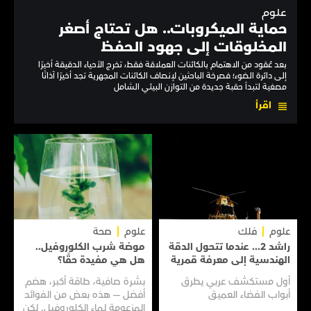
علوم
حماية الميكروبات.. هل تحتاج أصغر
المخلوقات إلى جهود الحفظ
بعد عُقود من الاهتمام بالكائنات العملاقة فقط، تخرج الأحياء الدقيقة أخيرًا
إلى دائرة الضوء؛ فصرخة الباحثين لإنصاف الكائنات المجهرية تجد أخيرًا آذانًا
مصغية لتبدأ حقبة جديدة من التوازن البيئي الشامل
اقرأ
علوم
فلك
علوم
صحة
راشد 2... عندما تتحول الدقة
موضة شرب الكلوروفيل..
الهندسية إلى معرفة قمرية
هل هي مفيدة حقًا؟
أول مستكشف عربي يطرق
بشرة صافية، طاقة أكبر، هضم
أبواب الفضاء العميق
أفضل — هذه بعض من الفوائد
المزعومة لماء الكلوروفيل. لكن