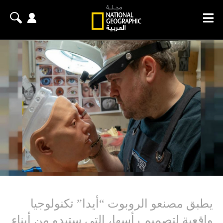
يطبق مصنعو الروبوت “أيدا” تكنولوجيا
واقعية لتصميم رأسها، التي ستبدو من أبناء