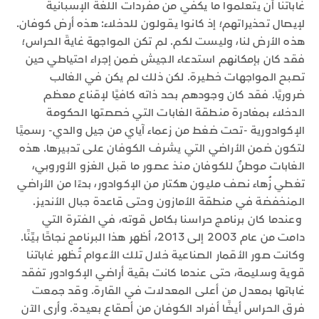
غاباتنا أن يتعلموا ما يكفي من مفردات اللغة الإسبانية
لإيصال تحذيراتهم؛ إذ كانوا يقولون للدخلاء: هذه أرض كوفان.
هذه الأرض لنا، وليست لكم. لم تكن المواجهة غايةَ الحراس؛
فقد كان بإمكانهم استدعاء الجيش ضمن إجراء احتياطي حين
تصبح المواجهات خطيرة. لكن ذلك لم يكن في الغالب
ضروريًا. فقد كان وجودهم بحد ذاته كافيًا لإقناع معظم
الدخلاء بمغادرة منطقة الغابات التي خصصتها الحكومة
الإكوادورية -تحت ضغط من زعماء آياي من جيل والدي- رسميًا
لتكون ضمن الأراضي التي يشرف الكوفان على تدبيرها. هذه
الغابات موطنٌ للكوفان منذ عصور ما قبل الغزو الأوروبي،
تغطي زُهاء نصف مليون هكتار من الإكوادور، بدءًا من الأراضي
المنخفضة في منطقة الأمازون وحتى قاعدة جبال الأنديز.
وعندما كان برنامج حراسنا بكامل قوته، في الفترة التي
دامت من عام 2003 إلى 2013، أظهر هذا البرنامج نجاحًا بيِّنًا.
وكانت صور الأقمار الصناعية خلال تلك الأعوام تُظهر غاباتنا
قوية وسليمة، حتى عندما كانت بقية أراضي الإكوادور تفقد
غاباتها بمعدل من أعلى المعدلات في القارة. وقد جمعت
فرق الحراس أيضًا أفراد الكوفان من أصقاع بعيدة. وأرى الآن