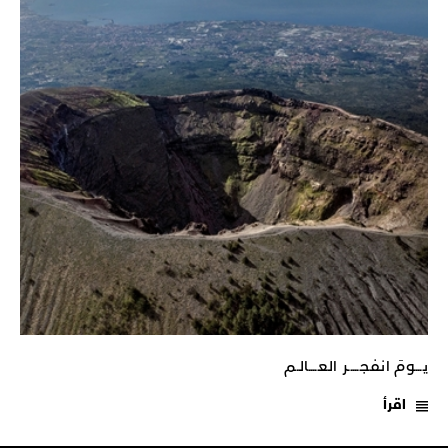
يـــومَ انفجـــــر العــــالـم
اقرأ