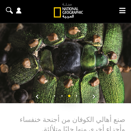
صنع أهالي الكوفان من أجنحة خنفساء
وأجزاء أخرى منها حليًا متلألئة.