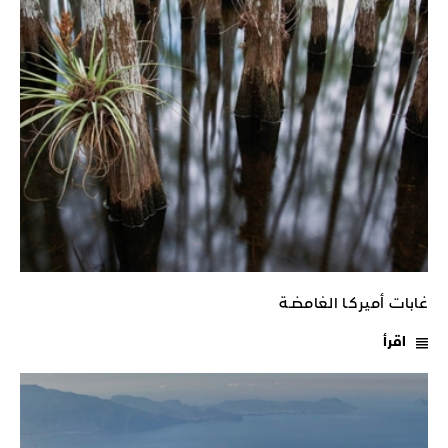
غابات أميركـا الغامضـة
اقرأ