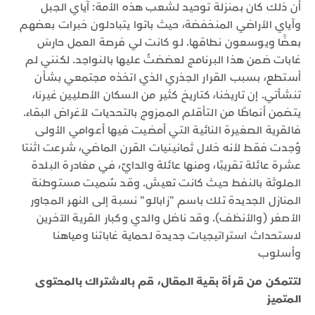
أن ذلك كان بمنزلة توحيد لشعب هذه الأمة: آياي الجبل
وآياي الأراضي المنخفضة، حيث باتوا يتبادلون خبرات بعضهم
بعضًا ويوسعون نطاقها. لو كانت لي فرصة العمل حارسَ
غابات ضمن هذا البرنامج لعضضتُ عليها بالنواجد. لكنني لم
أستطع، بسبب القرار الجذري الذي اتخذه مجتمعي بشأن
تنشأتي. إن تاريخنا، كتاريخ كثير من السكان الأصليين غيرنا،
يتضمن أنماطًا من التأقلم الممزوج بالتحديات لأغراض البقاء.
فالقرية الصغيرة النائية التي أمضيت فيها أعوامي الأولى
وُجدت فقط لأنه خلال ثمانينيات القرن الماضي، شرعت اثنتا
عشرة عائلة تقريبًا، ومنها عائلة والدايّ، في مغادرة البلدة
الملوثة بالنفط حيث كانت تعيش. وقد سُميت مستوطنة
المنازل الجديدة تلك باسم "زابالو" نسبة إلى النهر المجاور
الأصغر (والأنظف). وقد ناضل والدي وكبار القرية الآخرين
لاستحداث استراتيجيات جديدة لحماية غاباتنا ومياهنا
وأسلوب
لتتمكن من قرأة بقية المقال، قم بالاشتراك بالمحتوى
المتميز