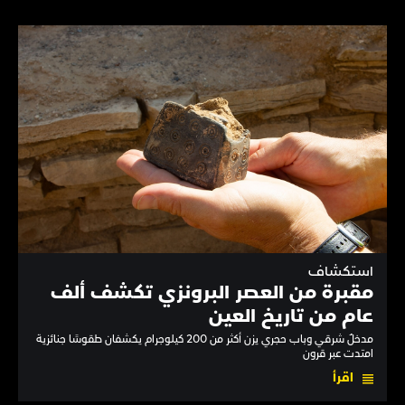
استكشاف
مقبرة من العصر البرونزي تكشف ألف
عام من تاريخ العين
مدخلٌ شرقي وباب حجري يزن أكثر من 200 كيلوجرام يكشفان طقوسًا جنائزية
امتدت عبر قرون
اقرأ