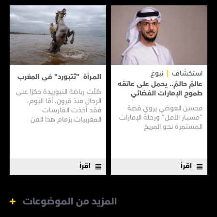
استكشاف
نبوغ
المـرأة "تَتبَـورد" في المغرب
عالِمٌ حالِمٌ.. يحمل على عاتقه
ظلّت رياضة التبوريدة حكرًا على
طموح الإمارات الفضائي
الرجال منذ قرون. أمّا اليوم،
محسن العوضي يروي قصـة
فقد أخذت الفارسات
"مسبـار الأمـل" ورحلة الإمارات
المغربيات بزمام هذا الفن
المستمرة نحـو المريـخ
العريق سعيًا إلى نقله إلى جيل
جديد.
اقرأ
اقرأ
المزيد من الموضوعات