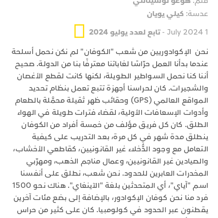
قلم:
هوغو لوسيتانتي
عدسة:
كيلي يويان
1 July 2024 -
تابع لعدد يوليو 2024
نحن الإكوادوريين من شعب "الكوفان" لم نكن نحمل أسلحة
عندما بدأنا العمل حرّاسًا لغاباتنا معترفًا بنا من الدولة. صحيح
أننا كنا نحمل السواطير الطويلة، لكنها كانت لقطع الأغصان
والشجيرات. كان لحراسنا أجهزة تتبع تعمل بنظام تحديد
المواقع العالمي (GPS) وحقائب ظهر ثقيلة محمَّلة بالطعام
وأدوات الإسعافات الأولية، لقضاء فترات طويلة في الهواء
الطلق. كان كل فريق مؤلف من خمسة أفراد من الكوفان
ينطلق مدة شهر في كل مرة، بعد التدريب على كيفية
التعامل مع وجود الدُّخلاء غير القانونيين، كقاطعي الأخشاب،
والصيادين غير القانونيين، وعمال مناجم الذهب، ومهرّبي
المخدرات العابرين للحدود. نحن شعب، نطلق على أنفسنا
اسم "آياي"، أي المتحدثين بلغة "الآينغاي". هناك نحو 1500
فرد منا نحن كوفان الإكوادور، بالإضافة إلى بضع مئات آخرين
يقطنون عبر الحدود في كولومبيا. كان على كثير من حراس