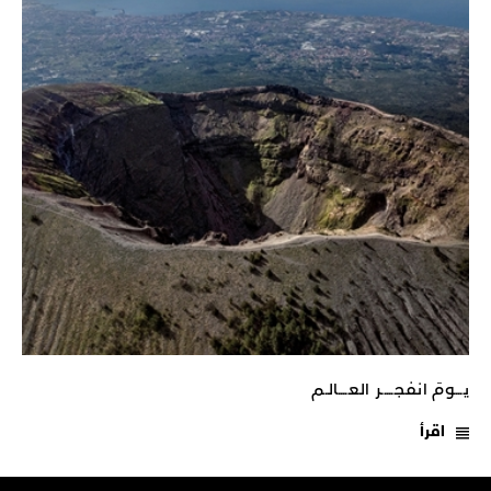
يـــومَ انفجـــــر العــــالـم
اقرأ