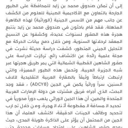
إلى أن تمكن صندوق محمد بن زايد للمحافظة على الطيور
الجارحة بالتعاون مع الأكاديمية الصينية للعلوم من الكشف
عن جانب مهم من الأسس الجينية (الوراثية) لهذه الظاهرة
المذهلة. فقد قام باحثون في صندوق محمد بن زايد بتتبع
هجرة هذه الصقور لسنوات عديدة، وكشفوا عن النسيج
المعقد لرحلاتها السنوية. ومن خلال دمج بيانات الحركة مع
التحليل الجيني المتطور، كشفت دراسة حديثة نشرت في
مجلة علمية رائدة عن اكتشاف رائع. تركزت الدراسة على
صقور الشاهين القطبية الشمالية التي يمر طريق هجرتها عبر
شبه الجزيرة العربية. وتحمل هذه الطيور المميزة، والتي
ارتبطت ارتباطاً وثيقاً بالصقارة العربية التقليدية لآلاف
السنين، سراً وراثياً يكمن في الجين (ADCY8) ، فقد وجد
البحث، الذي أجراه فريق مشترك من دولة الإمارات العربية
المتحدة والصين، أن هذا الجين الوراثي يلعب دوراً محورياً في
تحديد المسافة المقطوعة أثناء الهجرة. ومن خلال تجارب
لتحديد وظائف الجينات الدقيقة، اكتشف العلماء أن هذا
الجين من المحتمل أن يؤثر على الذاكرة طويلة المدى، حيث
يوجه صقور الشاهين على امتداد مسارات محددة حتى