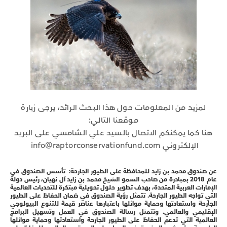
لمزيد من المعلومات حول هذا البحث الرائد، يرجى زيارة
موقعنا التالي:
هنا كما يمكنكم الاتصال بالسيد علي الشامسي على البريد
الإلكتروني info@raptorconservationfund.com
عن صندوق محمد بن زايد للمحافظة على الطيور الجارحة:
تأسس الصندوق في
عام 2018 بمبادرة من صاحب السمو الشيخ محمد بن زايد آل نهيان، رئيس دولة
الإمارات العربية المتحدة، بهدف تطوير حلول تحويلية مبتكرة للتحديات العالمية
التي تواجه الطيور الجارحة. تتمثل رؤية الصندوق في ضمان الحفاظ على الطيور
الجارحة واستعادتها وحماية موائلها باعتبارها عناصر قيمة للتنوع البيولوجي
الإقليمي والعالمي. وتتمثل رسالة الصندوق في العمل وتسهيل البرامج
العالمية التي تدعم الحفاظ على الطيور الجارحة واستعادتها وحماية موائلها