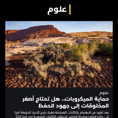
علوم
علوم
حماية الميكروبات.. هل تحتاج أصغر
المخلوقات إلى جهود الحفظ
بعد عُقود من الاهتمام بالكائنات العملاقة فقط، تخرج الأحياء الدقيقة أخيرًا
إلى دائرة الضوء؛ فصرخة الباحثين لإنصاف الكائنات المجهرية تجد أخيرًا آذانًا