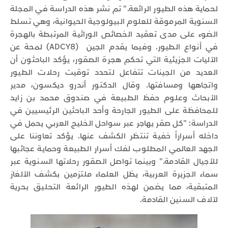
لحماية هذه الطيور الرائعة." تم نشر هذه الدراسة في المجلة
السنوية المرموقة للعلوم البيولوجية الحيوانية، وهي تسلط
الضوء على مدى تعقيد الخصائص الوراثية المرتبطة بالهجرة
في أنواع الطيور. وفيما يقدم الجين (ADCY8) لمحة عن
الآليات الجزيئية التي تحكم هجرة الصقور، يؤكد الباحثون أن
العديد من الجينات تتفاعل لتحدد توقيت رحلات الطيور
واتجاهها ومسافتها. وقال الدكتور أندرو ديكسون، مدير
الأبحاث وعلوم حفظ الطبيعة في صندوق محمد بن زايد
للمحافظة على الطيور الجارحة وأحد الباحثين الرئيسيين في
الدراسة: "كل صقر يهاجر عبر سواحل الخليج العربي يحمل في
داخله أسراراً خفية تنتظر الكشف عنها. يؤكد تعاوننا على
الجهد العالمي المطلوب لفك أسرار الطبيعة وحماية عجائبها
للأجيال القادمة." وبينما تواصل الصقور رحلاتها السنوية عبر
سماء الجزيرة العربية، يظل العلماء ملتزمين بكشف الألغاز
المتبقية، مما يضمن لهذه الطيور الرائعة التحليق بحرية
لآلاف السنين القادمة.