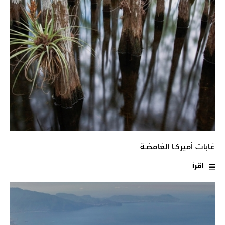
غابات أميركـا الغامضـة
اقرأ