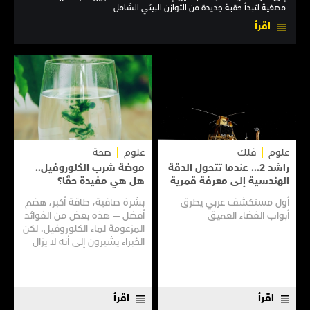
مصغية لتبدأ حقبة جديدة من التوازن البيئي الشامل
اقرأ
علوم
فلك
علوم
صحة
راشد 2... عندما تتحول الدقة
موضة شرب الكلوروفيل..
الهندسية إلى معرفة قمرية
هل هي مفيدة حقًا؟
أول مستكشف عربي يطرق
بشرة صافية، طاقة أكبر، هضم
أبواب الفضاء العميق
أفضل — هذه بعض من الفوائد
المزعومة لماء الكلوروفيل. لكن
الخبراء يشيرون إلى أنه لا يزال
هناك الكثير مما لا نعرفه
اقرأ
اقرأ