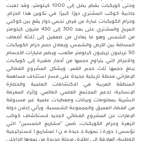
وحتى كويكبات بقطر يصل إلى 1000 كيلومتر، وقد لعبت
جاذبية كوكب المشتري دورًا كبيرًا في تكوين هذا الحزام.
وحزام الكويكبات عبارة عن قرص نجمي دوار يقع بين كوكبي
المريخ والمشتري على بعد 300 إلى 450 مليون كيلومتر
من الشمس وهو ما يعادل من ضعفين إلى ثلاثة أضعاف
المسافة بين الأرض والشمس، ويعادل حجم حزام الكويكبات
50 تريليون تريليون كيلومتر مكعب. ويضم مليارات الأجسام
والأجرام التي يتراوح حجمها من أحجار صغيرة إلى كويكبات
يبلغ حجمها ثلث حجم القمر. ويشكل المشروع الفضائي
الإماراتي محطة تاريخية جديدة على مسار استئناف مساهمة
المنطقة العربية في الاكتشافات العلمية والحضارة
الإنسانية، لدعم المجتمع العلمي العالمي وإثراء المعرفة
البشرية بمعلومات وبيانات ومعطيات علمية غير مسبوقة
من الفضاء العميق والمجموعة الشمسية. ويأتي إعلان دولة
الإمارات عن المشروع الفضائي الجديد لاستكشاف كوكب
الزهرة وحزام الكويكبات، ضمن "مشاريع الخمسين" التي
تؤسس لدورة تنموية جديدة من المشاريع الاستراتيجية
الوطنية، الهادفة إلى إطلاق مرحلة جديدة من نموها الداخلي