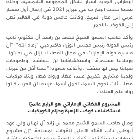
الإماراتي الجديد أسرار تشكّل المجموعة الشمسية. وذلك
بعدما نجحت الإمارات في فبراير 2021 في إرسال أول مسبار
عربي إلى مدار المريخ، وكانت خامس دولة في العالم تصل
إلى الكوكب الأحمر.
وأكد صاحب السمو الشيخ محمد بن راشد آل مكتوم، نائب
رئيس الدولة رئيس مجلس الوزراء حاكم دبي "رعاه الله" :"أن
مسيرة دولة الإمارات في مجال الفضاء لا تزال في بدايتها..
ورحلاتنا مستمرة.. واستكشافاتنا لن تتوقف.. وطموحات
شبابنا ليس لها سقف". وأضاف سموه: "لسنا أقل من غيرنا..
ولدينا مشاريع لتخريج علماء فضاء ورواد فضاء وبناء مركبات
فضاء.. ثلث نجوم السماء تحمل أسماء عربية لأن العرب كانوا
رواد علم الفلك".
المشروع الفضائي الإماراتي هو الرابع عالميًا
لاستكشاف كوكب الزهرة وحزام الكويكبات
وقال صاحب السمو الشيخ محمد بن زايد آل نهيان ولي عهد
أبوظبي نائب القائد الأعلى للقوات المسلحة: "إن مشروع
الإمارات لاستكشاف كوكب الزهرة وحزام الكويكبات اختبار