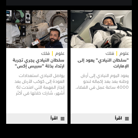
علوم
فلك
علوم
فلك
"سلطان النيادي" يعود إلى
سلطان النيادي يجري تجربة
الإمارات
ارتداء بذلة "سبيس إكس"
يعود اليوم النيادي إلى أرض
يواصل النيادي استعدادات
وطنه بعد بعد إكماله لنحو
العودة إلى كوكب الأرض بعد
4000 ساعة عمل في الفضاء.
إنجاز المَهمة التي امتدت لـ6
أشهر، شارك خلالها في أكثر
من 200 تجربة علمية.
اقرأ
اقرأ