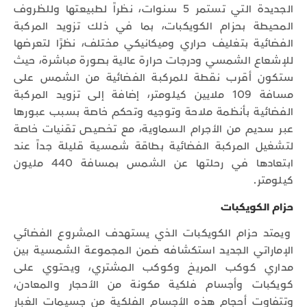
الجديدة التي تستمر 5 سنوات، نظراً لطبيعتها وللظروف
المحيطة بحزام الكويكبات، بما في ذلك تزويد المركبة
الفضائية بتغليف حراري وميكانيكي مختلف، نظرًا لتعرضها
للإشعاع الشمسي ودرجات حرارة عالية بصورة مباشرة، حيث
ستكون أقرب نقطة للمركبة الفضائية من الشمس على
مسافة 109 ملايين كيلومتر، إضافة إلى تزويد المركبة
الفضائية بأنظمة ملاحة وتوجيه وتحكم خاصة بسبب عبورها
عبر سديم من الأجرام السماوية، مع تخصيص تقنيات خاصة
لتشغيل المركبة الفضائية بطاقة شمسية قليلة جداً عند
ابتعادها في رحلتها عن الشمس بمسافة 440 مليون
كيلومتر.
حزام الكويكبات
ويمتد حزام الكويكبات الذي يستهدف المشروع الفضائي
الإماراتي الجديد استكشافه ضمن المجموعة الشمسية بين
مداري كوكب المريخ وكوكب المشتري، ويحتوي على
كويكبات وأجسام فلكية مكونة من الأحجار والمعادن،
وتتفاوت أحجام هذه الأجسام الفلكية من جسيمات الغبار