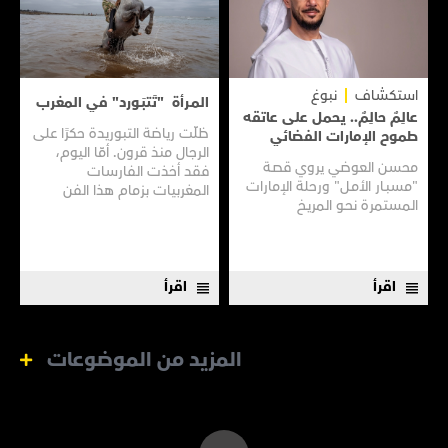
استكشاف
نبوغ
المـرأة "تَتبَـورد" في المغرب
عالِمٌ حالِمٌ.. يحمل على عاتقه
ظلّت رياضة التبوريدة حكرًا على
طموح الإمارات الفضائي
الرجال منذ قرون. أمّا اليوم،
محسن العوضي يروي قصـة
فقد أخذت الفارسات
"مسبـار الأمـل" ورحلة الإمارات
المغربيات بزمام هذا الفن
المستمرة نحـو المريـخ
العريق سعيًا إلى نقله إلى جيل
جديد.
اقرأ
اقرأ
المزيد من الموضوعات