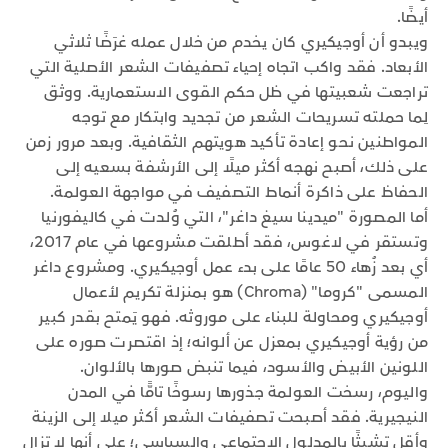
أيضًا.
ويبدو أن أوجيكيري كان يخدم من خلال عمله غرَضًا ثلاثي
الأبعاد. فقد واكب اتجاه إحياء تصفيفات الشعر الأصلية التي
تراجعت شعبيتها في ظل حكم القوى الاستعمارية. ووثق
لِما حملته تسريحات الشعر من تجديد وابتكار مع توجه
المواطنين نحو إعادة تأكيد هويتهم الثقافية. وبعد مرور زمن
على ذلك، أصبح نهجه أكثر ميلًا إلى الأرشفة بسعيه إلى
الحفاظ على ذاكرة أنماط التصفيف في مواجهة العولمة.
أما المصورة "ميدينا سيغ داغر"، التي وُلدت في كاليفورنيا
وتستقر في لاغوس، فقد أطلقت مشروعها في عام 2017،
أي بعد زُهاء 50 عامًا على بدء عمل أوجيكيري. ومشروع داغر
المسمى "كروما" (Chroma) هو بمنزلة تكريم لأعمال
أوجيكيري ومحاولة للبناء على موروثه. فهو يَمتح بقدر كبير
من رؤية أوجيكيري بمعزل عن ألوانه؛ إذ اقتصرت صوره على
اللونين الأبيض والأسود، فيما تنبض صورها بالألوان.
واليوم، رسخت العولمة جذورها رسوخًا تامًّا في المدن
النيجيرية. فقد أصبحت تصفيفات الشعر أكثر ميلا إلى الزينة
وأقل تشبثًا بالمدلول الاجتماعي والسياسي؛ على أنها لا تزال