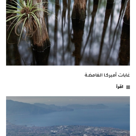
غابات أميركـا الغامضـة
اقرأ