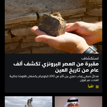
استكشاف
مقبرة من العصر البرونزي تكشف ألف
عام من تاريخ العين
مدخلٌ شرقي وباب حجري يزن أكثر من 200 كيلوجرام يكشفان طقوسًا جنائزية
امتدت عبر قرون
اقرأ