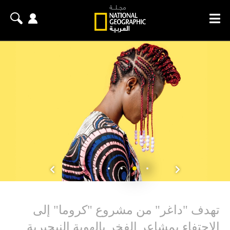
تهدف "داغر" من مشروع "كروما" إلى
الاحتفاء بمشاعر الفخر بالهوية النيجيرية