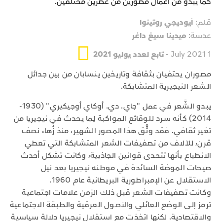
كما يبدو من أعمال مصورَين من عصرين مختلفين.
قلم:
أيوديجي روتينوا
عدسة:
ميدينا سيغ داغر
1 July 2021 -
تابع لعدد يوليو 2021
مصوران يحتفيان بثقافة وتاريخين ينسابان من بين جدائل
الشعر النيجيرية المتشابكة.
يبدو الشَّعر في عمل "جاي. دي. أوكاي أوجيكيري" (1930-
2014) كأنه سرد للوقائع المواكبة لِما يحدث في نيجيريا من
تغير ثقافي. فقد وثَّق هذا المصور الشهير، منذ زُهاء نصف
قرن، للآلاف من تصفيفات الشعر المتشابكة التي تعطي
الانطباع بأنها تتحدى قوانين الجاذبية، وكانت تشكل أحدث
صيحات الموضة السائدة في موطنه نيجيريا بعد نيل
الاستقلال عن الإمبراطورية البريطانية عام 1960.
وكانت تصفيفات الشعر قبل ذلك الزمن علامات اجتماعية
ترمز إلى الوضع العائلي والأصول العرقية والطبقة الاجتماعية
والاقتصادية. لكنها اتخذت مع استقلال نيجيريا دلالة سياسية