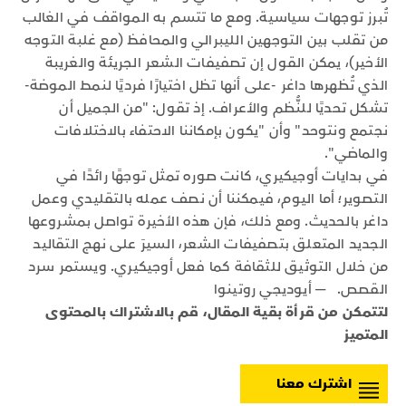
تُبرز توجهات سياسية. ومع ما تتسم به المواقف في الغالب
من تقلب بين التوجهين الليبرالي والمحافظ (مع غلبة التوجه
الأخير)، يمكن القول إن تصفيفات الشعر الجريئة والغريبة
الذي تُظهرها داغر -على أنها تظل اختيارًا فرديًا لنمط الموضة-
تشكل تحديًا للنُّظم والأعراف. إذ تقول: "من الجميل أن
نجتمع ونتوحد" وأن "يكون بإمكاننا الاحتفاء بالاختلافات
والماضي".
في بدايات أوجيكيري، كانت صوره تمثل توجهًا رائدًا في
التصوير؛ أما اليوم، فيمكننا أن نصف عمله بالتقليدي وعمل
داغر بالحديث. ومع ذلك، فإن هذه الأخيرة تواصل بمشروعها
الجديد المتعلق بتصفيفات الشعر، السيرَ على نهج التقاليد
من خلال التوثيق للثقافة كما فعل أوجيكيري. ويستمر سرد
القصص. — أيوديجي روتينوا
لتتمكن من قرأة بقية المقال، قم بالاشتراك بالمحتوى
المتميز
اشترك معنا