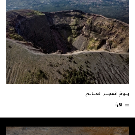
يـــومَ انفجـــــر العــــالـم
اقرأ