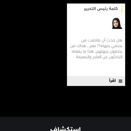
كلمة رئيس التحرير
هل حدث أن صادفت من
يحتفي بجهله؟! نعم.. هناك من
يحتفون بجهلهم. هذا ما يفعله
الباحثون عن العلم والمعرفة
لخدمة الإنسانية، والذين
يتأكدون مع كل اكتشاف
يتوصلون إليه، من مدى عجزهم
إزاء عظمة الكون. ذلك ما فعله
اقرأ
العلماء الذين اجتمعوا داخل
مختبر واسع يضم عينات...
استكشاف