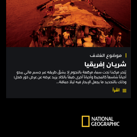
موضوع الغلاف
شريــان إفريقيا
يُبْحـر مركبنـا تحت سماء مرصّعة بالنجوم إذ يشقّ طريقه عبر جسم مائي يبدو
أحياناً شاسعاً كالمحيط وأحياناً أخرى ضيقاً بالكاد يزيد عرضه عن عرض خور ضحل؛
وذلك بالتحديد ما يجعل الإبحار فيه ليلاً حماقة...
اقرأ