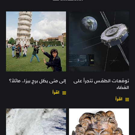
توقعـات الطقـس تتجرأ على
إلى متى يظل برج بيزا.. مائلاً؟
الفضاء
اقرأ
اقرأ