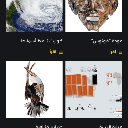
عودة "فونوس"
كـوارث تلـفـظ أسماءها
اقرأ
اقرأ
مـرارة البـراءة
حمــائم منــاورة