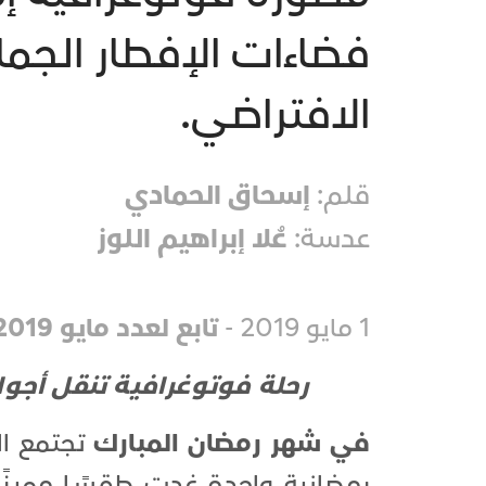
فضاءات الإفطار الجما
الافتراضي.
قلم:
إسحاق الحمادي
عدسة:
عُلا إبراهيم اللوز
1 مايو 2019 -
تابع لعدد مايو 2019
رحلة فوتوغرافية تنقل أجواء
في شهر رمضان المبارك
تجتمع ال
رمضانية واحدة غدت طقسًا مميزًا ل