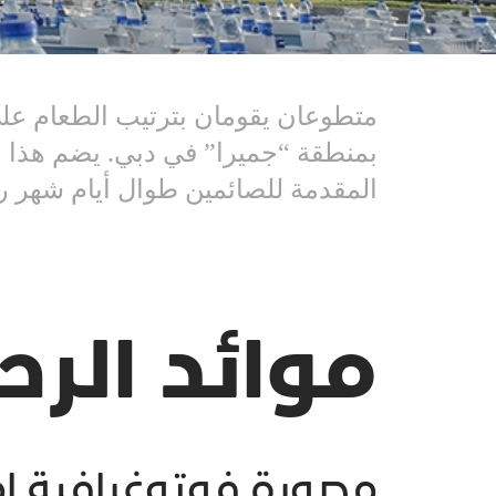
متطوعان يقومان بترتيب الطعام على
بمنطقة “جميرا” في دبي. يضم هذا ا
المقدمة للصائمين طوال أيام شهر 
موائد الر
مصورة فوتوغرافية إم