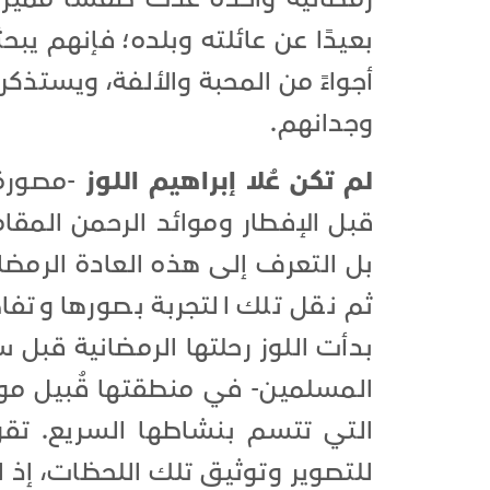
بعيدًا عن عائلته وبلده؛ فإنهم يب
أجواءً من المحبة والألفة، ويستذك
وجدانهم.
لم تكن عُلا إبراهيم اللوز
-مصورة 
قبل الإفطار وموائد الرحمن الم
بل التعرف إلى هذه العادة الرمضا
ثم نقل تلك التجربة بصورها وتفاص
بدأت اللوز رحلتها الرمضانية قبل
المسلمين- في منطقتها قُبيل موع
التي تتسم بنشاطها السريع. تقو
للتصوير وتوثيق تلك اللحظات، إذ ا