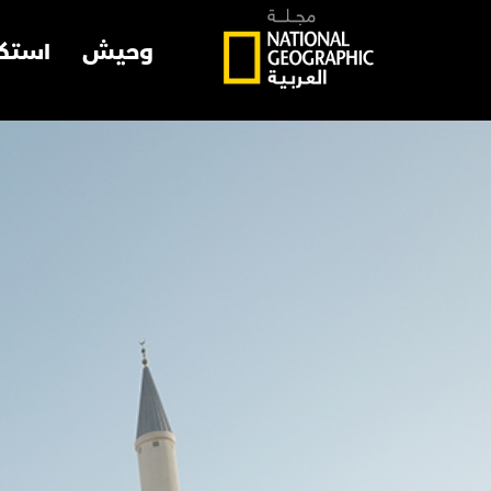
وحيش
استك