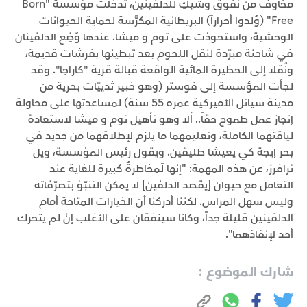
مخاوف من نفوق وشيكٍ للدلفينين، تدخّلت مؤسسة "Born
Free" (وُلدوا أحراراً) البريطانية المكرَّسة لحماية الحيوانات
الوحشية، واستحوذت على توم و ميشا. عندها وُضِع الدلفينان
في شاحنة مبرّدة لنقل اللحوم بعد تبطينها بفرشات قديمة،
ونُقلا إلى الحظيرة المائية الواقعة قبالة قرية "كاراجا". وقد
لجأت المؤسسة إلى فوستر (وهو خبير ثدييّات بحرية من
مدينة سياتل الأميركية عمره 55 سنة) لمساعدتها على محاولة
إنجاز عمل طموح حقاً.. ألا وهو تأهيل توم و ميشا لاستعادة
لياقتهما الكاملة، وتعليمهما ما يلزم لإطلاقهما من جديد في
بحر إيجة كي يعيشا طليقين. ويقول رئيس المؤسسة، ويل
ترافرز، عن هذه المهمة: "إنها لَمخاطرةٌ كبيرة للغاية عند
التعامل مع حيوان [يقصد الدلفين] لا يمكن التنبّؤ بتصرّفاته
وليس سهل المراس. لكننا أدركنا أن الخيارات المتاحة أمام
الدلفينين قليلة جداً، وكانا سينفقان على الأغلب إنْ لم يتحرك
أحد لإنقاذهما".
شارك الموضوع :