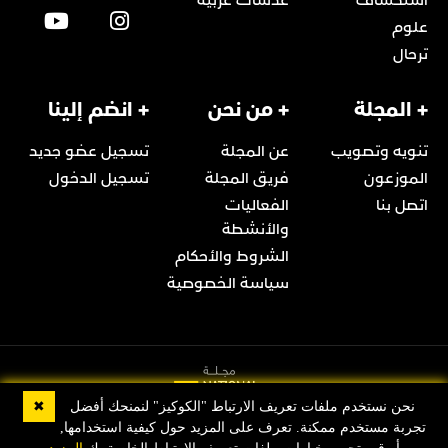
استكشاف
عدسات عربية
علوم
ترحال
+ المجلة
+ من نحن
+ انضم إلينا
تنويه وتصويب
عن المجلة
تسجيل عضو جديد
الموزعون
فريق المجلة
تسجيل الدخول
اتصل بنا
الفعاليات
والأنشطة
الشروط والأحكام
سياسة الخصوصية
✖
نحن نستخدم ملفات تعريف الارتباط "الكوكيز" لنمنحك أفضل
تجربة مستخدم ممكنة. تعرف على المزيد حول كيفية استخدامها,
© 2022 Copyright مجلة ناشيونال جيوغرافيك العربية