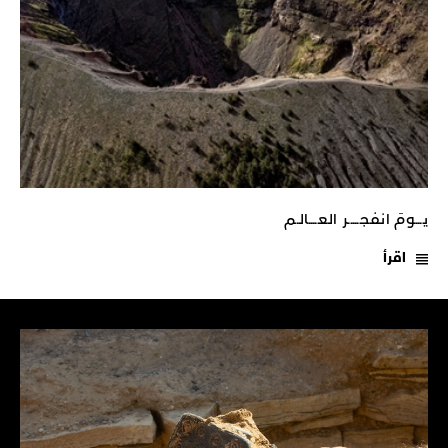
يـــومَ انفجـــــر العــــالـم
اقرأ