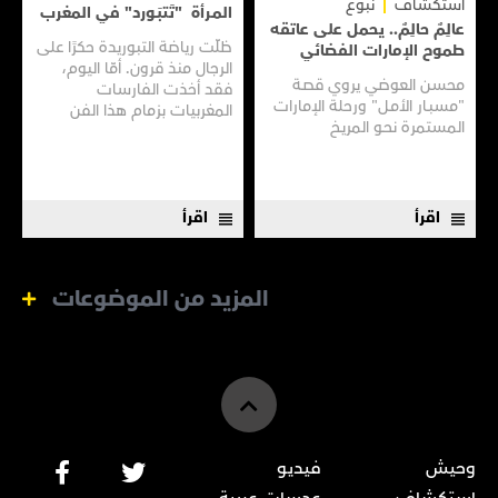
استكشاف
نبوغ
المـرأة "تَتبَـورد" في المغرب
عالِمٌ حالِمٌ.. يحمل على عاتقه
ظلّت رياضة التبوريدة حكرًا على
طموح الإمارات الفضائي
الرجال منذ قرون. أمّا اليوم،
محسن العوضي يروي قصـة
فقد أخذت الفارسات
"مسبـار الأمـل" ورحلة الإمارات
المغربيات بزمام هذا الفن
المستمرة نحـو المريـخ
العريق سعيًا إلى نقله إلى جيل
جديد.
اقرأ
اقرأ
المزيد من الموضوعات
وحيش
فيديو