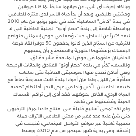
وبالكاد يُعرف أي شيء عن حياتهما سابقاً لمّا كانا حيوانين
وحشيّين طليقين. وبعد أن بدآ حياة الأسر لدى منتزه للدلافين
في بلدة "كاش" الساحلية، نُقلا في شهر يونيو من عام 2010
بواسطة شاحنة إلى بلدة "حصار أونو" الجبلية الداخلية التي لا
تبعد كثيراً عن الساحل، حيث وُضعا في حوض إسمنتي متواضع
للترفيه عن السيّاح الذين كانوا يدفعون 50 دولاراً لقاء فرصة
الإمساك بزعنفتهما الظهرية والاستمتاع بأن يسحبهم
الدلفينان خلفهما في حوض الماء مدة عشر دقائق.
وللأسف، تكثُر في بلدة "حصار أونو" الفنادق والحانات الرخيصة
وهي أماكن تصدع منها الموسيقى الصاخبة حتى ساعات
متأخّرة من الليل. ولذا فإن أجواء البلدة كانت متعارضة تماماً مع
طبيعة الدلفينين اللَّذَين وُلدا في عرض البحر. أما نظام تصفية
المياه الرديء الخاص بحوضهما فقد أدى إلى تراكم الأسماك
الميتة وفضلاتهما في قاعه.
ولم تكد تمضي أسابيع قليلة على افتتاح ذاك المركز الترفيهي
حتى شنَّ عليه عدد غفير من محبّي الدلافين الأتراك حملة
شعبية غاضبة عبر مواقع التواصل الاجتماعي، فنجحت في
إغلاقه. وفي بداية شهر سبتمبر من عام 2010، ووسط