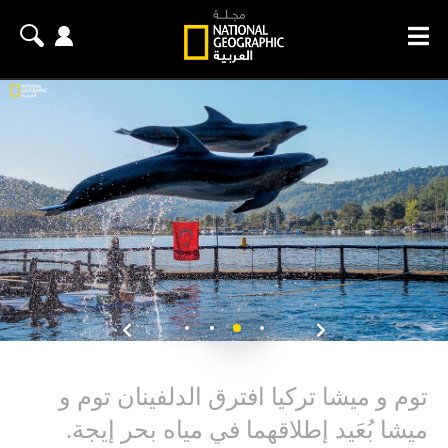
توم و ميشا تركيا افترق الدلفينان توم و
ميشا بُعَيد إطلاقهما في مياه بحر إيجة.