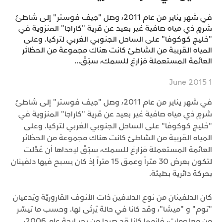
في شهر يناير من عام 2011، وصل "جيف فوستر" إلى شاطئ
شرمٍ ذي مياه صافية غير بعيد عن قرية "كاراجا" المنزوية في
"خليج كوكوفا" على الساحل الجنوبي الغربي لتركيا. وعلى
المياه القريبة من الشاطئ كانت هناك مجموعة من الحظائر
العائمة المستعملة مَزارعَ للسمك، سبَقَ...
1 June 2015
في شهر يناير من عام 2011، وصل "جيف فوستر" إلى شاطئ
شرمٍ ذي مياه صافية غير بعيد عن قرية "كاراجا" المنزوية في
"خليج كوكوفا" على الساحل الجنوبي الغربي لتركيا. وعلى
المياه القريبة من الشاطئ كانت هناك مجموعة من الحظائر
العائمة المستعملة مَزارعَ للسمك، سبَقَ لإحداها أن عُدِّلت
لتكون بعرض 30 متراً وعمق 15 متراً إذ كان يسبح فيها دلفينان
بحركة دائرية بطيئة.
كان الدلفينان من نوع الدلافين ذات الأنوف القاروريّة ويُدعيان
"توم" و "ميشا"، وقد كانا في حالة يُرثى لها. وحسب ما تيسّر
من معلومات، فإنهما كانا قد صِيدا من بحر إيجة عام 2006،