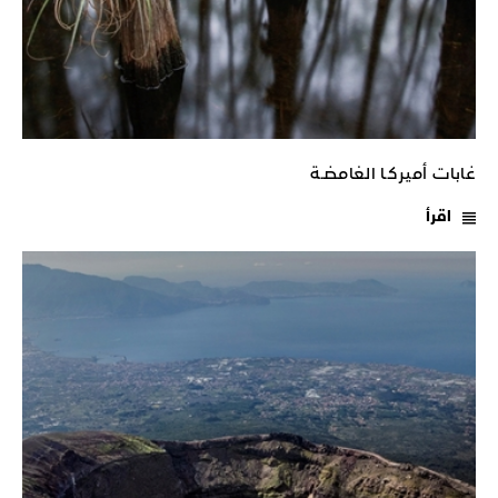
غابات أميركـا الغامضـة
اقرأ