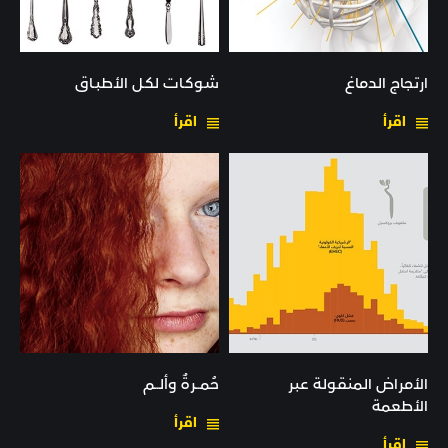
ارتجاج الدماغ
شوكـات لكـل الأطبـاق
اقرأ
اقرأ
الأمراض المنقولة عبر
حُمــرةٌ وألــم
الأطعمة
اقرأ
اقرأ