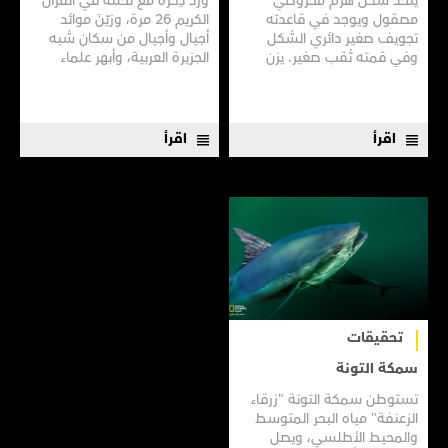
يتخذ شكل هرم مخروطي
مصقول ويوجد في قاعدته
تجويف صغير دائري الشكل
وفي قمته ثقب صغير. يزن
كيلوجرامين اثنين، ويُعبأ في
لفافة بيضاء من الداخل ويتشح
من الخارج بورق أزرق اللون.
‬الفاكهة‭...
يفضله المغاربة، لا سيما سكان
اقرأ
اقرأ
البوادي، على باقي الأنواع
ويستهلكونه بِنهمٍ كبير يصل...
تحقيقات
سمكة التونة
تستوطن سمكة التونة "زرقاء
الزعنفة" مياه البحر المتوسط
والمحيط الأطلسي، ويصل