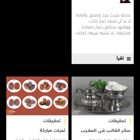
عندما نحرث بجد وصدق وأمانة،
لا بد أن نحصد ثمار ذلك،
ووقتها ستكون ثمار حصادنا
مختلفة.. لا تشبه غيرها؛ كذلك
كان حال فريق عمل مجلة
"ناشيونال جيوغرافيك العربية"
الذي اشتغل بحب وإخلاص،
فقطف ثمار جهوده في إعجاب
اقرأ
وتقدير كل محبي المجلة من
زوار معرض أبوظبي...
تحقيقات
تحقيقات
سكــر‭ ‬القـالــب‭ ‬فـي‭ ‬المـغـــرب
ثمرات مباركة