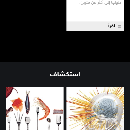
طولها إلى أكثر من مترين،
ويتجاوز وزنها نصف طن، وقد
تعمر حتى تبلغ الأربعين عاماً.
وبسبب قدراتها العضلية الجبارة
وقدرتها على السباحة بسرعات
اقرأ
فائقة تقارب الثمانين كيلومترا
في...
استكشاف