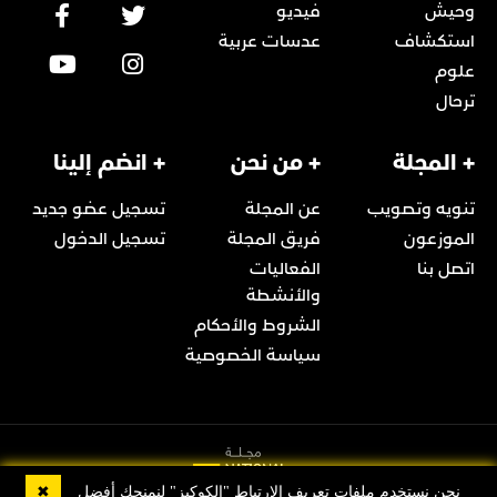
وحيش
فيديو
استكشاف
عدسات عربية
علوم
ترحال
+ المجلة
+ من نحن
+ انضم إلينا
تنويه وتصويب
عن المجلة
تسجيل عضو جديد
الموزعون
فريق المجلة
تسجيل الدخول
اتصل بنا
الفعاليات
والأنشطة
الشروط والأحكام
سياسة الخصوصية
✖
نحن نستخدم ملفات تعريف الارتباط "الكوكيز" لنمنحك أفضل