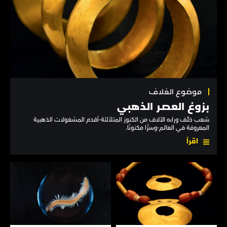
موضوع الغلاف
بزوغ العصـر الذهبي
شعب خلّف وراءه الآلاف من الكنوز المتلألئة-أقدم المشغولات الذهبية
المعروفة في العالم-وسرًّا مكنونًا.
اقرأ