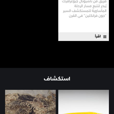
فريق من ناشيونال جيوغرافيك
يُبحر لتتبع مسار الرحلة
المأساوية للمستكشف السير
"جون فرانكلين" في القرن
التاسع عشر، وللبحث عن
إشارات دالة على اختفائه في
"الممر الشمالي الغربي"
الأسطوري. لكن القطب
اقرأ
الشمالي يتمنع عن البوح بكل
أسراره.
استكشاف