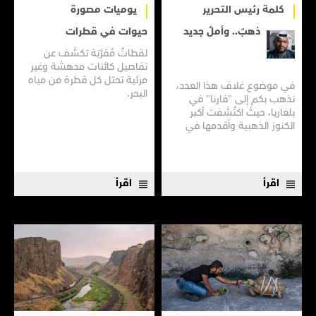
كلمة رئيس التحرير
يوميات مصورة
ذهبٌ.. وأملٌ جديد
حيوات في قطرات
لقطاتٌ مُقرَّبَة تكشف عن
تفاصيل كائنات مدهشة وغير
مرئية تحتل كل قطرة من مياه
في موضوع غلاف هذا العدد،
البحر.
نذهب بكم إلى "فارنا" في
بلغاريا، حيث اكتُشفت أكبر
الكنوز الذهبية وأقدمها في
العالم.
اقرأ
اقرأ