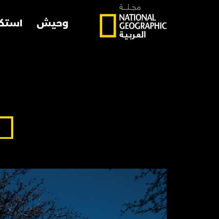
وحيش
استك