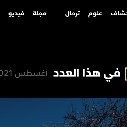
شاف
علوم
ترحال
مجلة
فيديو
في هذا العدد
أغسطس 2021