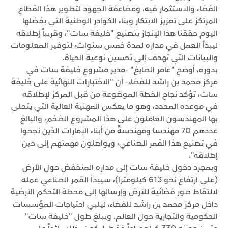
الفضاء والاستثمار فيه، ومضاعفة الجهود لتطوير هذا القطاع
المرتكز على تعزيز الابتكار وبناء الكوادر الوطنية التي بفضلها
اليوم حققنا هذا الإنجاز بتصنيع "خليفة سات"، وقريباً إطلاقه
ليبدأ العمل في مداره لمدة خمس سنوات، لتوفير المعلومات
والبيانات التي تهدف إلى تحسين نوعية الحياة.
بدوره، أوضح "عامر الصايغ" -مدير مشروع خليفة سات في
مركز محمد بن راشد للفضاء- أن "الاختبارات النهائية على خليفة
سات، تؤكد نجاح الخطة الموضوعة من قبل المركز لإطلاقه
في موعده المحدد، وهو ما يعكس المهنية العالية التي يتحلى
بها المهندسون العاملون على هذا المشروع الضخم، والبالغ
عددهم 70 مهندساً ومهندسةً من أبناء الإمارات الذين نجحوا
في تصنيع هذا القمر الصناعي، ويواصلون مهمتهم إلى حين
إطلاقه".
وبمجرد دخول خليفة سات إلى مداره المنخفض حول الأرض
(على ارتفاع نحو 613 كيلومتراً)، سيبدأ القمر الصناعي عمله
لالتقاط صور فضائية للأرض وإرسالها إلى محطة التحكم الأرضية
داخل مركز محمد بن راشد للفضاء، ليلبي احتياجات المؤسسات
الحكومية والتجارية حول العالم. ويبلغ طول "خليفة سات"