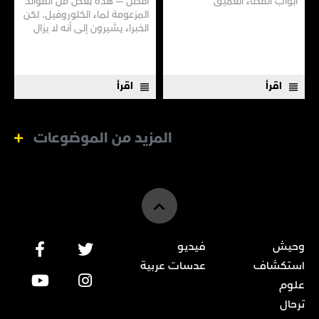
أبواب الفضاء العميق
أفضل — هذه بعض من الفوائد
المزعومة لماء الكلوروفيل. لكن
الخبراء يشيرون إلى أنه لا يزال
هناك الكثير مما لا نعرفه
اقرأ
اقرأ
المزيد من الموضوعات
وحيش
فيديو
استكشاف
عدسات عربية
علوم
ترحال