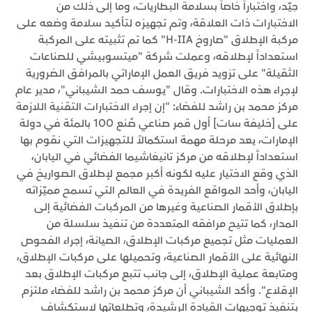
جيّد، واختباراً خاصاً بسلامة البطاريات، وما إلى ذلك من
الاختبارات ذات العلاقة، وتم تجهيزه لتأكيد سلامة وضعه على
مركبة الإطلاق "صاروخ H-IIA" كما تم تثبيته على المركبة
استعداداً لإطلاقه، وعملت شركة "ميتسوبيشي للصناعات
الثقيلة" على تزويد فريق العمل الإماراتي بالمرافق الضرورية
لإجراء هذه الاختبارات. وقال "يوسف حمد الشيباني"، مدير عام
مركز محمد بن راشد للفضاء: "إن إجراء الاختبارات التقنية اللازمة
على [خليفة سات] أول قمر صناعي صُنع 100 بالمئة في دولة
الإمارات، يعد مرحلة مهمة استكمالاً للتجهيزات التي نقوم بها
استعداداً لإطلاقه من مركز تانيغاشيما الفضائي في اليابان،
الذي وقع الاختيار عليه لكونه أكبر مجمع لإطلاق الصواريخ في
اليابان، وأحد المواقع الفريدة في العالم التي تسمح مميّزاته
بإطلاق الأقمار الصناعية وغيرها من المركبات الفضائية إلى
المدار، كما تتيح مرافقه المتعددة من تنفيذ سلسلة من
العمليات مثل تجميع مركبات الإطلاق، الصيانة، إجراء الفحوص
النهائية على الأقمار الصناعية، وتحميلها على مركبات الإطلاق،
ومتابعة عملية الإطلاق، إلى جانب تتبع مركبات الإطلاق بعد
الإقلاع". وأكد الشيباني أن مركز محمد بن راشد للفضاء ملتزم
بتنفيذ توجيهات القيادة الرشيدة، وتطلعاتها لاستكشاف