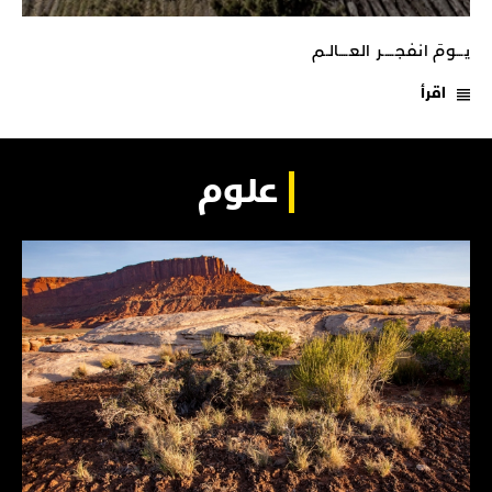
يـــومَ انفجـــــر العــــالـم
اقرأ
علوم