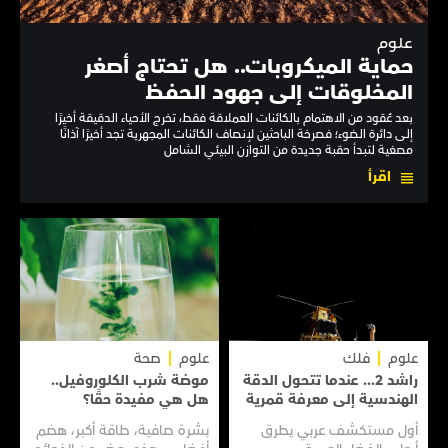
علوم
حماية الميكروبات.. هل تحتاج أصغر
المخلوقات إلى جهود الحفظ
بعد عُقود من الاهتمام بالكائنات العملاقة فقط، تخرج الأحياء الدقيقة أخيرًا
إلى دائرة الضوء؛ فصرخة الباحثين لإنصاف الكائنات المجهرية تجد أخيرًا آذانًا
مصغية لتبدأ حقبة جديدة من التوازن البيئي الشامل
اقرأ
علوم
فلك
علوم
صحة
راشد 2... عندما تتحول الدقة
موضة شرب الكلوروفيل..
الهندسية إلى معرفة قمرية
هل هي مفيدة حقًا؟
أول مستكشف عربي يطرق
بشرة صافية، طاقة أكبر، هضم