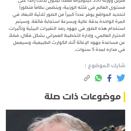
مترين ووزنه 330 كيلوجراماً فقط، ليكون بذلك رائداً على
مستوى العالم في فئته الوزنية، ويتضمن نظاماً متطوراً
لتحديد المواقع يوفر عدداً كبيراً من الصور ثلاثية الأبعاد في
المرة الواحدة بدقة عالية وبسرعة استجابة فائقة. وسيتم
استخدام هذه الصور في جهود رصد التغيرات البيئية وتأثيرات
الاحترار العالمي، وإدارة التخطيط العمراني بشكل فعّال، فضلاً
عن مساعدة جهود الإغاثة أثناء الكوارث الطبيعية، وسيعمل
في مداره لمدة 5 سنوات.
شارك الموضوع :
موضوعات ذات صلة