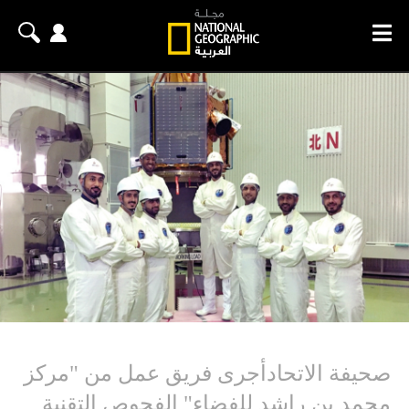
صحيفة الاتحادأجرى فريق عمل من "مركز
محمد بن راشد للفضاء" الفحوص التقنية