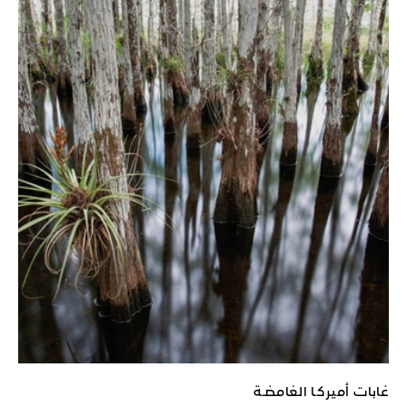
غابات أميركـا الغامضـة