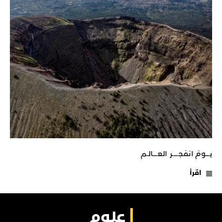
يـــومَ انفجـــــر العــــالـم
اقرأ
علوم