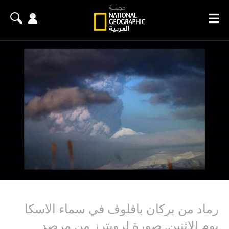
رماد من بركان بافلوف في سماء الاسكا
يوم الاثنين. صورة لرويترز من مرصد