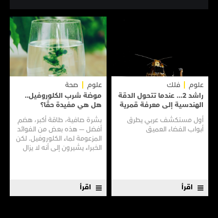
علوم
فلك
علوم
صحة
راشد 2... عندما تتحول الدقة
موضة شرب الكلوروفيل..
الهندسية إلى معرفة قمرية
هل هي مفيدة حقًا؟
أول مستكشف عربي يطرق
بشرة صافية، طاقة أكبر، هضم
أبواب الفضاء العميق
أفضل — هذه بعض من الفوائد
المزعومة لماء الكلوروفيل. لكن
الخبراء يشيرون إلى أنه لا يزال
هناك الكثير مما لا نعرفه
اقرأ
اقرأ