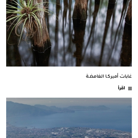
غابات أميركـا الغامضـة
اقرأ