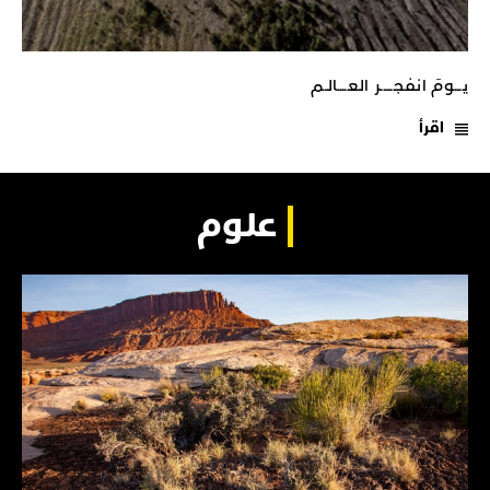
يـــومَ انفجـــــر العــــالـم
اقرأ
علوم