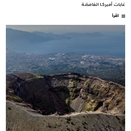
غابات أميركـا الغامضـة
اقرأ