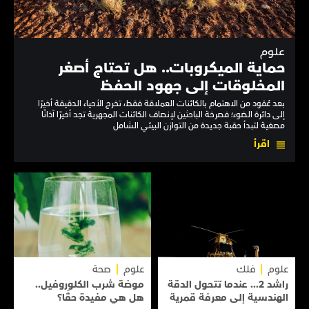
علوم
حماية الميكروبات.. هل تحتاج أصغر
المخلوقات إلى جهود الحفظ
بعد عُقود من الاهتمام بالكائنات العملاقة فقط، تخرج الأحياء الدقيقة أخيرًا
إلى دائرة الضوء؛ فصرخة الباحثين لإنصاف الكائنات المجهرية تجد أخيرًا آذانًا
مصغية لتبدأ حقبة جديدة من التوازن البيئي الشامل
اقرأ
علوم
فلك
علوم
صحة
راشد 2... عندما تتحول الدقة
موضة شرب الكلوروفيل..
الهندسية إلى معرفة قمرية
هل هي مفيدة حقًا؟