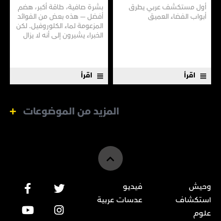
أول مستكشف عربي يطرق
بشرة صافية، طاقة أكبر، هضم
أبواب الفضاء العميق
أفضل — هذه بعض من الفوائد
المزعومة لماء الكلوروفيل. لكن
الخبراء يشيرون إلى أنه لا يزال
هناك الكثير مما لا نعرفه
اقرأ
اقرأ
المزيد من الموضوعات
وحيش
فيديو
استكشاف
عدسات عربية
علوم