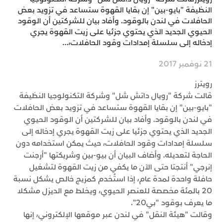
النظيفة "بايو-بين" إن بقايا القهوة ستساعد في تزويد بعض
الحافلات في لندن بالوقود. وأفاد بيان للشركتين أن الوقود
الحيوي الجديد الذي يحتوي جزئيا على زيت القهوة يجري
إدخاله إلى سلسلة إمدادات وقود الحافلات،...
21 نوفمبر 2017
رويترز
قالت شركة "رويال داتش شل" وشركة التكنولوجيا النظيفة
"بايو-بين" إن بقايا القهوة ستساعد في تزويد بعض الحافلات
في لندن بالوقود. وأفاد بيان للشركتين أن الوقود الحيوي
الجديد الذي يحتوي جزئيا على زيت القهوة يجري إدخاله إلى
سلسلة إمدادات وقود الحافلات، حيث يمكن استخدامه دون
الحاجة لتعديله. وأضاف البيان أن بيو-بين وشريكتها "أرجنت
إنرجي" أنتجتا حتى الآن ما يكفي من زيت القهوة لتشغيل
حافلة واحدة لمدة عام، إذا استُخدم كمزيج خالص يشكل نسبة
20 بالمئة مخصصة للعنصر الحيوي، ويخلط مع الديزل مشكلا
ما يعرف بوقود "بي20".
وقالت "هيئة النقل" في لندن عبر موقعها الإلكتروني، إنها