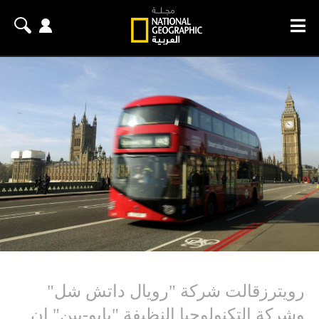
رويترزقالت شركة "رويال داتش شل"
وشركة التكنولوجيا النظيفة "بايو-بين" إن