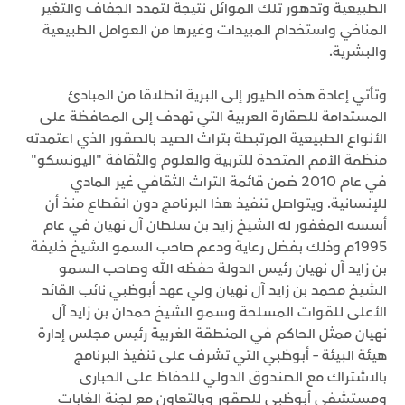
الطبيعية وتدهور تلك الموائل نتيجة لتمدد الجفاف والتغير
المناخي واستخدام المبيدات وغيرها من العوامل الطبيعية
والبشرية.
وتأتي إعادة هذه الطيور إلى البرية انطلاقا من المبادئ
المستدامة للصقارة العربية التي تهدف إلى المحافظة على
الأنواع الطبيعية المرتبطة بتراث الصيد بالصقور الذي اعتمدته
منظمة الأمم المتحدة للتربية والعلوم والثقافة "اليونسكو"
في عام 2010 ضمن قائمة التراث الثقافي غير المادي
للإنسانية. ويتواصل تنفيذ هذا البرنامج دون انقطاع منذ أن
أسسه المغفور له الشيخ زايد بن سلطان آل نهيان في عام
1995م وذلك بفضل رعاية ودعم صاحب السمو الشيخ خليفة
بن زايد آل نهيان رئيس الدولة حفظه الله وصاحب السمو
الشيخ محمد بن زايد آل نهيان ولي عهد أبوظبي نائب القائد
الأعلى للقوات المسلحة وسمو الشيخ حمدان بن زايد آل
نهيان ممثل الحاكم في المنطقة الغربية رئيس مجلس إدارة
هيئة البيئة – أبوظبي التي تشرف على تنفيذ البرنامج
بالاشتراك مع الصندوق الدولي للحفاظ على الحبارى
ومستشفى أبوظبي للصقور وبالتعاون مع لجنة الغابات