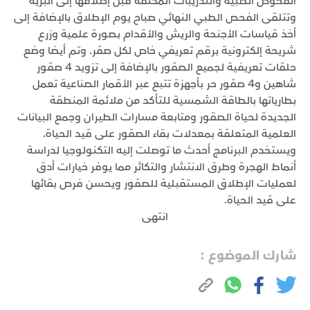
الفحوص الطبية والتدريبات المكثفة قبل إطلاقها إلى البرية
وتتلقى الفحص الطبي النهائي صباح يوم الإطلاق بالإضافة إلى
أخذ قياسات الأجنحة والريش والأقدام بصورة علمية وزرع
شريحة إلكترونية برقم تعريفي خاص لكل صقر. وتم أيضا وضع
حلقات تعريفية لجميع الصقور بالإضافة إلى تزويد 4 صقور
شاهين و4 صقور حر بأجهزة تتبع عبر الأقمار الصناعية تعمل
بطارياتها بالطاقة الشمسية للتأكد من ملائمة المنطقة
الجديدة لحياة الصقور ومتابعة مسارات الطيران وجمع البيانات
العلمية المتعلقة بمعدلات بقاء الصقور على قيد الحياة.
ويستخدم البرنامج أحدث ما توصلت إليه التكنولوجيا لدراسة
أنماط الهجرة وطرق الانتشار والتكاثر مما يوفر خيارات أدق
لعمليات الإطلاق المستقبلية للصقور ويحسن فرص بقائها
على قيد الحياة.
انتهى
شارك الموضوع :