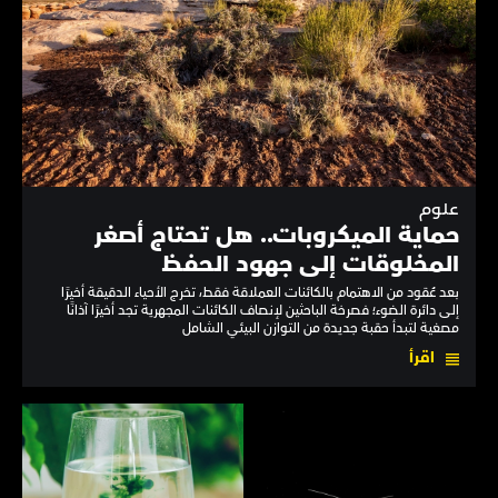
علوم
حماية الميكروبات.. هل تحتاج أصغر
المخلوقات إلى جهود الحفظ
بعد عُقود من الاهتمام بالكائنات العملاقة فقط، تخرج الأحياء الدقيقة أخيرًا
إلى دائرة الضوء؛ فصرخة الباحثين لإنصاف الكائنات المجهرية تجد أخيرًا آذانًا
مصغية لتبدأ حقبة جديدة من التوازن البيئي الشامل
اقرأ