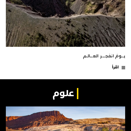
يـــومَ انفجـــــر العــــالـم
اقرأ
علوم