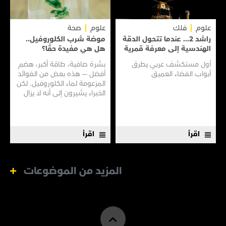
علوم
فلك
علوم
صحة
راشد 2... عندما تتحول الدقة
موضة شرب الكلوروفيل..
الهندسية إلى معرفة قمرية
هل هي مفيدة حقًا؟
أول مستكشف عربي يطرق
بشرة صافية، طاقة أكبر، هضم
أبواب الفضاء العميق
أفضل — هذه بعض من الفوائد
المزعومة لماء الكلوروفيل. لكن
الخبراء يشيرون إلى أنه لا يزال
هناك الكثير مما لا نعرفه
اقرأ
اقرأ
المزيد من الموضوعات