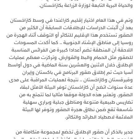
والحياة البرية التابعة لوزارة الزراعة بكازاخستان.
وتم في هذا العام اختيار إقليم كاراغندا في وسط كازاخستان
بعد أن أثبتت الدراسات للإطلاقات السابقة أن الكثير من
الصقور تستخدم هذا الإقليم للتكاثر أو التوقف أثناء الهجرة من
روسيا إلى مناطق الإشتاء الجنوبية .. كما أكدت المسوحات
اللاحقة أن المنطقة تضم أعدادا كبيرة من الفرائس المناسبة
للصقور مثل الحمام والبط والقوارض. وتركزت معظم عمليات
الإطلاق خلال الاثنين والعشرين سنة الماضية في دول أواسط
آسيا حيث تم إطلاق صقور البرنامج في باكستان وإيران
وقيرقستان وكازاخستان .. نتيجة لعمليات المراقبة على مدى
عدة سنوات اتضح أن كازاخستان توفر البيئة الأمثل لبقاء
الصقور. وتعتبر هذه الدولة موقعا مثاليا لما تتمتع به من
تضاريس طبيعية متنوعة ومناطق جبلية وبراري سهلية
شاسعة تقع ضمن نطاق هجرة الصقور وتوفر لها البيئة
الملائمة لاصطياد الطرائد والتكاثر.
جدير بالذكر أن صقور الإطلاق تخضع لمجموعة متكاملة من