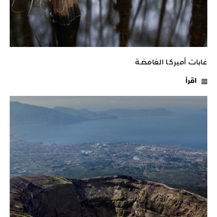
غابات أميركـا الغامضـة
اقرأ