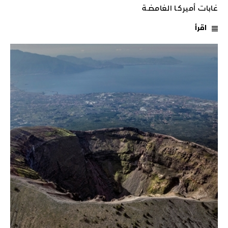
غابات أميركـا الغامضـة
اقرأ