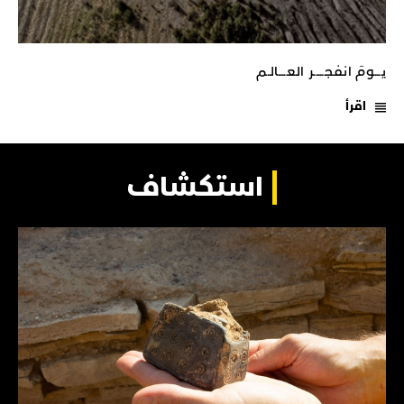
يـــومَ انفجـــــر العــــالـم
اقرأ
استكشاف