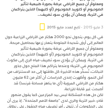
ومعلومٌ أن جميع الأراضي عرضة بصورة طبيعية لتأثير
الصوديوم أو كلوريد الصوديوم (أو كليهما) اللذين يتراكمان
في التربة. ويمكن أن يؤدي سوء تصريف...
3 مايو 2015 -
تابع لعدد مايو 2015
في كل يوم، يتحول نحو 2000 هكتار من الأراضي الزراعية حول
العالم إلى أرضٍ شديدة الملوحة يتعذر زرعها بمحاصيل مربحة.
ومعلومٌ أن جميع الأراضي عرضة بصورة طبيعية لتأثير
الصوديوم أو كلوريد الصوديوم (أو كليهما) اللذين يتراكمان
في التربة. ويمكن أن يؤدي سوء تصريف مياه الري إلى مكوث
الصوديوم في التربة؛ وعندما يتراكم هذا الملح حول جذور
النباتات، تُسخّر هذه الأخيرة كل طاقتها إلى حد الاستنزاف من
أجل النمو. وأظهرت إحدى الدراسات أن أكثر من 62 مليون
هكتار من الأراضي المروية (أي ما يناهز مساحة فرنسا) قد
أصبحت غير قابلة للزراعة.
لكن حل هذه المشكلة ليس بيد المزارعين كما يقول منصور
قادر، خبير التربة والري لدى "جامعة الأمم المتحدة". إذ يرى أن
على الحكومات أن تتولى أمر تصريف مياه الحقول على نطاق