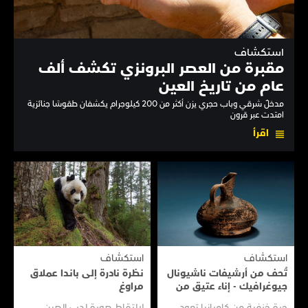
استكشاف
مقبرة من العصر البرونزي تكشف ألف
عام من تاريخ العين
مدخلٌ شرقي وباب حجري يزن أكثر من 200 كيلوجرام يكشفان طقوسًا جنائزية
امتدت عبر قرون
اقرأ
استكشاف
استكشاف
تُحف من أرشيفات ناشيونال
نظرة نادرة إلى بانـدا عملاق
جيوغرافيك - إناء عتيق من
مراوغ
سفينـة عتيقـة
جرة خزفية من كامبانيا تعود
لالتقاط صورة لدب الصين