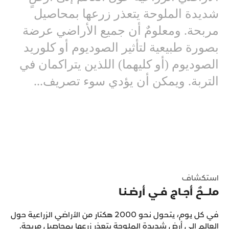
شديدة الملوحة يتعذر زرعها بمحاصيل
مربحة. ومعلومٌ أن جميع الأراضي عرضة
بصورة طبيعية لتأثير الصوديوم أو كلوريد
الصوديوم (أو كليهما) اللذين يتراكمان في
التربة. ويمكن أن يؤدي سوء تصريف...
استكشاف
ملــــحٌ أجــاج فــي أرضــنـا
في كل يوم، يتحول نحو 2000 هكتار من الأراضي الزراعية حول
العالم إلى أرضٍ شديدة الملوحة يتعذر زرعها بمحاصيل مربحة.