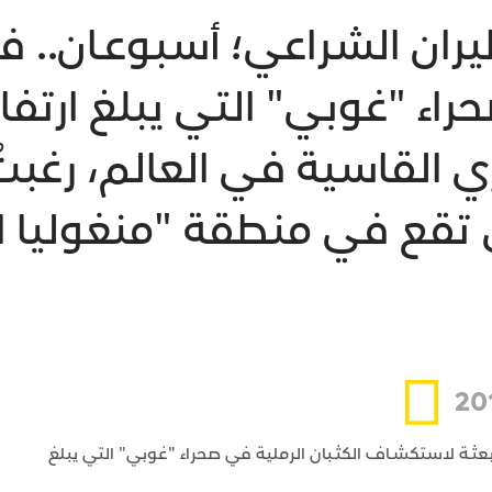
لطيران الشراعي؛ أسبوعـان..
القاسية في العالم، رغبتُ ب
ي تقع في منطقة "منغوليا ال
بعثـة لاستكشـاف الكثـبان الرملية في صحراء "غوبي" التي يبلغ