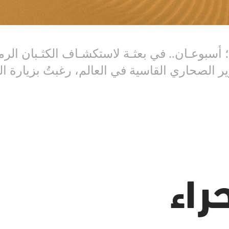
 أسبوعـان.. في بعثـة لاستكشـاف الكثـبان الر
شروع تصوير الصحاري القاسية في العالم، رغبتُ بزيارة
راء