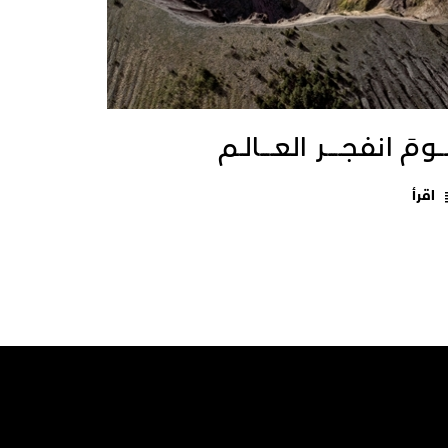
ــومَ انفجـــــر العــــالـم
اقرأ