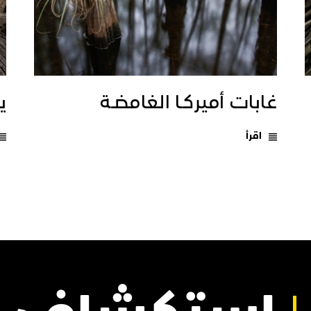
غابات أميركـا الغامضـة
يـ
اقرأ