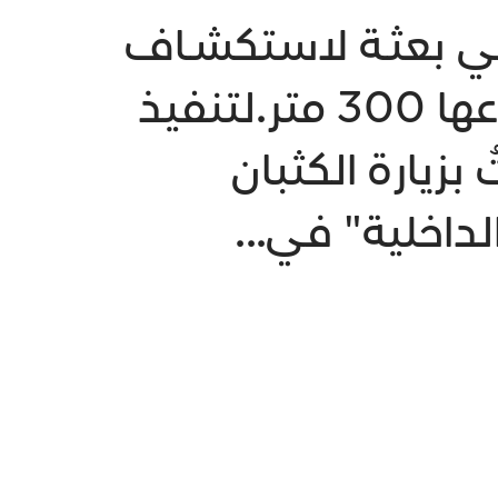
 في بعثـة لاستكشـاف
الكثـبان الرملية في صحراء "غوبي" التي يبلغ ارتفاعها 300 متر.لتنفيذ
زيارة الكثبان
داخلية" في...