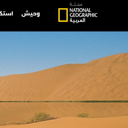
وحيش
استك