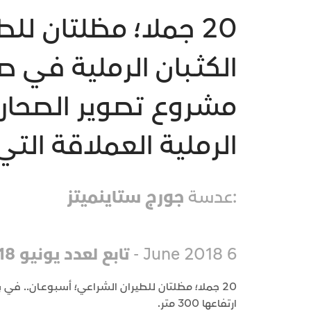
20 جملا؛ مظلتان ل
مشروع تصوير الصحاري 
الرملية العملاقة الت
:عدسة
جورج ستاينميتز
6 June 2018 -
تابع لعدد يونيو 2018
20 جملا؛ مظلتان للطيران الشراعي؛ أسبوعـان.. في 
ارتفاعها 300 متر.