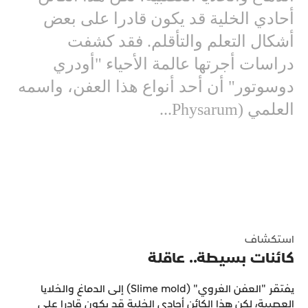
أحادي الخلية قد يكون قادرا على بعض
أشكال التعلم والتأقلم. فقد كشفت
دراسات أجرتها عالمة الأحياء "أودري
دوسوتور" أن أحد أنواع هذا العفن، واسمه
العلمي (Physarum...
استكشاف
كائنات بسيطة.. عاقلة
يفتقر "العفن الغروي" (Slime mold) إلى الدماغ والخلايا
العصبية، لكن هذا الكائن أحادي الخلية قد يكون قادرا على