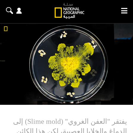
يفتقر "العفن الغروي" (Slime mold) إلى
الدماغ والخلايا العصبية، لكن هذا الكائن