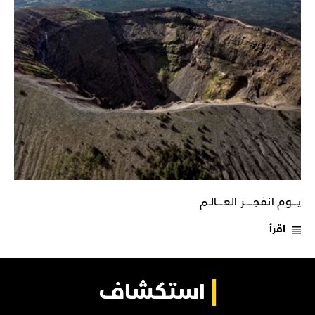
يـــومَ انفجـــــر العــــالـم
اقرأ
استكشاف