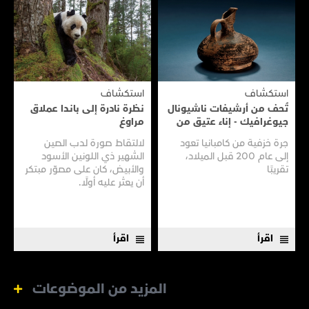
استكشاف
استكشاف
تُحف من أرشيفات ناشيونال
نظرة نادرة إلى بانـدا عملاق
جيوغرافيك - إناء عتيق من
مراوغ
سفينـة عتيقـة
جرة خزفية من كامبانيا تعود
لالتقاط صورة لدب الصين
إلى عام 200 قبل الميلاد،
الشهير ذي اللونين الأسود
تقريبًا
والأبيض، كان على مصوّر مبتكر
أن يعثر عليه أولًا.
اقرأ
اقرأ
المزيد من الموضوعات