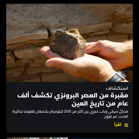
استكشاف
مقبرة من العصر البرونزي تكشف ألف
عام من تاريخ العين
مدخلٌ شرقي وباب حجري يزن أكثر من 200 كيلوجرام يكشفان طقوسًا جنائزية
امتدت عبر قرون
اقرأ