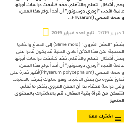
بعض أشكال التعلم والتأقلم. فقد كشفت دراسات أجرتها
عالمة الأحياء "أودري دوسوتور" أن أحد أنواع هذا العفن،
واسمه العلمي (Physarum...
1 فبراير 2019 -
تابع لعدد فبراير 2019
يفتقر "العفن الغروي" (Slime mold) إلى الدماغ والخلايا
العصبية، لكن هذا الكائن أحادي الخلية قد يكون قادرا على
بعض أشكال التعلم والتأقلم. فقد كشفت دراسات أجرتها
عالمة الأحياء "أودري دوسوتور" أن أحد أنواع هذا العفن،
واسمه العلمي (Physarum polycephalum)أظهر قدرة على
تجاوز نفوره من بعض الأشياء.. وهو سلوك يُعرف بالاعتياد.
وفي دراسة لاحقة، بدا أن العفن الغروي يتذكر ما تَعلَّم.
لتتمكن من قرأة بقية المقال، قم بالاشتراك بالمحتوى
المتميز
اشترك معنا