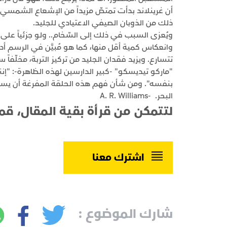
ذلك من الذوبان الصيفي الاعتيادي للجليد.
ويُعزى السبب في ذلك إلى السّخام.. ولو جزئياً عل
وانعكاس كمية أقل منها، كما هو مُبيَّن في الرسم أدنا
تتسارع. ويزيد فقدان الجليد من تركيز التربة، مخلّفاً
"ماركو تيديسكو" -كبير الدارسين لهذه الظاهرة-: "إنن
بنفسه". ومن شأن فهم هذه الحلقة المفرغة أن يسم
البحر. -A. R. Williams
لتتمكن من قرأة بقية المقال، قم
اشترك معنا
شارك الموضوع :