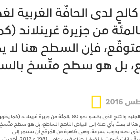
 كالحٍ لدى الحافّة الغربية لغ
ذي يكسو نحو 80 بالمئة من جزيرة غرين
 متوقّع، فإن السطح هنا لا 
، بل هو سطح متّسخ بالسخام
 2016
يُفاجَأ السياحُ بمشهدٍ كالحٍ لدى الحافّة الغربية لغطاء الجليد والثلج الذي يكسو نحو 80 بالمئة من جزيرة غرينلاند (كما يظه
ح هنا لا يمتّ بأي صلة إلى البياض الناصع الساطع، بل هو سطح متّسخ
 الذي تحته يذوب بسرعة، وهي ظاهرة من المُرجَّح أن تستمر إلى
المستقبل المنظور. أما لماذا يُرجّح ذلك، فهو لأن دراسةَ بياناتٍ جُمعت بالأقمار الصناعية بين عامي 1981 و 2012، أظهرت