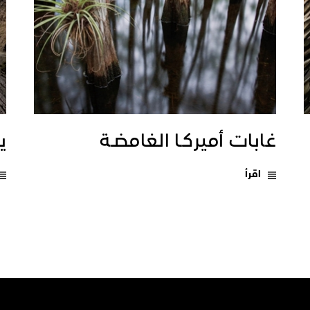
غابات أميركـا الغامضـة
يـ
اقرأ