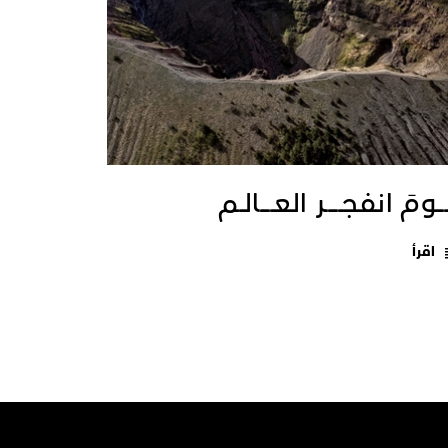
ــومَ انفجـــــر العــــالـم
اقرأ