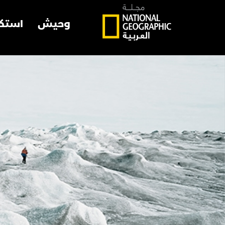
وحيش
استك