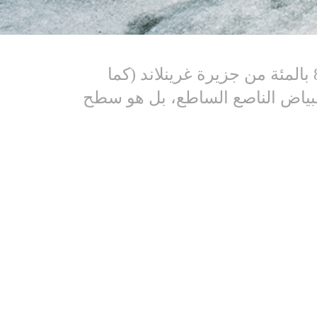
يُفاجَأ السياحُ بمشهدٍ كالحٍ لدى الحافّة الغربية لغطاء الجليد والثلج الذي يكسو نحو 80 بالمئة من جزيرة غرينلاند (كما
 البياض الناصع الساطع، بل هو سطح