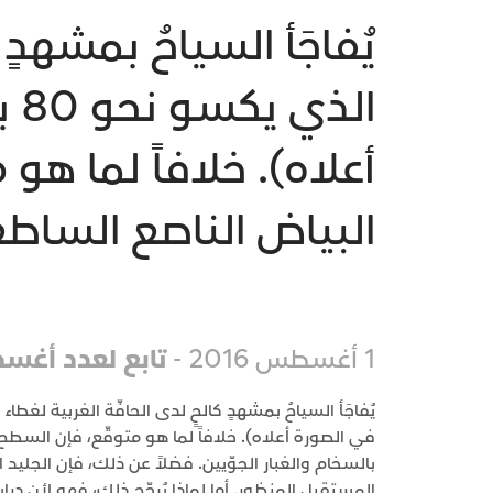
يُفاجَأ السياحُ بمشهدٍ
ال
أعلاه). خلافاً لما هو
البياض الناصع الساطع
1 أغسطس 2016 -
تابع لعدد أغسطس
في الصورة أعلاه). خلافاً لما هو متوقّع، فإن السط
بالسخام والغبار الجوّيين. فضلاً عن ذلك، فإن الجليد