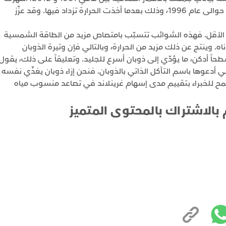
أن غرينلاند بدأت تمتصّ مزيداً من الإشعاع الشمسي حوالى عام 1996، وذلك بعدما أخذت الحرارة تزداد فيها. وقد عزّز
ى الأقل. فهذه الشوائب تتسبّب بامتصاص مزيد من الطاقة الشمسية
ه. وينتج عن ذلك مزيد من الحرارة، وبالتالي فإن وتيرة الذوبان
 سطحاً أدكن، ما يؤدّي إلى ذوبان أسرع للجليد. وتعليقاً على ذلك، يقول
ي أدعوها باسم التآكل الذاتي بالذوبان. فنحن إزاء ذوبان يغذّي نفسه
ح للخبراء بتقييم مدى إسهام غرينلاند في تصاعد منسوب مياه
 بالاشتراك بالمحتوى المتميز