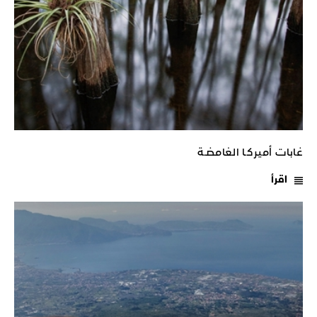
غابات أميركـا الغامضـة
اقرأ