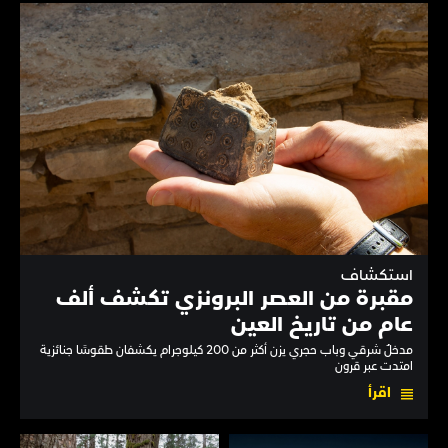
استكشاف
مقبرة من العصر البرونزي تكشف ألف
عام من تاريخ العين
مدخلٌ شرقي وباب حجري يزن أكثر من 200 كيلوجرام يكشفان طقوسًا جنائزية
امتدت عبر قرون
اقرأ