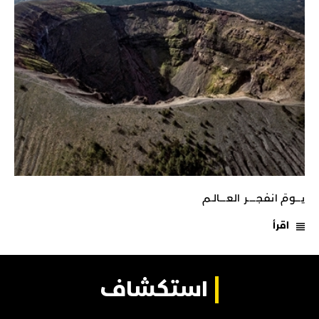
يـــومَ انفجـــــر العــــالـم
اقرأ
استكشاف