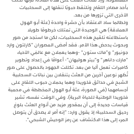
المعسولة. وإذ تقتات العثث على هذه المادة، فإنها تحتك
بأحد مصادر اللقاح وتلتقط حبوبًا تنقلها إلى السحلبيات
الأخرى التي تزورها من بعد.
ولطالما ساد الاعتقاد بأن حشرة واحدة (عثة أبو الهول
العملاقة) هي الوحيدة التي تمتلك خرطومًا طويلا
باستطاعته تلقيح هذه السحلبيات، لكن ما استجد من صور
وبحوث يدحض هذا الأمر. فقد أمضى المصوران "كارلتون وارد
جونيور" و"ماك ستون" -وهما يعملان مع عالمَي الأحياء
"مارك داناهر" و"بيتر هوليهان"- أعوامًا في إعداد وتطوير
كاميرات تعمل آليا من بعد. تكللت الجهود بالحصول على صور
تُظهر نوعين آخرين من العثث يتنقلان بين نباتات السحلبية
الشبح في حدائق فلوريدا وهما يحملان حبوب اللقاح على
أجسامهما (في الصورة، عثة أبو الهول المخططة في محمية
فلوريدا الوطنية للحياة البرية). وفي الوقت نفسه، تشير
قياسات جديدة إلى أن بمقدور مزيد من أنواع العثث بلوغ
رحيق السحلبية؛ إذ يقول وارد: "إنه أمر لا يصدق أن يتوصل
المرء إلى هذا الاكتشاف عن رمز الوحيش الشبحي".