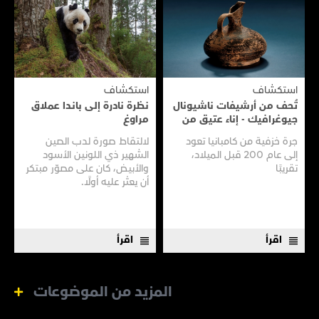
استكشاف
استكشاف
تُحف من أرشيفات ناشيونال
نظرة نادرة إلى بانـدا عملاق
جيوغرافيك - إناء عتيق من
مراوغ
سفينـة عتيقـة
جرة خزفية من كامبانيا تعود
لالتقاط صورة لدب الصين
إلى عام 200 قبل الميلاد،
الشهير ذي اللونين الأسود
تقريبًا
والأبيض، كان على مصوّر مبتكر
أن يعثر عليه أولًا.
اقرأ
اقرأ
المزيد من الموضوعات