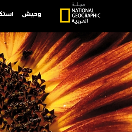
وحيش
استك