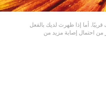
بًا. أما إذا ظهرت لديك بالفعل
تتفاقم. ذلك أن "التقييم الوطني الأميركي للمناخ" لعام 2018 يحذر من احتمال إصابة مزيد من