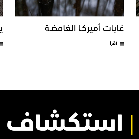
غابات أميركـا الغامضـة
يـ
اقرأ
استكشاف