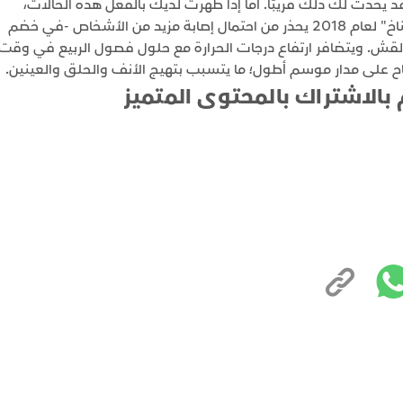
يحدث لك ذلك قريبًا. أما إذا ظهرت لديك بالفعل هذه الحالات،
فقد تتفاقم. ذلك أن "التقييم الوطني الأميركي للمناخ" لعام 2018 يحذر من احتمال إصابة مزيد من الأشخاص -في خضم
 القش. ويتضافر ارتفاع درجات الحرارة مع حلول فصول الربيع في وقت
قاح على مدار موسم أطول؛ ما يتسبب بتهيج الأنف والحلق والعينين.
 بالاشتراك بالمحتوى المتميز