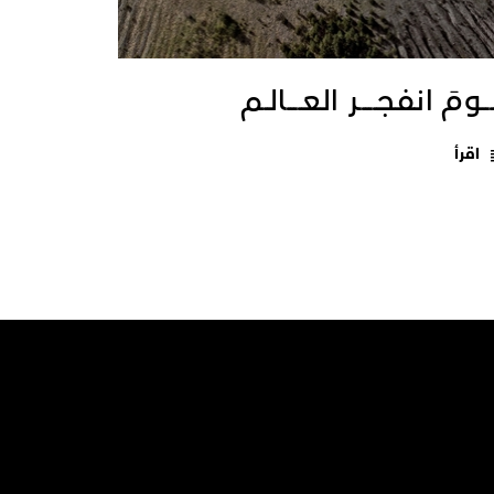
ــومَ انفجـــــر العــــالـم
اقرأ