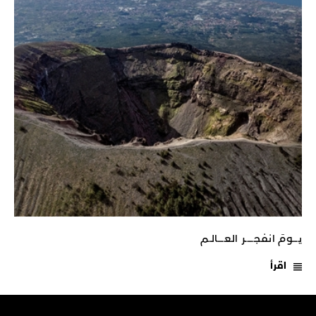
يـــومَ انفجـــــر العــــالـم
اقرأ