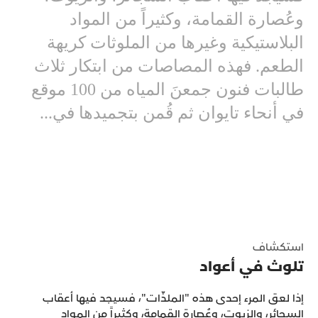
وعُصارة القمامة، وكثيراً من المواد
البلاستيكية وغيرها من الملوثات كريهة
الطعم. فهذه المصاصات من ابتكار ثلاث
طالبات فنون جمعنَ المياه من 100 موقع
في أنحاء تايوان ثم قُمن بتجميدها في...
استكشاف
تلوث في أعواد
إذا لعق المرء إحدى هذه "الملذّات"، فسيجد فيها أعقاب
السجائر، والزيوت، وعُصارة القمامة، وكثيراً من المواد