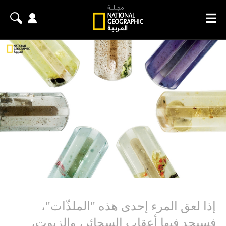
إذا لعق المرء إحدى هذه "الملذّات"،
فسيجد فيها أعقاب السجائر، والزيوت،