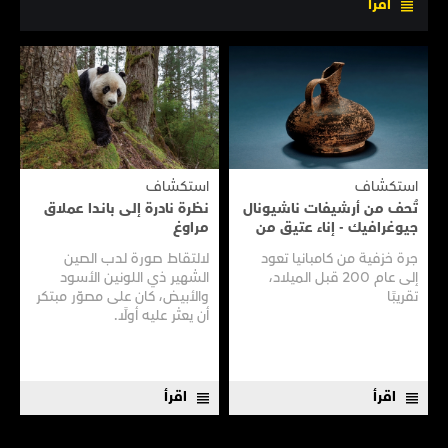
اقرأ
استكشاف
استكشاف
تُحف من أرشيفات ناشيونال
نظرة نادرة إلى بانـدا عملاق
جيوغرافيك - إناء عتيق من
مراوغ
سفينـة عتيقـة
جرة خزفية من كامبانيا تعود
لالتقاط صورة لدب الصين
إلى عام 200 قبل الميلاد،
الشهير ذي اللونين الأسود
تقريبًا
والأبيض، كان على مصوّر مبتكر
أن يعثر عليه أولًا.
اقرأ
اقرأ