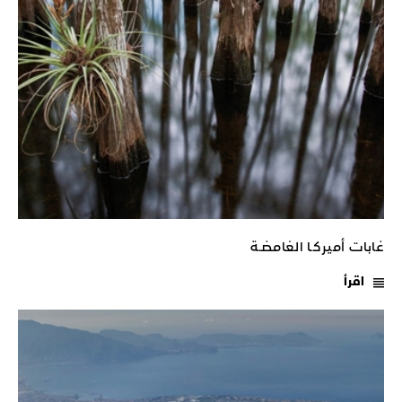
غابات أميركـا الغامضـة
اقرأ