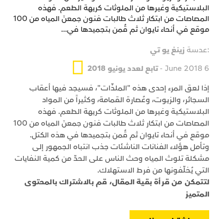
البلاستيكية وغيرها من الملوثات كريهة الطعم. فهذه
المصاصات من ابتكار ثلاث طالبات فنون جمعنَ المياه من 100
موقع في أنحاء تايوان ثم قُمن بتجميدها في...
:عدسة
زينغ يو تي
6 June 2018 -
تابع لعدد يونيو 2018
إذا لعق المرء إحدى هذه "الملذّات"، فسيجد فيها أعقاب
السجائر، والزيوت، وعُصارة القمامة، وكثيراً من المواد
البلاستيكية وغيرها من الملوثات كريهة الطعم. فهذه
المصاصات من ابتكار ثلاث طالبات فنون جمعنَ المياه من 100
موقع في أنحاء تايوان ثم قُمن بتجميدها في هذه الكتل.
وتأمل هؤلاء الفنانات الناشئات جذب انتباه الجمهور إلى
مشكلة تلوث المياه وحث الناس على الحدّ من كمية النفايات
التي يُخلّفونها من فرط الاستهلاك.
لتتمكن من قرأة بقية المقال، قم بالاشتراك بالمحتوى
المتميز