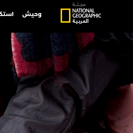
وحيش
استك