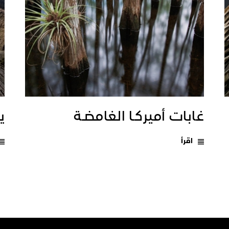
غابات أميركـا الغامضـة
يـ
اقرأ