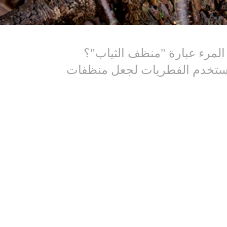
المرء عبارة "منظف الثياب"؟
 تماماً أن يخطر الفطر على بالك. لكن شركة دنماركية تُدعى (Novozymes) تستخدم الفطريات لجعل منظفات