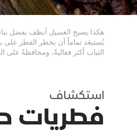
هكذا يصبح الغسيل أنظف بفضل نباتات
الثياب أكثر فعاليةً، ومحافظةً على البي
استكشاف
فطريات طا