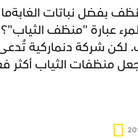
ف بفضل نباتات الغابةما ال
رء عبارة "منظف الثياب"؟ يُ
ل منظفات الثياب أكثر فعا