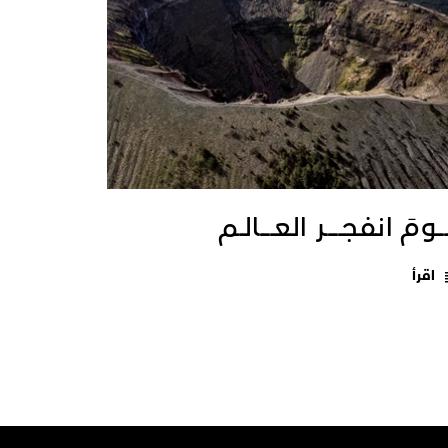
ــومَ انفجـــــر العــــالـم
اقرأ