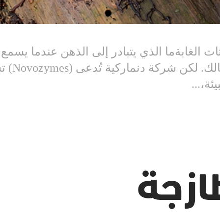
 الغابةما الذي يتبادر إلى الذهن عندما يسمع 
يُستبعَد
ئة،...
زجة