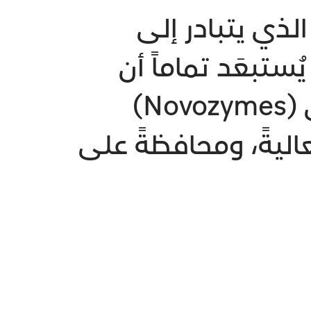
ذي يتبادر إلى
ستبعَد تماماً أن
يخطر الفطر على بالك. لكن شركة دنماركية تُدعى (Novozymes)
ليةً، ومحافظةً على