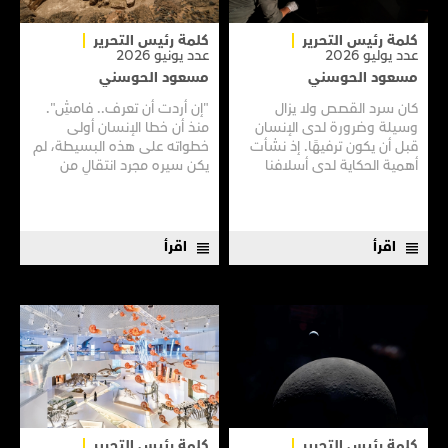
كلمة رئيس التحرير
كلمة رئيس التحرير
عدد يوليو 2026
عدد يونيو 2026
مسعود الحوسني
مسعود الحوسني
كان سرد القصص ولا يزال
"إن أردت أن تعرف.. فامشِ".
وسيلة وضرورة لدى الإنسان
منذ أن خطا الإنسان أولى
قبل أن يكون ترفيهًا. إذ نشأت
خطواته على هذه البسيطة، لم
أهمية الحكاية لدى أسلافنا
يكن سيره مجرد انتقالٍ من
الأوائل منذ الزمن الغابر، حين
مكانٍ إلى مكان أو بحثًا عن
كانوا يتحلّقون حول النار لتبادل
لقمة عيش فقط، بل أيضًا سعيًا
روايات بشأن وجود وحوش
فطريًا لفهم العالم وإشباع
مفترسة هنا أو هناك.
الفضول واكتشاف المجهول.
اقرأ
اقرأ
كلمة رئيس التحرير
كلمة رئيس التحرير