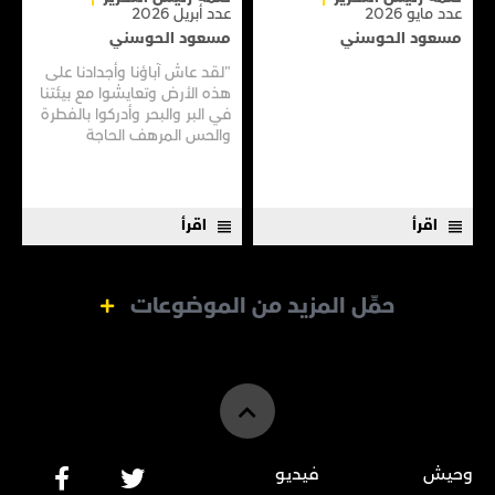
عدد مايو 2026
عدد أبريل 2026
مسعود الحوسني
مسعود الحوسني
"لقد عاش آباؤنا وأجدادنا على
هذه الأرض وتعايشوا مع بيئتنا
في البر والبحر وأدركوا بالفطرة
والحس المرهف الحاجة
للمحافظة عليها وأن يأخذوا
منها قدر احتياجهم فقط
ويتركوا منها ما تجد فيه الأجيال
القادمة مصدرًا للخير ونبعًا
اقرأ
اقرأ
للعطاء".
حمِّل المزيد من الموضوعات
وحيش
فيديو