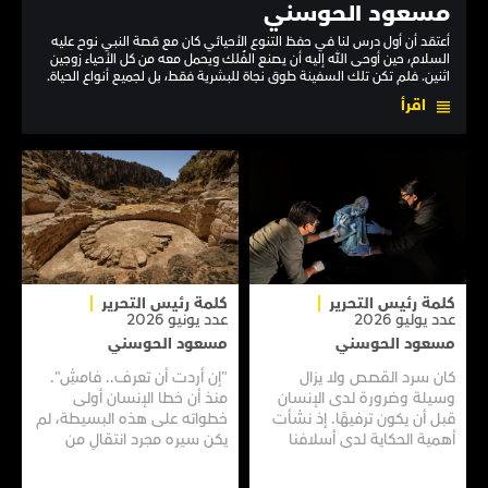
مسعود الحوسني
أعتقد أن أول درس لنا في حفظ التنوع الأحيائي كان مع قصة النبي نوح عليه
السلام، حين أوحى الله إليه أن يصنع الفُلك ويحمل معه من كل الأحياء زوجين
اثنين. فلم تكن تلك السفينة طوق نجاة للبشرية فقط، بل لجميع أنواع الحياة.
اقرأ
كلمة رئيس التحرير
كلمة رئيس التحرير
عدد يوليو 2026
عدد يونيو 2026
مسعود الحوسني
مسعود الحوسني
كان سرد القصص ولا يزال
"إن أردت أن تعرف.. فامشِ".
وسيلة وضرورة لدى الإنسان
منذ أن خطا الإنسان أولى
قبل أن يكون ترفيهًا. إذ نشأت
خطواته على هذه البسيطة، لم
أهمية الحكاية لدى أسلافنا
يكن سيره مجرد انتقالٍ من
الأوائل منذ الزمن الغابر، حين
مكانٍ إلى مكان أو بحثًا عن
كانوا يتحلّقون حول النار لتبادل
لقمة عيش فقط، بل أيضًا سعيًا