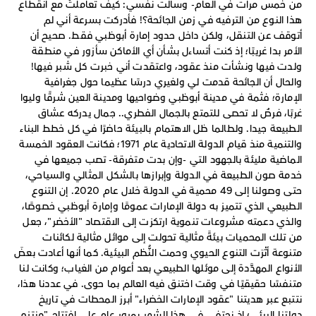
من خمس مرات في العام- وسألت نفسي: كيف تعاملتُ مع انقطاع
هذا النوع من الترفيه في زمن الجائحة؟! فأدركت بسرعة أني لم
أتوقف عن التنقل، ولكن داخل حدود إمارة أبوظبي فقط. صحيح أن
الأمر بدا غريبًا؛ إذ كنت أتساءل بشأن أي الأماكن سأزور في منطقة
ولدت فيها ونشأت منذ عقود، واعتقدت أني خبرت كل شبر فيها!
والحال أن الجائحة قدمت لي ولغيري درسًا عظيما حول جغرافية
الإمارة؛ فثمة في مدينة أبوظبي وضواحيها ومدينة العين شرقًا وليوا
غربًا، فرصٌ لا تحصى للتمتع بالجمال الفطري.. جمال يدركه عشاق
الطبيعة جيدا. ولطالما ظل الاهتمام بالبيئة حاضرًا في كل خطط البناء
والتنمية منذ قيام الدولة الاتحادية عام 1971؛ فكانت العقود الخمسة
الماضية مليئة بالجهود التي -وإن بدت متفرقة- تصب جميعها في
خدمة صون الطبيعة في الدولة وإبرازها بالشكل المثالي والسياحي،
حتى وصولنا إلى 49 محمية في الدولة خلال عام 2020. إن التنوع
الطبيعي الذي تتميز به دولة الإمارات عمومًا وإمارة أبوظبي خصوصًا،
والذي دعمته مشروعات تنموية ارتكزت إلى الاقتصاد "الأخضر"، جعل
من تلك المحميات بيئةً مثالية تحولت إلى موائل مثالية لكائنات
متنوعة أثْرَت التنوع الحيوي وحمت النُّظم البيئية. كما أنها أعادت بعضَ
الأنواع المهدَّدة إلى موئلها الطبيعي بعد أعوام من الغياب؛ وكانت لنا
متنفسًا حقيقيًا في وقت اختنق فيه العالم بما حوى. في عددنا هذا،
نتتبع عبر هديتنا "عقود الإمارات الخضراء" أبرز المحطات في تاريخ
دولتنا البيئي؛ إذ نحتفي في هذا الشهر بمرور عام على افتتاح "منتزه