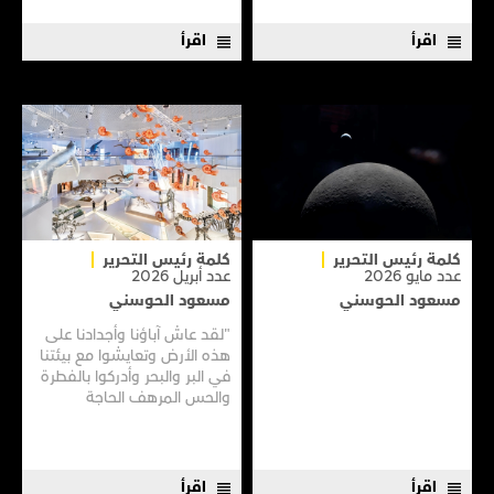
روايات بشأن وجود وحوش
فطريًا لفهم العالم وإشباع
مفترسة هنا أو هناك.
الفضول واكتشاف المجهول.
اقرأ
اقرأ
كلمة رئيس التحرير
كلمة رئيس التحرير
عدد مايو 2026
عدد أبريل 2026
مسعود الحوسني
مسعود الحوسني
"لقد عاش آباؤنا وأجدادنا على
هذه الأرض وتعايشوا مع بيئتنا
في البر والبحر وأدركوا بالفطرة
والحس المرهف الحاجة
للمحافظة عليها وأن يأخذوا
منها قدر احتياجهم فقط
ويتركوا منها ما تجد فيه الأجيال
القادمة مصدرًا للخير ونبعًا
اقرأ
اقرأ