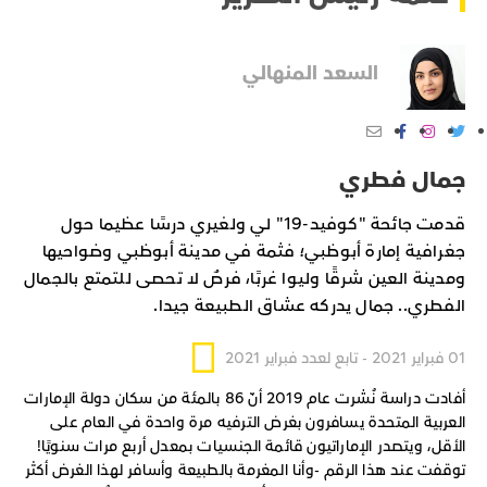
السعد المنهالي
جمال فطري
قدمت جائحة "كوفيد-19" لي ولغيري درسًا عظيما حول
جغرافية إمارة أبوظبي؛ فثمة في مدينة أبوظبي وضواحيها
ومدينة العين شرقًا وليوا غربًا، فرصٌ لا تحصى للتمتع بالجمال
الفطري.. جمال يدركه عشاق الطبيعة جيدا.
01 فبراير 2021 - تابع لعدد فبراير 2021
أفادت دراسة نُشرت عام 2019 أنّ 86 بالمئة من سكان دولة الإمارات
العربية المتحدة يسافرون بغرض الترفيه مرة واحدة في العام على
الأقل، ويتصدر الإماراتيون قائمة الجنسيات بمعدل أربع مرات سنويًا!
توقفت عند هذا الرقم -وأنا المغرمة بالطبيعة وأسافر لهذا الغرض أكثر