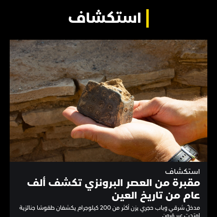
استكشاف
استكشاف
مقبرة من العصر البرونزي تكشف ألف
عام من تاريخ العين
مدخلٌ شرقي وباب حجري يزن أكثر من 200 كيلوجرام يكشفان طقوسًا جنائزية
امتدت عبر قرون