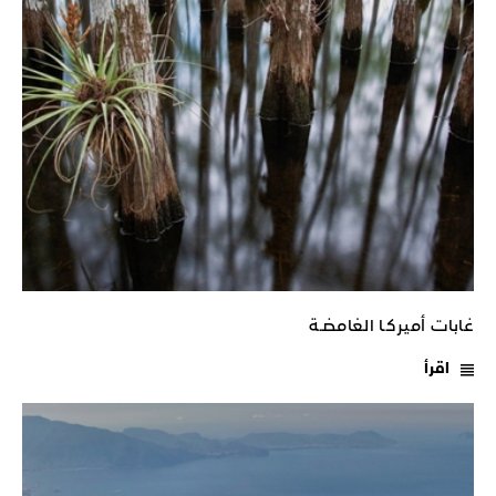
غابات أميركـا الغامضـة
اقرأ