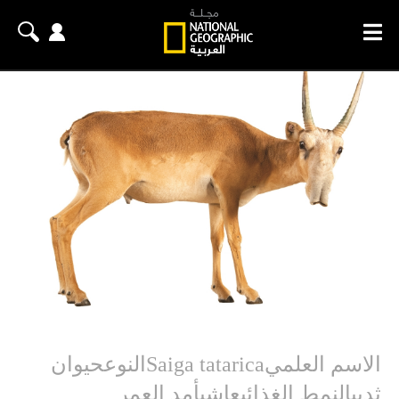
الاسم العلميSaiga tataricaالنوعحيوان
ثدييالنمط الغذائيعاشبأمد العمر