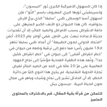
إذا كان للسهول الأميركية الكبرى ثور "البيسون"،
ولسرينغيتي ثورها البري المعروف باسم "النّو"؛ فإن
لسهول آسيا الوسطى ظبي "سايغا" الذي يرجّ الأرض
بحوافره. كان هذا الحيوان ذو الأنف الكبير المترهل على
حافة الانقراض بسبب الأمراض والصيد الجائر، إلا أن تقديرات
حديثة لأعداده تبعث على الأمل. ففي أواخر عام 2023، أعلن
"الاتحاد الدولي لصون الطبيعة" أن أعداد ظبي سايغا تناهز
الـ1.9 مليون رأس؛ مما دفع إلى ترقية وضعه من حيوان في
"خطر انقراض أقصى" إلى حيوان في "خطر انقراض ضئيل
جدا". وتُعد هذه الطفرة العددية مؤشرًا إلى نجاح الجهود
العالمية على مرّ 20 عامًا في الحد من الصيد الجائر لغرض
تجارة الأدوية التقليدية. لم يخرج هذا النوع كليًا من دائرة
الخطر، إلا أن الدلائل تشير إلى نجاح وشيك وباهر في مجال
صون الحياة البرية. -جيسون بيتل
لتتمكن من قرأة بقية المقال، قم بالاشتراك بالمحتوى
المتميز