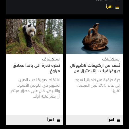
اقرأ
استكشاف
استكشاف
تُحف من أرشيفات ناشيونال
نظرة نادرة إلى بانـدا عملاق
جيوغرافيك - إناء عتيق من
مراوغ
سفينـة عتيقـة
جرة خزفية من كامبانيا تعود
لالتقاط صورة لدب الصين
إلى عام 200 قبل الميلاد،
الشهير ذي اللونين الأسود
تقريبًا
والأبيض، كان على مصوّر مبتكر
أن يعثر عليه أولًا.
اقرأ
اقرأ