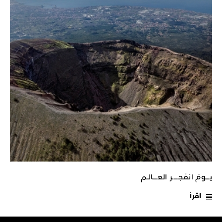
يـــومَ انفجـــــر العــــالـم
اقرأ