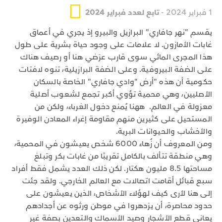
1 فبراير 2024 -
تابع لعدد فبراير 2024
يقسم "نهر جافاري" البرازيل والبيرو إذ يجري في أعماق
غابات الأمازون. لا علامات على وجود حياة بشرية على طول
هذا المجرى المائي سوى قارب عرَضي هنا أو رصيف هناك
على الضفة البيروفية. وعلى الضفة البرازيلية، تنوه لافتات
حكومية أن هذه "أرض "وادي جافاري" الخاصة بالسكان
الأصليين، وهي محمية تؤوي أكبر تجمع لشعوب أصلية
معزولة في العالم. ههنا يُمنع دخول الغرباء، ولكن من
المستحيل على كثيرين منهم مقاومة إغراء المعادن الوفيرة
والأخشاب والحيوانات البرية.
ومن المعروف أن زُهاء 6000 شخص يعيشون في المحمية،
وهي منطقة تتألف بالكامل تقريبًا من غابات بكر وتبلغ
مساحتها 8.5 مليون هكتار. لكن ذلك العدد يشمل فقط أفراد
سبع قبائل أقامت اتصالات مع العالم الخارجي. ولقد جئت
إلى هنا لأرى كيف لهؤلاء الأشخاص، الذين يعيشون على
حدود محاصرة، أن يزدهروا في موطن ورثوه عن أجدادهم
يعاني قطع الأشجار وصيد الأسماك والتعدين بصفة غير