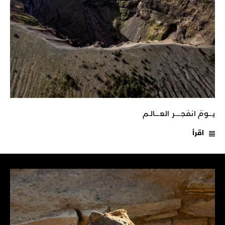
يـــومَ انفجـــــر العــــالـم
اقرأ