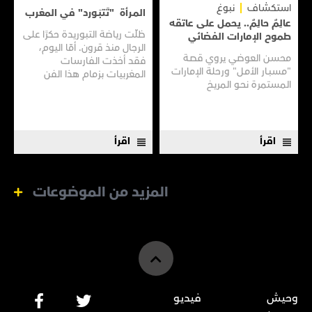
استكشاف
نبوغ
المـرأة "تَتبَـورد" في المغرب
عالِمٌ حالِمٌ.. يحمل على عاتقه
ظلّت رياضة التبوريدة حكرًا على
طموح الإمارات الفضائي
الرجال منذ قرون. أمّا اليوم،
محسن العوضي يروي قصـة
فقد أخذت الفارسات
"مسبـار الأمـل" ورحلة الإمارات
المغربيات بزمام هذا الفن
المستمرة نحـو المريـخ
العريق سعيًا إلى نقله إلى جيل
جديد.
اقرأ
اقرأ
المزيد من الموضوعات
وحيش
فيديو