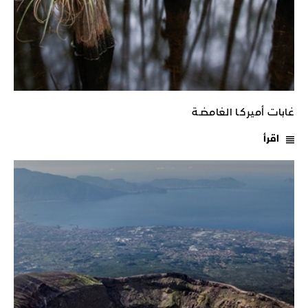
غابات أميركـا الغامضـة
اقرأ