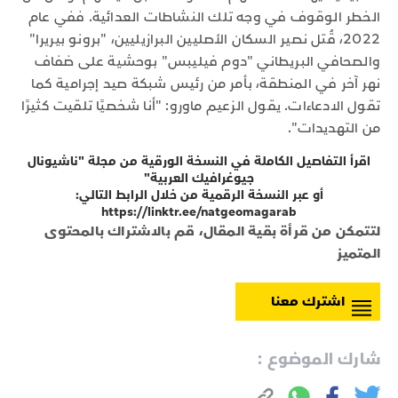
الخطر الوقوف في وجه تلك النشاطات العدائية. ففي عام
2022، قُتل نصير السكان الأصليين البرازيليين، "برونو بيريرا"
والصحافي البريطاني "دوم فيليبس" بوحشية على ضفاف
نهر آخر في المنطقة، بأمر من رئيس شبكة صيد إجرامية كما
تقول الادعاءات. يقول الزعيم ماورو: "أنا شخصيًا تلقيت كثيرًا
من التهديدات".
اقرأ التفاصيل الكاملة في النسخة الورقية من مجلة "ناشيونال
جيوغرافيك العربية"
أو عبر النسخة الرقمية من خلال الرابط التالي:
https://linktr.ee/natgeomagarab
لتتمكن من قرأة بقية المقال، قم بالاشتراك بالمحتوى
المتميز
اشترك معنا
شارك الموضوع :