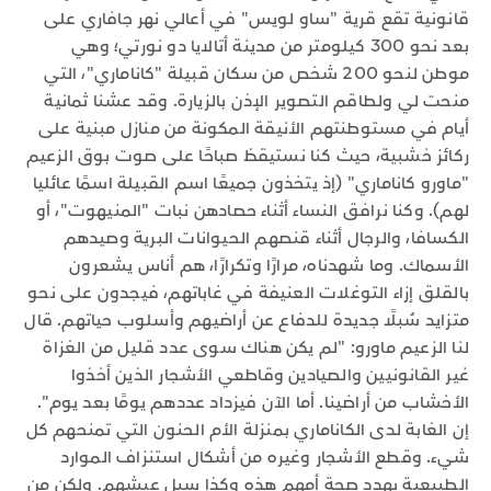
قانونية تقع قرية "ساو لويس" في أعالي نهر جافاري على
بعد نحو 300 كيلومتر من مدينة أتالايا دو نورتي؛ وهي
موطن لنحو 200 شخص من سكان قبيلة "كاناماري"، التي
منحت لي ولطاقم التصوير الإذن بالزيارة. وقد عشنا ثمانية
أيام في مستوطنتهم الأنيقة المكونة من منازل مبنية على
ركائز خشبية، حيث كنا نستيقظ صباحًا على صوت بوق الزعيم
"ماورو كاناماري" (إذ يتخذون جميعًا اسم القبيلة اسمًا عائليا
لهم). وكنا نرافق النساء أثناء حصادهن نبات "المنيهوت"، أو
الكسافا، والرجال أثناء قنصهم الحيوانات البرية وصيدهم
الأسماك. وما شهدناه، مرارًا وتكرارًا، هم أناس يشعرون
بالقلق إزاء التوغلات العنيفة في غاباتهم، فيجدون على نحو
متزايد سُبلًا جديدة للدفاع عن أراضيهم وأسلوب حياتهم. قال
لنا الزعيم ماورو: "لم يكن هناك سوى عدد قليل من الغزاة
غير القانونيين والصيادين وقاطعي الأشجار الذين أخذوا
الأخشاب من أراضينا. أما الآن فيزداد عددهم يومًا بعد يوم".
إن الغابة لدى الكاناماري بمنزلة الأم الحنون التي تمنحهم كل
شيء. وقطع الأشجار وغيره من أشكال استنزاف الموارد
الطبيعية يهدد صحة أمهم هذه وكذا سبل عيشهم. ولكن من