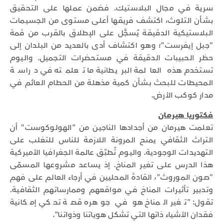
سرية في مجال البلاستيك. فضمن عملها على التحقيق
بشأن التلوث، اكتشف فريقها أعلى مستوى من الجسيمات
البلاستيكية الدقيقة يُسجَّل على الإطلاق بالقرب من قمة
"جبل إيفرست"؛ وهو اكتشاف أدى بالعديد من البلدان إلى
حظر الحبيبات الدقيقة في مستحضرات التجميل. واليوم
تستخدم هذه العالمة البريطانية ما تعلمته في دراسة
المحيطات للبحث بشأن كمية مذهلة من الحطام العائم في
مدار كوكب الأرض.
فكتوريا هيرمان
تعلمت هيرمان من أجدادها الناجين من "الهولوكوست" أن
التراث الثقافي يمنح المرونة اللازمة للناس للتغلب على
التهديدات الوجودية. واليوم تُطبِّق عالمة الجغرافيا الأميركية
هذا الدرس على تغير المناخ. إذ يساعد مشروعها المسمّى
"صون الموروث"، القادةَ المحليين في أرجاء العالم على فهم
وتدبير تأثيرات المناخ في مواقعهم وممارساتهم الثقافية.
تقول: "تغير المناخ هو في جوهره قصة تحكي إمكانية
فقدان الأشياء ذاتها التي تشكل هوياتنا وذواتنا".