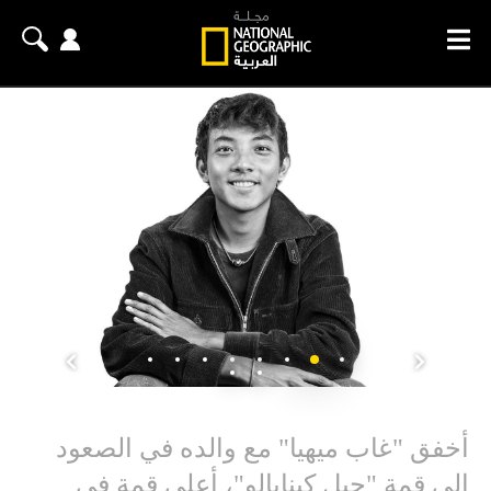
أخفق "غاب ميهيا" مع والده في الصعود
إلى قمة "جبل كينابالو"، أعلى قمة في