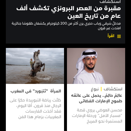
استكشاف
مقبرة من العصر البرونزي تكشف ألف
عام من تاريخ العين
مدخلٌ شرقي وباب حجري يزن أكثر من 200 كيلوجرام يكشفان طقوسًا جنائزية
امتدت عبر قرون
اقرأ
استكشاف
نبوغ
المـرأة "تَتبَـورد" في المغرب
عالِمٌ حالِمٌ.. يحمل على عاتقه
ظلّت رياضة التبوريدة حكرًا على
طموح الإمارات الفضائي
الرجال منذ قرون. أمّا اليوم،
محسن العوضي يروي قصـة
فقد أخذت الفارسات
"مسبـار الأمـل" ورحلة الإمارات
المغربيات بزمام هذا الفن
المستمرة نحـو المريـخ
العريق سعيًا إلى نقله إلى جيل
جديد.