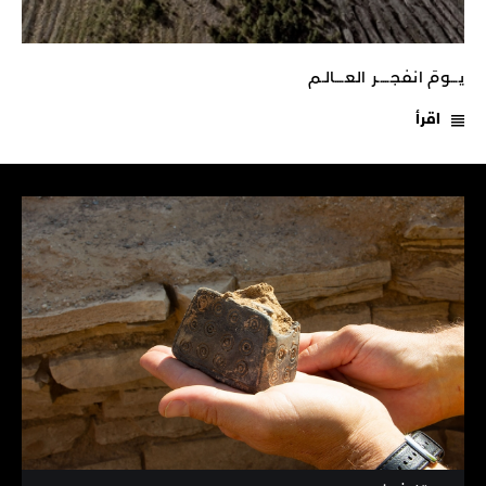
يـــومَ انفجـــــر العــــالـم
اقرأ