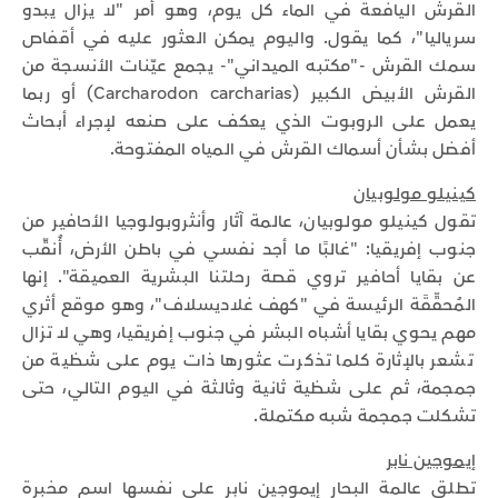
القرش اليافعة في الماء كل يوم، وهو أمر "لا يزال يبدو
سرياليا"، كما يقول. واليوم يمكن العثور عليه في أقفاص
سمك القرش -"مكتبه الميداني"- يجمع عيّنات الأنسجة من
القرش الأبيض الكبير (Carcharodon carcharias) أو ربما
يعمل على الروبوت الذي يعكف على صنعه لإجراء أبحاث
أفضل بشأن أسماك القرش في المياه المفتوحة.
كينيلو مولوبيان
تقول كينيلو مولوبيان، عالمة آثار وأنثروبولوجيا الأحافير من
جنوب إفريقيا: "غالبًا ما أجد نفسي في باطن الأرض، أُنقّب
عن بقايا أحافير تروي قصة رحلتنا البشرية العميقة". إنها
المُحقِّقَة الرئيسة في "كهف غلاديسلاف"، وهو موقع أثري
مهم يحوي بقايا أشباه البشر في جنوب إفريقيا، وهي لا تزال
تشعر بالإثارة كلما تذكرت عثورها ذات يوم على شظية من
جمجمة، ثم على شظية ثانية وثالثة في اليوم التالي، حتى
تشكلت جمجمة شبه مكتملة.
إيموجين نابر
تطلق عالمة البحار إيموجين نابر على نفسها اسم مخبرة