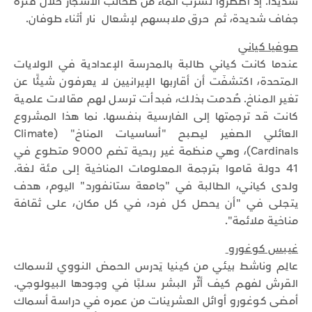
شديدًا. إذ اضطروا لشرب الماء من طحالب الأشجار خلال فترة
جفاف شديدة، ثم حرق ملابسهم لإشعال نار أثناء طوفان.
صوفيا كياني
عندما كانت كياني طالبة بالمدرسة الإعدادية في الولايات
المتحدة، اكتشفَت أن أقاربها الإيرانيين لا يعرفون شيئًا عن
تغير المناخ. صُدمت بذلك، فبدأت ترسل لهم مقالات علمية
كانت قد ترجمتها إلى الفارسية بنفسها. نما هذا المشروع
العائلي الصغير ليصبح "أساسيات المناخ" (Climate
Cardinals)، وهي منظمة غير ربحية تضم 9000 متطوع في
41 دولة قاموا بترجمة المعلومات المناخية إلى مئة لغة.
ولدى كياني، الطالبة في "جامعة ستانفورد" اليوم، هدف
يتجلى في "أن يحصل كل فرد، في كل مكان، على ثقافة
مناخية ملائمة".
غيبس كوغورو
عالِم وناشط بيئي من كينيا يَدرس الحمض النووي لأسماك
القرش لفهم كيف أثّر البشر سلبًا في وجودها البيولوجي.
أمضى كوغورو أوائل العشرينات من عمره في دراسة أسماك