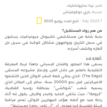
قلم:
نينا ستروتشليك
عدسة:
باري دوكوفيتش
7 July 2023 -
تابع لعدد يوليو 2023
من هم رواد المستقبل؟
نخبة شابة من مستكشفي ناشيونال جيوغرافيك ينبشون
في سجل التاريخ، ويواجهون مشاكل كوكبنا في سبيل حل
ألغازه وكشف أسراره.
ألفارو لايز
يسعى هذا المصور والفنان الإسباني جاهدًا لربط المعرفة
التقليدية بالعلم من خلال الفن. ولإنجاز مشروعه المسمّى
(The Edge) -الذي يحكي قصة البشر الأوائل الذين اكتشفوا
الأميركيتين قبل نحو 20000 سنة- سافر إلى المكان الذي
يسميه شعب "شوكشي" بمنطقة روسيا القطبية،
"كرومكا"، حيث يلتقي الجليد والبحر والأرض. يقول إنه أثناء
رحلة صيد مع أحفاد هؤلاء المهاجرين الأوائل، تعلم مراقبة
البيئة القاسية كما فعلوا.. أي "أن تكون حاضرًا ومستمعًا".