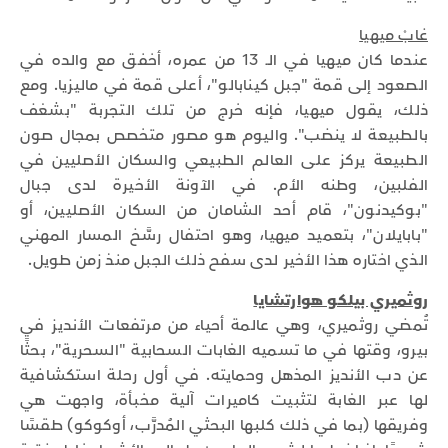
غابْ ميهيا
عندما كان ميهيا في الـ 13 من عمره، أخفق مع والده في
الصعود إلى قمة "جبل كينابالو"، أعلى قمة في ماليزيا. ومع
ذلك، يقول ميهيا، فإنه خرج من تلك التجربة "بشغف
بالطبيعة لا ينضب". واليوم هو مصور متخصص بمجال صون
الطبيعة يركز على العالم الطبيعي والسكان الأصليين في
الفلبين، وطنه الأم. في الآونة الأخيرة لدى جبال
"بوكيدنون"، قام أحد الشامان من السكان الأصليين، أو
"بابايلان"، بتعميد ميهيا، وهو احتفال رسَّخ المسار المهني
الذي اختاره هذا الأخير لدى سفح ذلك الجبل منذ زمن طويل.
روثميري بيلكو هوارتشايا
تُمضي روثميري، وهي عالمة أحياء من مرتفعات الأنديز في
بيرو، وقتها في ما تسميه الغابات السحابية "السحرية"، بحثًا
عن دب الأنديز المذهل وحمايته. في أول رحلة استكشافية
لها عبر الغابة لتثبيت كاميرات آلية مخبأة، واجهت هي
وفريقها (بما في ذلك كلبها البحثي المُدرَّب، أوكوكو) طقسًا