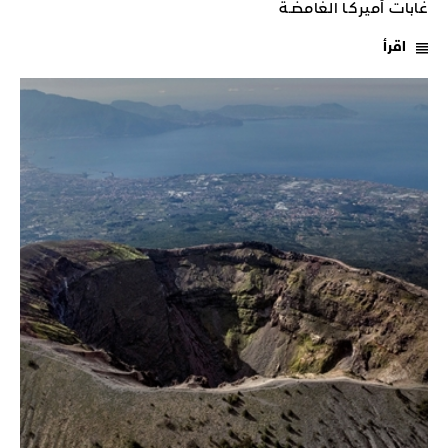
غابات أميركـا الغامضـة
اقرأ