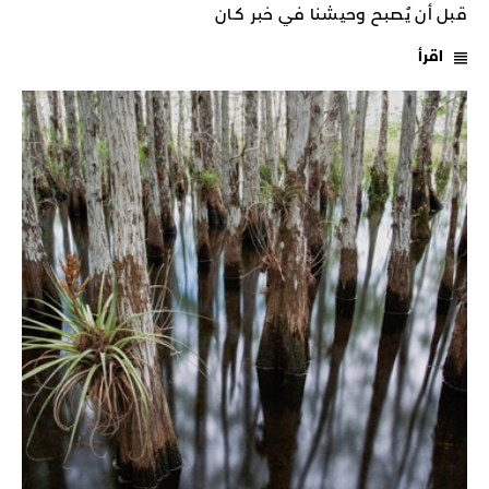
قبل أن يُصبح وحيشنا في خبر كـان
اقرأ