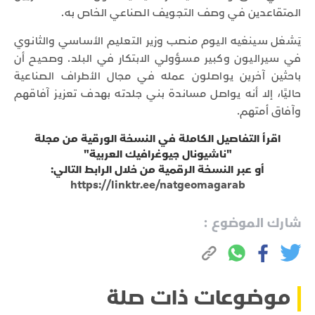
المتقاعدين في وصف التجويف الصناعي الخاص به.
يَشغل سينغيه اليوم منصب وزير التعليم الأساسي والثانوي
في سيراليون وكبير مسؤولي الابتكار في البلد. وصحيح أن
باحثين آخرين يواصلون عمله في مجال الأطراف الصناعية
حاليًا، إلا أنه يواصل مساندة بني جلدته بهدف تعزيز آفاقهم
وآفاق أمتهم.
اقرأ التفاصيل الكاملة في النسخة الورقية من مجلة
"ناشيونال جيوغرافيك العربية"
أو عبر النسخة الرقمية من خلال الرابط التالي:
https://linktr.ee/natgeomagarab
شارك الموضوع :
موضوعات ذات صلة