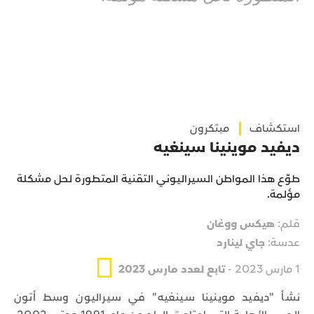
استكشاف
مبتكرون
ديفيد موينينا سينغيه
طوّع هذا المواطن السيراليوني التقنية المتطورة لحل مشكلة
مؤلمة.
قلم:
هيكس ووغان
عدسة:
جاي لينارد
1 مارس 2023 -
تابع لعدد مارس 2023
نشأ "ديفيد موينينا سينغيه" في سيراليون وسط أتون