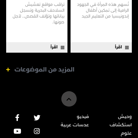
تُسهم هذه المرأة في الجهود
تراقب مواقع تعشيش
الرامية إلى تمكين أطفال
السلاحف البحرية وتسجل
إندونيسيا من التعليم الجيد
بياناتها وتؤلف القصص.. لأجل
صونها.
اقرأ
اقرأ
المزيد من الموضوعات
وحيش
فيديو
استكشاف
عدسات عربية
علوم