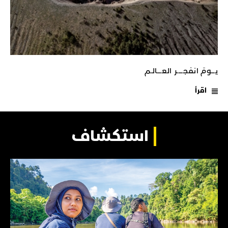
يـــومَ انفجـــــر العــــالـم
اقرأ
استكشاف