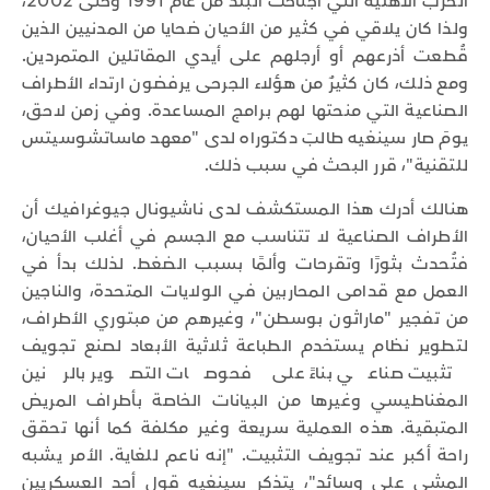
الحرب الأهلية التي اجتاحت البلد من عام 1991 وحتى 2002،
ولذا كان يلاقي في كثير من الأحيان ضحايا من المدنيين الذين
قُطعت أذرعهم أو أرجلهم على أيدي المقاتلين المتمردين.
ومع ذلك، كان كثيرٌ من هؤلاء الجرحى يرفضون ارتداء الأطراف
الصناعية التي منحتها لهم برامج المساعدة. وفي زمن لاحق،
يومَ صار سينغيه طالبَ دكتوراه لدى "معهد ماساتشوسيتس
للتقنية"، قرر البحث في سبب ذلك.
هنالك أدرك هذا المستكشف لدى ناشيونال جيوغرافيك أن
الأطراف الصناعية لا تتناسب مع الجسم في أغلب الأحيان،
فتُحدث بثورًا وتقرحات وألمًا بسبب الضغط. لذلك بدأ في
العمل مع قدامى المحاربين في الولايات المتحدة، والناجين
من تفجير "ماراثون بوسطن"، وغيرهم من مبتوري الأطراف،
لتطوير نظام يستخدم الطباعة ثلاثية الأبعاد لصنع تجويف
تثبيت صناعي بناءً على فحوصات التصوير بالرنين
المغناطيسي وغيرها من البيانات الخاصة بأطراف المريض
المتبقية. هذه العملية سريعة وغير مكلفة كما أنها تحقق
راحة أكبر عند تجويف التثبيت. "إنه ناعم للغاية. الأمر يشبه
المشي على وسائد"، يتذكر سينغيه قول أحد العسكريين