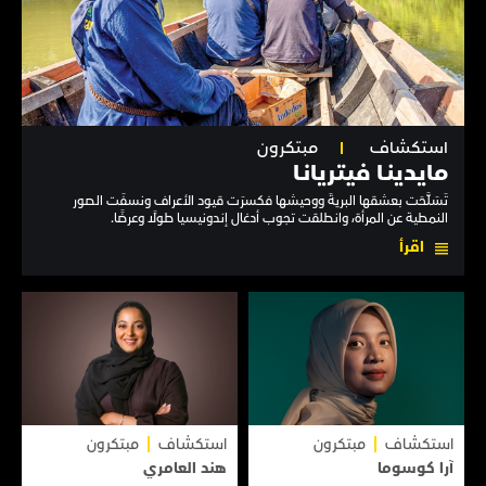
استكشاف
مبتكرون
مايدينـا فيتريانـا
تَسَلَّحَت بعشقها البريةَ ووحيشها فكسرَت قيود الأعراف ونسفَت الصور
النمطية عن المرأة، وانطلقت تجوب أدغال إندونيسيا طولًا وعرضًا.
اقرأ
استكشاف
مبتكرون
استكشاف
مبتكرون
آرا كوسوما
هند العامري