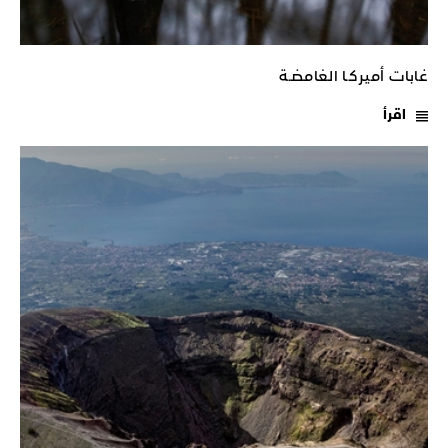
غابات أميركـا الغامضـة
اقرأ