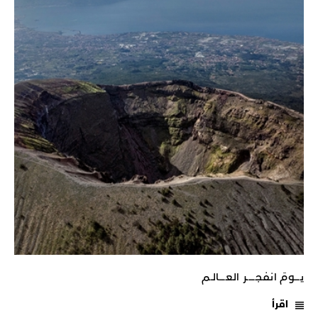
يـــومَ انفجـــــر العــــالـم
اقرأ