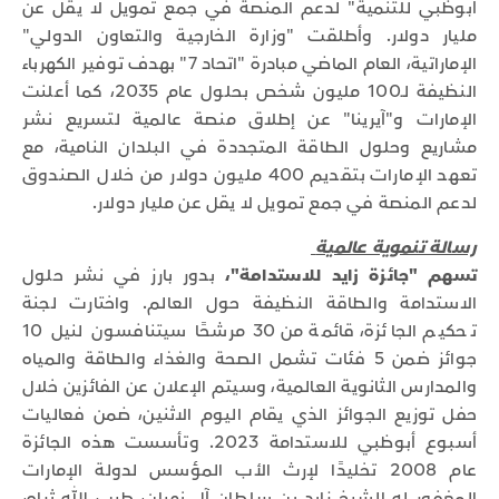
أبوظبي للتنمية" لدعم المنصة في جمع تمويل لا يقل عن
مليار دولار. وأطلقت "وزارة الخارجية والتعاون الدولي"
الإماراتية، العام الماضي مبادرة "اتحاد 7" بهدف توفير الكهرباء
النظيفة لـ100 مليون شخص بحلول عام 2035، كما أعلنت
الإمارات و"آيرينا" عن إطلاق منصة عالمية لتسريع نشر
مشاريع وحلول الطاقة المتجددة في البلدان النامية، مع
تعهد الإمارات بتقديم 400 مليون دولار من خلال الصندوق
لدعم المنصة في جمع تمويل لا يقل عن مليار دولار.
رسالة تنموية عالمية
تسهم "جائزة زايد للاستدامة"،
بدور بارز في نشر حلول
الاستدامة والطاقة النظيفة حول العالم. واختارت لجنة
تحكيم الجائزة، قائمة من 30 مرشحًا سيتنافسون لنيل 10
جوائز ضمن 5 فئات تشمل الصحة والغذاء والطاقة والمياه
والمدارس الثانوية العالمية، وسيتم الإعلان عن الفائزين خلال
حفل توزيع الجوائز الذي يقام اليوم الاثنين، ضمن فعاليات
أسبوع أبوظبي للاستدامة 2023. وتأسست هذه الجائزة
عام 2008 تخليدًا لإرث الأب المؤسس لدولة الإمارات
المغفور له الشيخ زايد بن سلطان آل نهيان، طيب الله ثراه،