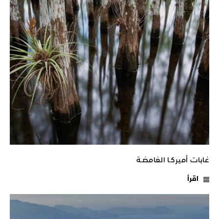
غابات أميركـا الغامضـة
اقرأ