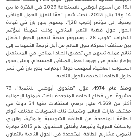
الـ15 من أسبوع أبوظبي للاستدامة 2023 في الفترة ما بين
14 و19 يناير 2023، تحت شعار "معًا لتعزيز العمل المناخي
وصولًا إلى مؤتمر [كوب 28]". ليسهم بدور بارز في قيادة
الحوار حول قضية التغير المناخي وذلك تمهيدًا لمؤتمر
الأطراف "كوب 28"، وسيوفر منصة لتحفيز الحوار الفعال
بين مختلف الشركاء حول العالم من أجل ترجمة التعهدات إلى
نتائج عملية تسهم في تحقيق الحياد المناخي في المستقبل
وإحراز تقدم في جهود العمل المناخي المستدام. وعلى مدى
السنوات الماضية، أسهمت دولة الإمارات بدور بارز في نشر
حلول الطاقة النظيفة بالدول النامية.
ومنذ عام 1974،
موّل "صندوق أبوظبي للتنمية"، 73
مشروعًا في قطاع الطاقة المتجددة بلغت قيمتها الإجمالية
أكثر من 4.569 مليار درهم، استفادت منها 54 دولة في
مختلف قارات العالم. وشملت تلك التمويلات مختلف أنواع
الطاقة المتجددة من الطاقة الشمسية والمائية، والرياح،
والطاقة الحرارية وغيرها. وأطلق الصندوق عام 2013 مبادرة
لتمويل مشاريع الطاقة المتجددة في الدول النامية بالتعاون