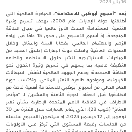
16 يناير 2023
يُعد "أسبوع أبوظبي للاستدامة"،
المبادرة العالمية التي
أطلقتها دولة الإمارات عام 2008، بهدف تسريع وتيرة
التنمية المستدامة، الحدث الأبرز عالميا في مجال الطاقة
المتجددة، إذ أسهم الأسبوع على مدى 15 عامًا في زيادة
الزخم والاهتمام العالمي بقضايا البيئة والمناخ. وخلال
السنوات الماضية واصلت دولة الإمارات إطلاق العديد من
المبادرات الاستراتيجية لنشر حلول الاستدامة والطاقة
النظيفة عالميًا، بما يسهم في تسريع وتيرة التحول نحو
الطاقة المتجددة، ودعم الجهود العالمية لخفض الانبعاثات
الكربونية، ومواجهة ظاهرة التغيّر المناخي. وتكتسب دورة
العام الحالي من أسبوع أبوظبي للاستدامة أهمية خاصة مع
انطلاقها قبل انعقاد الدورة الثامنة والعشرين لـ "مؤتمر
الأطراف في اتفاقية الأمم المتحدة الإطارية بشأن تغير
المناخ" (كوب 28)، الذي يقام بالإمارات خلال الفترة من 30
نوفمبر إلى 12 ديسمبر 2023، إذ سيتضمن الأسبوع سلسلة
من الجلسات رفيعة المستوى التي تركز على الأولويات
الرئيسة للتنمية المستدامة قبل "كوب 28". وتنعقد النسخة