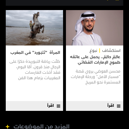
استكشاف
نبوغ
المـرأة "تَتبَـورد" في المغرب
عالِمٌ حالِمٌ.. يحمل على عاتقه
ظلّت رياضة التبوريدة حكرًا على
طموح الإمارات الفضائي
الرجال منذ قرون. أمّا اليوم،
محسن العوضي يروي قصـة
فقد أخذت الفارسات
"مسبـار الأمـل" ورحلة الإمارات
المغربيات بزمام هذا الفن
المستمرة نحـو المريـخ
العريق سعيًا إلى نقله إلى جيل
جديد.
اقرأ
اقرأ
المزيد من الموضوعات