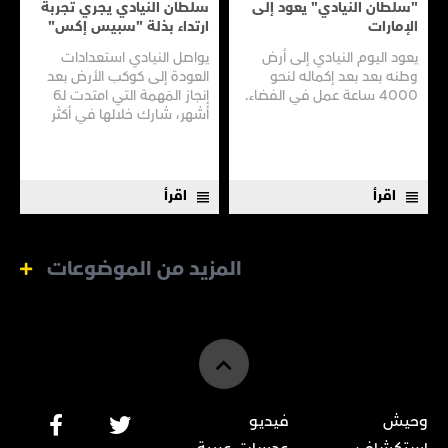
"سلطان النيادي" يعود إلى
سلطان النيادي يجري تجربة
الإمارات
ارتداء بذلة "سبيس إكس"
يعود اليوم النيادي إلى أرض
يواصل النيادي استعدادات
وطنه بعد بعد إكماله لنحو
العودة إلى كوكب الأرض بعد
4000 ساعة عمل في الفضاء.
إنجاز المَهمة التي امتدت لـ6
أشهر، شارك خلالها في أكثر
من 200 تجربة علمية.
اقرأ
اقرأ
المزيد من الموضوعات
وحيش
فيديو
استكشاف
عدسات عربية