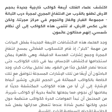
اكتشف علماء الفلك أربعة كواكب خارجية جديدة بحجم
الأرض تطفو بالقرب من الانتفاخ المجري لمجرة درب التبانة
- مجموعة الغبار والغاز والنجوم في مركز مجرتنا. ولكن
على عكس الأرض، لا تنتمي هذه الكواكب إلى أي نظام
شمسي. إنهم محتالون عائمون.
وجد العلماء هذه الاكتشافات الأربعة الجديدة بفضل البيانات
من مهمة "كبلر"، إذ قام التلسكوب الفضائي بمسح انتفاخ
المجرة وجمع إشارات العدسة الدقيقة، وهي ظاهرة يمكن
استخدامها لاكتشاف الأجسام، بما في ذلك الكواكب، حتى
عندما تصدر القليل جدًا من الضوء. بعد تحليل بيانات كبلر، وجد
الباحثون أن أربعًا من تلك الإشارات المسجلة تتوافق مع تلك
الخاصة بالكواكب المماثلة في الحجم للأرض. وتشير أنماط
الإشارة إلى أن أيا من هذه الكواكب المكتشفة حديثًا لا
يصاحبها أي نجوم، مما يجعلها عائمة بحرية أو كواكب شريرة.
من المحتمل أن تبدأ العوامات الحرة ككواكب منتظمة حول
نجم، ولكنها تصبح شاذة عندما تتعطل مداراتها بفعل شد
الجاذبية للأجرام السماوية الأخرى القريبة.