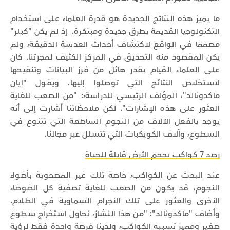
ما يميز هذه النتائج الجديدة هو قدرة العلماء على استخدام
التكنولوجيا القديمة بطرق جديدة ومبتكرة. إذ لم يكن "كبلر"
مصممًا في الواقع لاكتشاف أحداث العدسة الدقيقة، ولم
يكن المقصود منه التحديق في المركز الكثيف لمجرتنا. كان
على العلماء القيام بقدر هائل من فرز البيانات وتنقيحها
لاستخلاص النتائج التي توصلوا إليها. ويقول "إيان
ماكدونالد"، المؤلف الرئيسي للدراسة،: "من الصعب للغاية
العثور على هذه الإشارات". لكن ملاحظاتنا أشارت إلى أنه
يوجد بالفعل الآلاف من النجوم الساطعة التي تتنوع في
السطوع، وآلاف الكويكبات التي تتسلل عبر مجالنا.
رصد 7 كواكب بحجم الأرض قابلة للحياة
عند البحث عن الكواكب، خاصة تلك غير المصحوبة بأضواء
النجوم، قد يكون من الصعب للغاية تصفية كل الضوضاء
الأخرى والعثور على تلك الأجرام السماوية في الظلام.
وأضاف "ماكدونالد": "من هذا النشاز، نحاول استخراج سطوع
صغير ومميز تسببه الكواكب، ولدينا فرصة واحدة فقط لرؤية