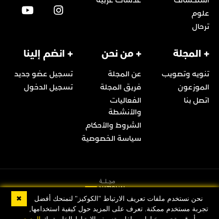
علوم
ترحال
+ المجلة
+ من نحن
+ انضم إلينا
تنويه وتصويب
عن المجلة
تسجيل عضو جديد
الموزعون
فريق المجلة
تسجيل الدخول
اتصل بنا
الفعاليات
والأنشطة
الشروط والأحكام
سياسة الخصوصية
✖
نحن نستخدم ملفات تعريف الارتباط "الكوكيز" لنمنحك أفضل
تجربة مستخدم ممكنة. تعرف على المزيد حول كيفية استخدامها,
© 2022 Copyright مجلة ناشيونال جيوغرافيك العربية