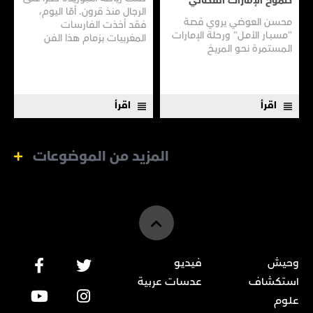
طموح الإمارات الفضائي
الرجال منذ قرون. أمّا اليوم،
محسن العوضي يروي قصـة
فقد أخذت الفارسات
"مسبـار الأمـل" ورحلة الإمارات
المغربيات بزمام هذا الفن
المستمرة نحـو المريـخ
العريق سعيًا إلى نقله إلى جيل
جديد.
اقرأ
اقرأ
المزيد من الموضوعات
وحيش
فيديو
استكشاف
عدسات عربية
علوم