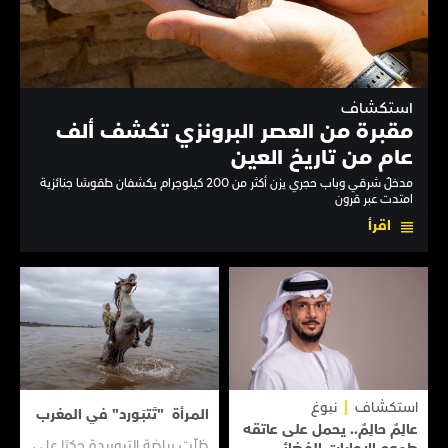
استكشاف
مقبرة من العصر البرونزي تكشف ألف
عام من تاريخ العين
مدخلٌ شرقي وباب حجري يزن أكثر من 200 كيلوجرام يكشفان طقوسًا جنائزية
امتدت عبر قرون
اقرأ
استكشاف
نبوغ
المـرأة "تَتبَـورد" في المغرب
عالِمٌ حالِمٌ.. يحمل على عاتقه
ظلّت رياضة التبوريدة حكرًا على