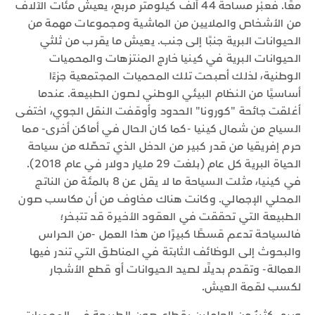
معًا. فعبْر مساحة 44 ألف كيلومتر مربع، يعيش مئات الآلاف
من الأشخاص والملايين من الماشية ومجموعات مهمة من
الحيوانات البرية جنبًا إلى جنب. يعيش ما يقرب من ثلثي
الحيوانات البرية في كينيا خارج المنتزهات والمحميات
الوطنية، لذلك أصبحت تلك المحميات المجتمعية جزءًا
أساسيًا من النظام البيئي الوطني لصون الطبيعة. عندما
أغلقت جائحة "كورونا" الحدود وأوقفت النقل الجوي، اختفى
السياح من شمال كينيا -كما كان الحال في أماكن أخرى- مما
حرم إفريقيا من قدر كبير من الدخل الذي تحصّله من سياحة
الحياة البرية كل عام (بلغت 29 مليار دولار في عام 2018).
في كينيا، مثلت السياحة ما لا يقل عن 8 بالمئة من الناتج
المحلي الإجمالي. وكانت هناك مخاوف من أن مكاسب صون
الطبيعة التي تحققت في العقود الأخيرة قد تتبخر؛
فالسياحة تدعم قسطًا كبيرًا من هذا العمل -من الحراس
والبحوث إلى الوظائف الثابتة في المناطق التي تندر فيها
العمالة- وتقدم بديلًا لصيد الحيوانات أو قطع الأشجار
لكسب لقمة العيش.