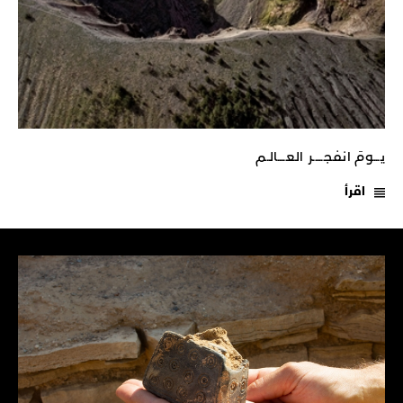
يـــومَ انفجـــــر العــــالـم
اقرأ