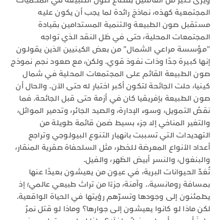
ويرى كثيرٌ من العاملين بقطاع صون الطبيعة في المحميات
المجتمعية كهذه، نماذجَ رائدة لما يجب أن يكون عليه
مستقبل صون الطبيعة والتنمية المستدامين بقيادة
المجتمعات المحلية، حتى في ظل النقد الذي تواجه
"مؤسسة مراعي الشمال" من بعض الكينيين الذين يقولون
إنها كبيرة جدًا وذات نفوذ قوي. ولكن، مع صعود نجم نموذج
صون الطبيعة القائم على المجتمعات المحلية في شمال
كينيا، حلت الجائحة لتكون أكبر اختبار له حتى الآن. والحال أن
صون الطبيعة بإفريقيا كان في أزمة حتى قبل الجائحة. فما
نقصُ التمويل، وسوء الإدارة، والصيد الجائر، وتدمير الموائل،
والتغير المناخي إلا جزء بسيط ضمن قائمة طويلة من
التهديدات التي تسببت بانهيار التنوع البيولوجي وتراجع
أعداد الأنواع المعرضة للخطر، مثل السلحفاة صقرية المنقار،
والبنغول، والنسر أبيض الظهر، والفيل.
تُعَدّ الحيوانات البرية، في عيون من يعيشون بعيدًا عنها
بمسافة رومانسية.. وآمنة، جزءًا من تراث طبيعي عالمي؛ إذ
يطمئنون إلى وجودها وتسرّهم رؤيتها في الحياة الواقعية.
لكن ماذا لو كانوا يعيشون إلى جوارها؟ وماذا لو قتل نمرٌ