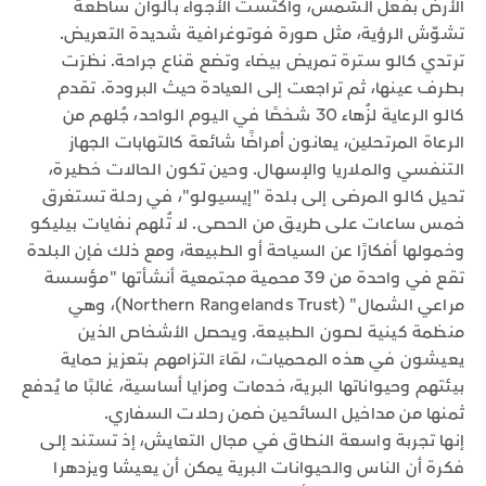
الأرض بفعل الشمس، واكتست الأجواء بألوان ساطعة
تشوّش الرؤية، مثل صورة فوتوغرافية شديدة التعريض.
ترتدي كالو سترة تمريض بيضاء وتضع قناع جراحة. نظرَت
بطرف عينها، ثم تراجعت إلى العيادة حيث البرودة. تقدم
كالو الرعاية لزُهاء 30 شخصًا في اليوم الواحد، جُلهم من
الرعاة المرتحلين، يعانون أمراضًا شائعة كالتهابات الجهاز
التنفسي والملاريا والإسهال. وحين تكون الحالات خطيرة،
تحيل كالو المرضى إلى بلدة "إيسيولو"، في رحلة تستغرق
خمس ساعات على طريق من الحصى. لا تُلهم نفايات بيليكو
وخمولها أفكارًا عن السياحة أو الطبيعة، ومع ذلك فإن البلدة
تقع في واحدة من 39 محمية مجتمعية أنشأتها "مؤسسة
مراعي الشمال" (Northern Rangelands Trust)، وهي
منظمة كينية لصون الطبيعة. ويحصل الأشخاص الذين
يعيشون في هذه المحميات، لقاءَ التزامهم بتعزيز حماية
بيئتهم وحيواناتها البرية، خدمات ومزايا أساسية، غالبًا ما يُدفع
ثمنها من مداخيل السائحين ضمن رحلات السفاري.
إنها تجربة واسعة النطاق في مجال التعايش، إذ تستند إلى
فكرة أن الناس والحيوانات البرية يمكن أن يعيشا ويزدهرا