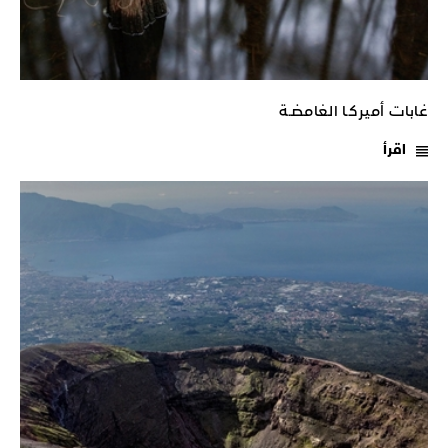
غابات أميركـا الغامضـة
اقرأ