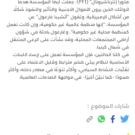
فلورا إنترناشيونال" (FFI)- جعلت أيضًا المؤسسةَ هدفًا
لأولئك الذين يرون الأموالَ الأجنبية والتأثير والنفوذ شكلًا
من أشكال الإمبريالية. وتقول "أتشيبا غارغول" عن
المؤسسة: "إنها منظمة عالمية غير حكومية، وإن كانت تعمل
كمنظمة محلية غير حكومية". وغارغول باحثة في شؤون
أراضي المجتمعات المحلية، وقد نشأت على الرعي المتنقل
في شمال كينيا.
في كلتا الحالتين، فإن المؤسسة تعمل على إرساء اللبنات
الأساسية لنظام بيئي ضخم مترابط وقليل الاعتماد على
تقلّبات النشاط السياحي، وأكثر تنوعًا في مصادر دخله، وأكثر
صمودًا -كما تبيّنَ أخيرًا- في مواجهة الصدمات العالمية.
شارك الموضوع :