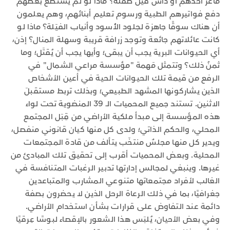
ماعزَ أحدهم أو داس فيلٌ طفلَه؟ ماذا لو لم يستطع بعضهم
دفع فواتيرهم الطبية ورسوم تعليم أبنائهم، وهم يعلمون
أن هناك سوقًا جاهزة لجلود الأُسود وأنياب الفيَلة؟ ماذا لو
كانت عائلاتهم جائعة وتوجد زرافة قريبة وسهلة المنال؟ إذن،
أي الحيوانات البرية يجب أن يبقى؛ وأيها يجب أن يُقتَل؛ وما
ثمنُ ذلك؟ وتتمثل مَهمة "مؤسسة مراعي الشمال" في
الرفع من قيمة تلك الحيوانات الحية في أعين الأشخاص
الذين يشاركونها المشهد الطبيعي؛ وبذلك تربط مستقبلَ
الاثنين. تستند جميع المحميات الـ 39 المنضوية تحت لواء
هذه المؤسسة إلى مبدأ ملكية الأراضي من قِبَل المجتمع
المحلي، والحكم الذاتي؛ ولدى كل منها كيان قانوني منفصل،
ويدير كل منها مجلسٌ منتخَب يتألف من قادة المجتمعات
المحلية. وبعض المحميات أقرب إلى تحقيق تلك المبادئ من
غيرها. وينبغي لمجالس إدارتها تدبير الرغبات المتنافسة في
الغالب لأفراد مجتمعاتها متنوعي المشارب والمتباعدين
جغرافيًا، بما في ذلك الرعاة الرحل الذين لا يحضرون بصفة
دائمة عند التفاوض على قرارات بشأن استخدام الأراضي.
وفي بعض الأحيان، يُلبَس هذا الشعور بالإقصاء لبوسًا عِرقيًا