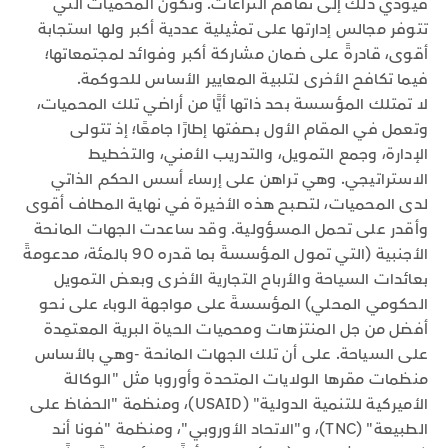
فيؤدي ذلك إلى تفاقم النزاعات. وتكون المحميات التي
تتوفر مجالس إدارتها على تمثيلية عددية أكبر ولها استجابة
أقوى، قادرةً على ضمان مشاركة أكبر وفوائد لمجتمعاتها؛
فيما تكافح الأخرى لتلبية المعايير الأساس للحوكمة.
لا تمتلك المؤسسة بحد ذاتها أيًّا من أراضي تلك المحميات،
وتعمل في المقام الأول بصفتها إطارًا جامعًا؛ إذ تتولى
الإدارة، وجمع التمويل، والتدريب الأمني، والتخطيط
الاستراتيجي. وهي تراهن على إرساء أسس الحكم الذاتي
لدى المحميات، لتصبح هذه الأخيرة في نهاية المطاف أقوى
وأقدر على تحمل المسؤولية. وقد ساعدت الجهات المانحة
الأجنبية (التي تمول المؤسسةَ بما قدره 90 بالمئة، مدعومةً
بعائدات السياحة والأرباح التجارية الأخرى وبعض التمويل
الحكومي المحلي) المؤسسةَ على مواجهة الوباء على نحو
أفضل من جل المنتزهات ومحميات الحياة البرية المعتمِدة
على السياحة. على أن تلك الجهات المانحة -وهي بالأساس
منظمات مقرها الولايات المتحدة وأوروبا مثل "الوكالة
الأميركية للتنمية الدولية" (USAID)، ومنظمة "الحفاظ على
الطبيعة" (TNC)، و"الاتحاد الأوروبي"، ومنظمة "فونا أند