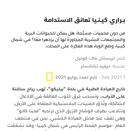
بــراري كيــنــيا تعانق الاستدامة
من دون محميات مسيَّجة، هل يمكن للحيوانات البرية
والمجتمعات البشرية المجاورة لها أن يزدهرا معًا؟ في شمال
كينيا، وضع الوباء هذه الفكرة على المحك.
قلم:
تريستان ماك كونيل
عدسة:
ديفيد تشانسلر
1 July 2021 -
تابع لعدد يوليو 2021
خارج العيادة الطبية في بلدة "بيليكو"، تهب رياح ساخنة
على التراب..
وتسحب خِرق الثوب العالقة في الأدغال
الشائكة، وتُدَوّر القنينات البلاستيكية الملقاة على الأرض،
وتتلاعب بطرف الوشاح الأزرق الذي ترتديه "مَدينا كالو"
وهي تقف عند مدخل العيادة الخشبي. نحن في منتصف
العام -موسم القحط الرئيس في شمال كينيا- وقد تشققت