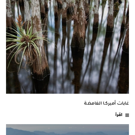
غابات أميركـا الغامضـة
اقرأ