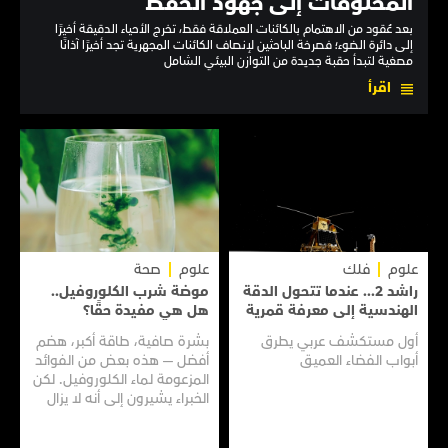
المخلوقات إلى جهود الحفظ
بعد عُقود من الاهتمام بالكائنات العملاقة فقط، تخرج الأحياء الدقيقة أخيرًا
إلى دائرة الضوء؛ فصرخة الباحثين لإنصاف الكائنات المجهرية تجد أخيرًا آذانًا
مصغية لتبدأ حقبة جديدة من التوازن البيئي الشامل
اقرأ
علوم
فلك
علوم
صحة
راشد 2... عندما تتحول الدقة
موضة شرب الكلوروفيل..
الهندسية إلى معرفة قمرية
هل هي مفيدة حقًا؟
أول مستكشف عربي يطرق
بشرة صافية، طاقة أكبر، هضم
أبواب الفضاء العميق
أفضل — هذه بعض من الفوائد
المزعومة لماء الكلوروفيل. لكن
الخبراء يشيرون إلى أنه لا يزال
هناك الكثير مما لا نعرفه