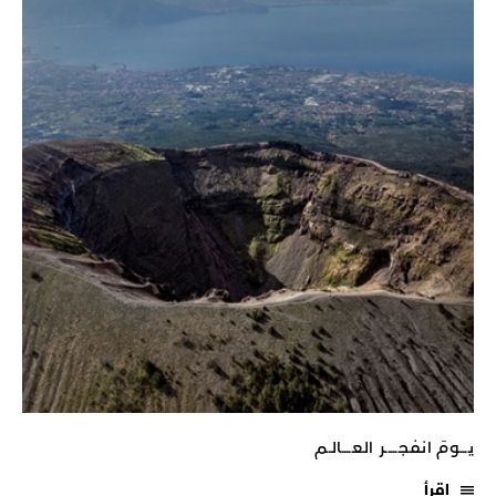
يـــومَ انفجـــــر العــــالـم
اقرأ