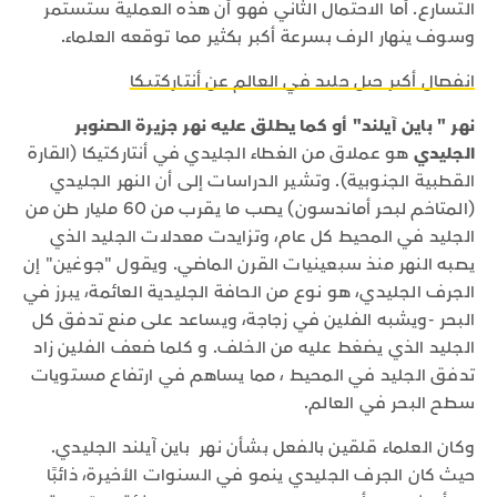
التسارع. أما الاحتمال الثاني فهو أن هذه العملية ستستمر
وسوف ينهار الرف بسرعة أكبر بكثير مما توقعه العلماء.
انفصال أكبر جبل جليد في العالم عن أنتـاركتيـكا
نهر " باين آيلند" أو كما يطلق عليه نهر جزيرة الصنوبر
الجليدي
هو عملاق من الغطاء الجليدي في أنتاركتيكا (القارة
القطبية الجنوبية). وتشير الدراسات إلى أن النهر الجليدي
(المتاخم لبحر أماندسون) يصب ما يقرب من 60 مليار طن من
الجليد في المحيط كل عام، وتزايدت معدلات الجليد الذي
يصبه النهر منذ سبعينيات القرن الماضي. ويقول "جوغين" إن
الجرف الجليدي، هو نوع من الحافة الجليدية العائمة، يبرز في
البحر -ويشبه الفلين في زجاجة، ويساعد على منع تدفق كل
الجليد الذي يضغط عليه من الخلف. و كلما ضعف الفلين زاد
تدفق الجليد في المحيط ، مما يساهم في ارتفاع مستويات
سطح البحر في العالم.
وكان العلماء قلقين بالفعل بشأن نهر باين آيلند الجليدي.
حيث كان الجرف الجليدي ينمو في السنوات الأخيرة، ذائبًا