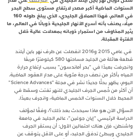
شكل ذوبان نهر باين آيلند الجليدي في
أنتاركتيكا
علي مدار
السنوات الماضية أكبر مصدر لارتفاع مستوى سطح البحر
في العالم. فهذا العملاق الجليدي، الذي يبلغ طوله 160
ميلًا، يصنف بأنه أسرع الأنهار الجليدية ذوبانًا في العالم، ما
يثير المخاوف من استمرار ذوبانه بمعدلات عالية خلال
الفترة المقبلة.
في عامي 2015 و2016 انفصلت عن طرف نهر باين آيلند
قطعة هائلة من الجليد مساحتها 580 كيلومترًا مربعًا
وانجرفت بعيدًا في "بحر أماندسون" بسبب ارتفاع حرارة
المياه بأكثر من نصف درجة مئوية على مدار العقود الماضية.
اليوم، يظهر بحثًا جديدًا نشر في مجلة "Science Advances"
أن أكثر من خُمس الجرف الجليدي للنهر تفتت وسقط في
المحيط خلال السنوات الخمس الماضية، وانجرف بعيدًا.
السؤال الآن هو ماذا سيحدث بعد ذلك؟، وفقًا لمؤلف
الدراسة الرئيسي "إيان جوغين"، عالم الجليد في جامعة
واشنطن، فإن هناك احتمالين الأول: أن يستقر الجرف
الجليدي ويبطئ تدفق الجليد، أو على الأقل يتوقف عن