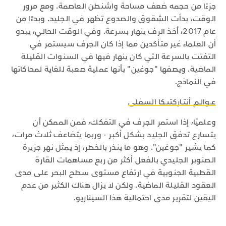
جزءًا من حجمه ضعف مساحة واشنطن العاصمة. ومع مرور
الوقت، بدأت الشقوق والصدوع تظهر في الجليد. وبدءًا من
عام 2017، أخذ الرف ينهار بسرعة. وفي الوقت الحالي، يبدو
أن العلماء غير متأكدين مما إذا كان الجرف سيستمر في
التفتت بالسرعة التي كان ينهار فيها في السنوات القليلة
الماضية. ويصفها "جوغين" بأنها عملية صعبة للغاية لمحاكاتها
في النماذج.
عـوالـم أنتـاركتيـكا السفلى
وعلميًا، إذا استمر الجرف في التفكك، فمن الممكن أن
يتسارع تدفق الجليد بشكل أكبر - وربما يتضاعف ثلاث مرات،
كما يشير "جوغين". وهو ما ينذر بالخطر، إذ يمثل نهر جزيرة
الصنوبر الجليدي بالفعل أكثر من ربع مساهمات القارة
القطبية الجنوبية في ارتفاع مستوى سطح البحر على مدى
العقود القليلة الماضية. ولكن لا يزال هناك الكثير من عدم
اليقين لتقرير مدى احتمالية هذا السيناريو.