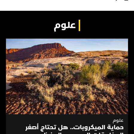
علوم
علوم
حماية الميكروبات.. هل تحتاج أصغر