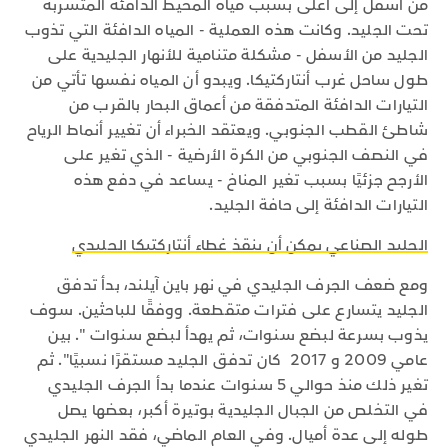
من أسفل إلى أعلى بسبب مياه المحيط الدافئة المتسربة
تحت الجليد. وكانت هذه العملية - المياه الدافئة التي تذوب
الجليد من الأسفل - مشكلة متنامية للأنهار الجليدية على
طول ساحل غرب أنتاركتيكا. ويبدو أن المياه نفسها تأتي من
التيارات الدافئة المتدفقة من أعماق البحار بالقرب من
شاطئ القطب الجنوبي. ويعتقد الخبراء أن تغيير أنماط الرياح
في النصف الجنوبي من الكرة الأرضية - الذي تغير على
الأرجح جزئيًا بسبب تغير المناخ - يساعد في دفع هذه
التيارات الدافئة إلى حافة الجليد.
الجليد الصناعي يمكن أن ينقذ غطاء أنتاركتيكا الجليدي
ومع ضعف الجرف الجليدي في نهر باين آيلند، بدأ تدفق
الجليد يتسارع على فترات متقطعة. ووفقًا للباحثين. سوف
يذوب بسرعة لبضع سنوات، ثم يهدأ لبضع سنوات ". بين
عامي 2009 و 2017 كان تدفق الجليد مستقرًا نسبيًا". ثم
تغير ذلك منذ حوالي 5 سنوات عندما بدأ الجرف الجليدي
في التخلص من الجبال الجليدية بوتيرة أكبر، بعضها يصل
طوله إلى عدة أميال. وفي العام الماضي، فقد النهر الجليدي