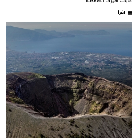
غابات أميركـا الغامضـة
اقرأ