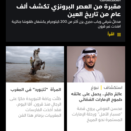
مقبرة من العصر البرونزي تكشف ألف
عام من تاريخ العين
مدخلٌ شرقي وباب حجري يزن أكثر من 200 كيلوجرام يكشفان طقوسًا جنائزية
امتدت عبر قرون
اقرأ
استكشاف
نبوغ
المـرأة "تَتبَـورد" في المغرب
عالِمٌ حالِمٌ.. يحمل على عاتقه
ظلّت رياضة التبوريدة حكرًا على
طموح الإمارات الفضائي
الرجال منذ قرون. أمّا اليوم،
محسن العوضي يروي قصـة
فقد أخذت الفارسات
"مسبـار الأمـل" ورحلة الإمارات
المغربيات بزمام هذا الفن
المستمرة نحـو المريـخ
العريق سعيًا إلى نقله إلى جيل
جديد.