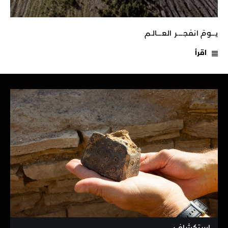
يـــومَ انفجـــــر العــــالـم
اقرأ
استكشاف