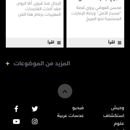
الرجال منذ قرون. أمّا اليوم،
محسن العوضي يروي قصـة
فقد أخذت الفارسات
"مسبـار الأمـل" ورحلة الإمارات
المغربيات بزمام هذا الفن
المستمرة نحـو المريـخ
العريق سعيًا إلى نقله إلى جيل
جديد.
اقرأ
اقرأ
المزيد من الموضوعات
وحيش
فيديو
استكشاف
عدسات عربية
علوم