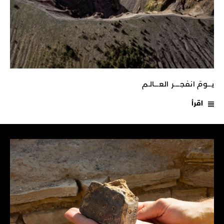
يـــومَ انفجـــــر العــــالـم
اقرأ