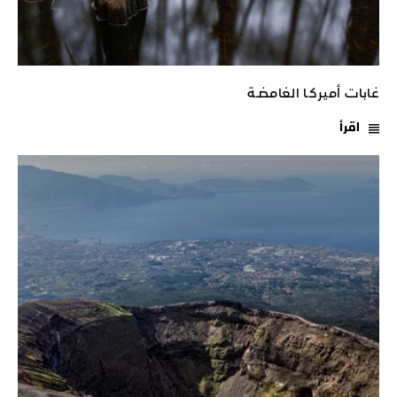
غابات أميركـا الغامضـة
اقرأ