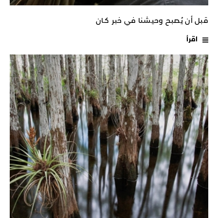
قبل أن يُصبح وحيشنا في خبر كـان
اقرأ