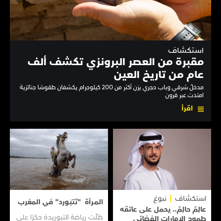
استكشاف
مقبرة من العصر البرونزي تكشف ألف
عام من تاريخ العين
مدخلٌ شرقي وباب حجري يزن أكثر من 200 كيلوجرام يكشفان طقوسًا جنائزية
امتدت عبر قرون
اقرأ
استكشاف
نبوغ
المـرأة "تَتبَـورد" في المغرب
عالِمٌ حالِمٌ.. يحمل على عاتقه
ظلّت رياضة التبوريدة حكرًا على
طموح الإمارات الفضائي